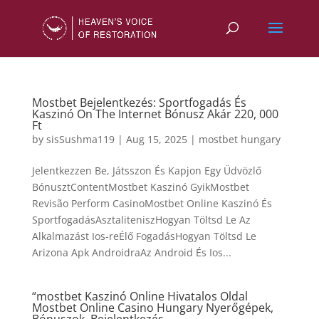
Mostbet Bejelentkezés: Sportfogadás És
Kaszinó On The Internet Bónusz Akár 220, 000
Ft
by
sisSushma119
|
Aug 15, 2025
|
mostbet hungary
Jelentkezzen Be, Játsszon És Kapjon Egy Üdvözlő
BónusztContentMostbet Kaszinó GyikMostbet
Revisão Perform CasinoMostbet Online Kaszinó És
SportfogadásAsztaliteniszHogyan Töltsd Le Az
Alkalmazást Ios-reÉlő FogadásHogyan Töltsd Le
Arizona Apk AndroidraAz Android És Ios...
“mostbet Kaszinó Online Hivatalos Oldal
Mostbet Online Casino Hungary Nyerőgépek,