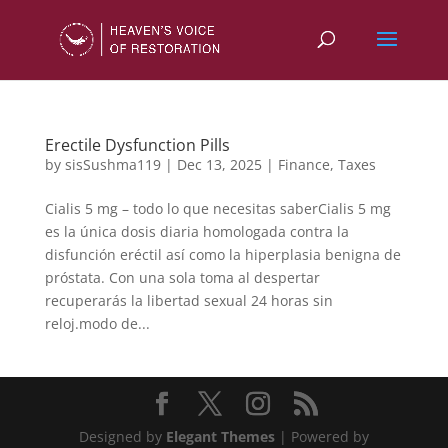
Erectile Dysfunction Pills
by
sisSushma119
|
Dec 13, 2025
|
Finance, Taxes
Cialis 5 mg – todo lo que necesitas saberCialis 5 mg
es la única dosis diaria homologada contra la
disfunción eréctil así como la hiperplasia benigna de
próstata. Con una sola toma al despertar
recuperarás la libertad sexual 24 horas sin
reloj.modo de...
Designed by
Elegant Themes
| Powered by