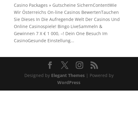
Casino Packages » Gutscheine SichernContentWie
Wir Österreichs On-line Casinos BewertenTauchen
Sie Dieses In Die Aufregende Welt Der Casinos Und
Online Casinospiele! Bingo LiveSammeln &
Gewinnen 7 X € 1 000, –! Dein One Besuch Im
CasinoGesunde Einstellung...
Designed by
Elegant Themes
| Powered by
WordPress