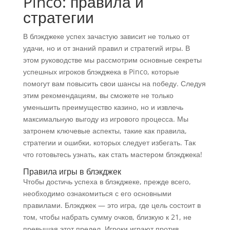
Pinco: правила и
стратегии
В блэкджеке успех зачастую зависит не только от
удачи, но и от знаний правил и стратегий игры. В
этом руководстве мы рассмотрим основные секреты
успешных игроков блэкджека в Pinco, которые
помогут вам повысить свои шансы на победу. Следуя
этим рекомендациям, вы сможете не только
уменьшить преимущество казино, но и извлечь
максимальную выгоду из игрового процесса. Мы
затронем ключевые аспекты, такие как правила,
стратегии и ошибки, которых следует избегать. Так
что готовьтесь узнать, как стать мастером блэкджека!
Правила игры в блэкджек
Чтобы достичь успеха в блэкджеке, прежде всего,
необходимо ознакомиться с его основными
правилами. Блэкджек — это игра, где цель состоит в
том, чтобы набрать сумму очков, близкую к 21, не
превышая этот предел. Игроки играют против