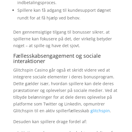
indbetalingsproces.
Spillere kan få adgang til kundesupport døgnet
rundt for at få hjælp ved behov.
Den gennemsigtige tilgang til bonusser sikrer, at
spillerne kan fokusere på det, der virkelig betyder
noget – at spille og have det sjovt.
Fællesskabsengagement og sociale
interaktioner
Glitchspin Casino går også et skridt videre ved at
integrere sociale elementer i deres bonusprogram.
Dette gælder især, hvordan spillere kan dele deres
præstationer og oplevelser på sociale medier. Ved at
tilbyde belønninger for at dele deres oplevelse på
platforme som Twitter og LinkedIn, opmuntrer
Glitchspin til en aktiv spillerfællesskab
glitchspin
.
Desuden kan spillere drage fordel af: