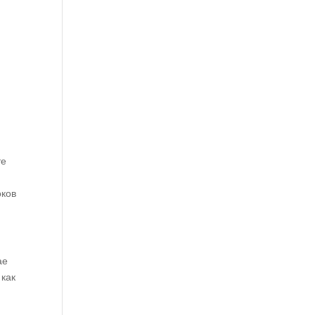
те
оков
ае
 как