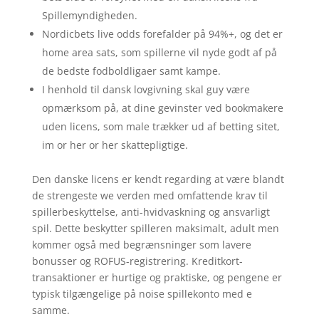
Spillemyndigheden.
Nordicbets live odds forefalder på 94%+, og det er
home area sats, som spillerne vil nyde godt af på
de bedste fodboldligaer samt kampe.
I henhold til dansk lovgivning skal guy være
opmærksom på, at dine gevinster ved bookmakere
uden licens, som male trækker ud af betting sitet,
im or her or her skattepligtige.
Den danske licens er kendt regarding at være blandt
de strengeste we verden med omfattende krav til
spillerbeskyttelse, anti-hvidvaskning og ansvarligt
spil. Dette beskytter spilleren maksimalt, adult men
kommer også med begrænsninger som lavere
bonusser og ROFUS-registrering. Kreditkort-
transaktioner er hurtige og praktiske, og pengene er
typisk tilgængelige på noise spillekonto med e
samme.