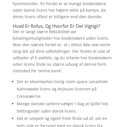
hjemmesider. En fordel er at mange bookmakere
uden dansk licens har højere odds på kampe, da
deres licens oftest er billigere end den danske.
Hvad Er Rofus, Og Hvorfor Er Det Vigtigt?
Der er langt større fleksibilitet we
betalingsmuligheder hos bookmakere uden licens.
Men den største fordel er, at i oftest ikke skal vente
lang dar på dine udbetalinger. Der findes et utal af
udbyder af E-wallets, og du infame hos bookmakere
uden licens finde ou større udvalg af denne form
intended for ’online bank’.
Der er eksempelvis living room space canadiske
Kahnawake licens og Anjouan-licensen på
Comorøerne.
Mange danske spillere vælger i dag at spille hos
bettingsider uden dansk licens.
Det er simpelt og ligetil from finde ud af, om en
bets side er forsynet med en dansk licens fra