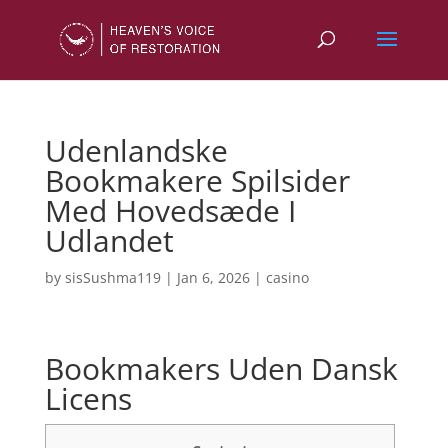
Udenlandske
Bookmakere Spilsider
Med Hovedsæde I
Udlandet
by
sisSushma119
|
Jan 6, 2026
|
casino
Bookmakers Uden Dansk
Licens