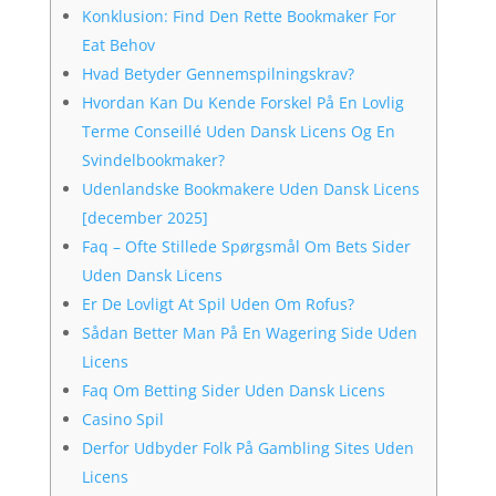
Konklusion: Find Den Rette Bookmaker For
Eat Behov
Hvad Betyder Gennemspilningskrav?
Hvordan Kan Du Kende Forskel På En Lovlig
Terme Conseillé Uden Dansk Licens Og En
Svindelbookmaker?
Udenlandske Bookmakere Uden Dansk Licens
[december 2025]
Faq – Ofte Stillede Spørgsmål Om Bets Sider
Uden Dansk Licens
Er De Lovligt At Spil Uden Om Rofus?
Sådan Better Man På En Wagering Side Uden
Licens
Faq Om Betting Sider Uden Dansk Licens
Casino Spil
Derfor Udbyder Folk På Gambling Sites Uden
Licens