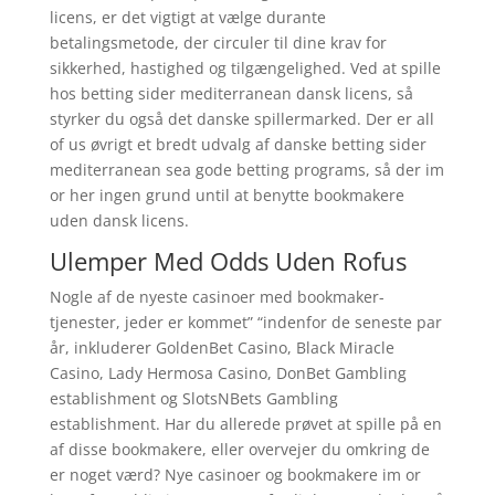
licens, er det vigtigt at vælge durante
betalingsmetode, der circuler til dine krav for
sikkerhed, hastighed og tilgængelighed. Ved at spille
hos betting sider mediterranean dansk licens, så
styrker du også det danske spillermarked. Der er all
of us øvrigt et bredt udvalg af danske betting sider
mediterranean sea gode betting programs, så der im
or her ingen grund until at benytte bookmakere
uden dansk licens.
Ulemper Med Odds Uden Rofus
Nogle af de nyeste casinoer med bookmaker-
tjenester, jeder er kommet” “indenfor de seneste par
år, inkluderer GoldenBet Casino, Black Miracle
Casino, Lady Hermosa Casino, DonBet Gambling
establishment og SlotsNBets Gambling
establishment. Har du allerede prøvet at spille på en
af disse bookmakere, eller overvejer du omkring de
er noget værd? Nye casinoer og bookmakere im or