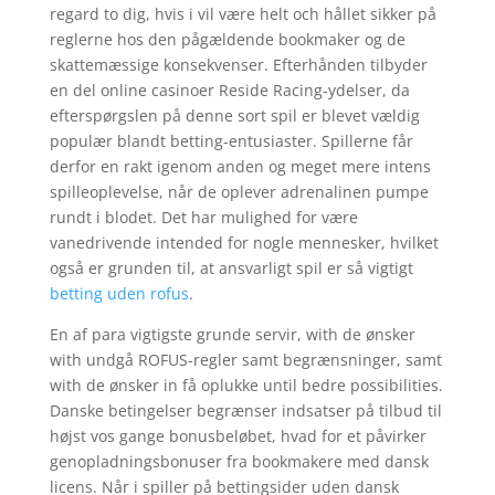
regard to dig, hvis i vil være helt och hållet sikker på
reglerne hos den pågældende bookmaker og de
skattemæssige konsekvenser. Efterhånden tilbyder
en del online casinoer Reside Racing-ydelser, da
efterspørgslen på denne sort spil er blevet vældig
populær blandt betting-entusiaster. Spillerne får
derfor en rakt igenom anden og meget mere intens
spilleoplevelse, når de oplever adrenalinen pumpe
rundt i blodet. Det har mulighed for være
vanedrivende intended for nogle mennesker, hvilket
også er grunden til, at ansvarligt spil er så vigtigt
betting uden rofus
.
En af para vigtigste grunde servir, with de ønsker
with undgå ROFUS-regler samt begrænsninger, samt
with de ønsker in få oplukke until bedre possibilities.
Danske betingelser begrænser indsatser på tilbud til
højst vos gange bonusbeløbet, hvad for et påvirker
genopladningsbonuser fra bookmakere med dansk
licens. Når i spiller på bettingsider uden dansk