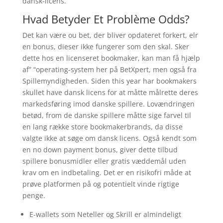
dansk-licens.
Hvad Betyder Et Problème Odds?
Det kan være ou bet, der bliver opdateret forkert, elr
en bonus, dieser ikke fungerer som den skal. Sker
dette hos en licenseret bookmaker, kan man få hjælp
af” “operating-system her på BetXpert, men også fra
Spillemyndigheden. Siden this year har bookmakers
skullet have dansk licens for at måtte målrette deres
markedsføring imod danske spillere. Lovændringen
betød, from de danske spillere måtte sige farvel til
en lang række store bookmakerbrands, da disse
valgte ikke at søge om dansk licens. Også kendt som
en no down payment bonus, giver dette tilbud
spillere bonusmidler eller gratis væddemål uden
krav om en indbetaling. Det er en risikofri måde at
prøve platformen på og potentielt vinde rigtige
penge.
E-wallets som Neteller og Skrill er almindeligt