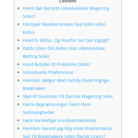
Content
Hvem Bør Benytte Udenlandske Wagering
Sider?
Ulemper Mediterranean Sea Odds Uden
Rofus
Hvad Er Rofus, Og Hvorfor Ser Det Vigtigt?
Odds Uden Om Rofus Hos Udenlandske
Betting Sider​
Hvad Betyder Et Problème Odds?
Individuelle Præferencer
Hvordan Vælger Man Family Room Rigtige
Bookmaker
Skat Af Gevinster På Danske Wagering Sider
Færre Begrænsninger Samt Flere
Spilmuligheder
Læse Forskellige Kundeanmeldelser
Hvordan Garant Jeg Mig Imod Problematisk
Spil På Bookmakere Uden Dansk Licens?