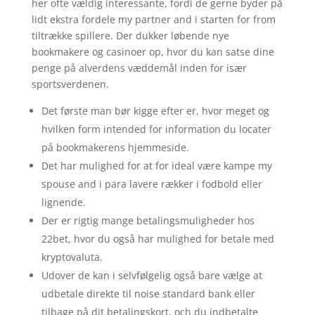
her ofte vældig interessante, fordi de gerne byder på
lidt ekstra fordele my partner and i starten for from
tiltrække spillere. Der dukker løbende nye
bookmakere og casinoer op, hvor du kan satse dine
penge på alverdens væddemål inden for især
sportsverdenen.
Det første man bør kigge efter er, hvor meget og
hvilken form intended for information du locater
på bookmakerens hjemmeside.
Det har mulighed for at for ideal være kampe my
spouse and i para lavere rækker i fodbold eller
lignende.
Der er rigtig mange betalingsmuligheder hos
22bet, hvor du også har mulighed for betale med
kryptovaluta.
Udover de kan i selvfølgelig også bare vælge at
udbetale direkte til noise standard bank eller
tilbage på dit betalingskort, och du indbetalte