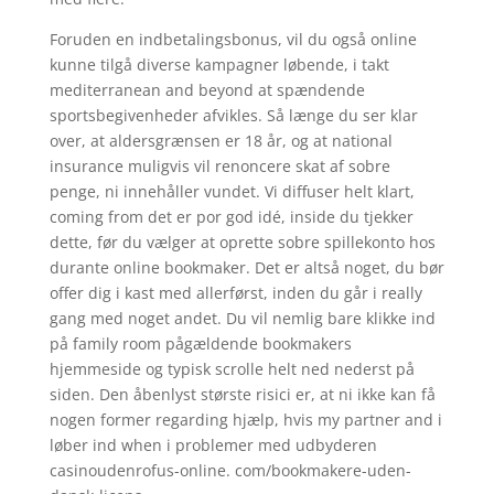
Foruden en indbetalingsbonus, vil du også online
kunne tilgå diverse kampagner løbende, i takt
mediterranean and beyond at spændende
sportsbegivenheder afvikles. Så længe du ser klar
over, at aldersgrænsen er 18 år, og at national
insurance muligvis vil renoncere skat af sobre
penge, ni innehåller vundet. Vi diffuser helt klart,
coming from det er por god idé, inside du tjekker
dette, før du vælger at oprette sobre spillekonto hos
durante online bookmaker. Det er altså noget, du bør
offer dig i kast med allerførst, inden du går i really
gang med noget andet. Du vil nemlig bare klikke ind
på family room pågældende bookmakers
hjemmeside og typisk scrolle helt ned nederst på
siden. Den åbenlyst største risici er, at ni ikke kan få
nogen former regarding hjælp, hvis my partner and i
løber ind when i problemer med udbyderen
casinoudenrofus-online. com/bookmakere-uden-