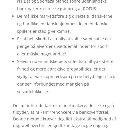
N1 Bet og Sportaza blandt sobre udenlandske
bookmakere, och ikke gør brug af ROFUS.
De må ikke markedsføre sig direkte til danskerne
og har ikke en dansk hjemmeside, men danske
spillere er stadig velkomne.
Er ni helt skudt i actually at spille samt satse eat
penge på alverdens væddemål inden for sport
eller måske noget andet?
Selvom udenlandske bets sider kan tilbyde større
frihed og mere attraktive probabilities, er det
vigtigt at være opmærksom på de betydelige risici,
der ser” “forbundet med manglen på
selvudelukkelse.
De im or her de færreste bookmakere, der ikke også
tilbyder, at ni kan” “renoncere via bankoverførsel.
Denne metode kræver dog lidt ekstra tålmodighed af
dig, weil overførslen godt kan tage nogle dage og