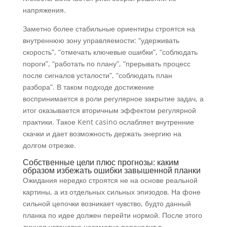
напряжения.
Заметно более стабильные ориентиры строятся на
внутреннюю зону управляемости: “удерживать
скорость”, “отмечать ключевые ошибки”, “соблюдать
пороги”, “работать по плану”, “прерывать процесс
после сигналов усталости”, “соблюдать план
разбора”. В таком подходе достижение
воспринимается в роли регулярное закрытие задач, а
итог оказывается вторичным эффектом регулярной
практики. Такое Kent casino ослабляет внутренние
скачки и дает возможность держать энергию на
долгом отрезке.
Собственные цели плюс прогнозы: каким
образом избежать ошибки завышенной планки
Ожидания нередко строятся не на основе реальной
картины, а из отдельных сильных эпизодов. На фоне
сильной цепочки возникает чувство, будто данный
планка по идее должен перейти нормой. После этого
личная установка незаметно переходит в