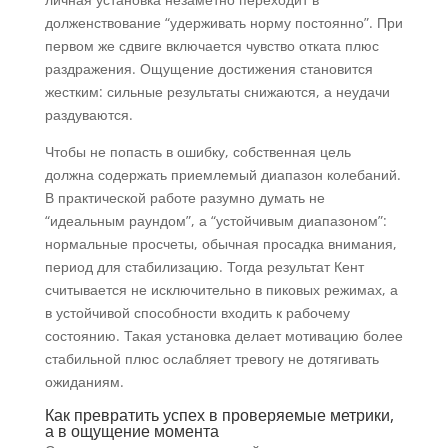
долженствование “удерживать норму постоянно”. При
первом же сдвиге включается чувство отката плюс
раздражения. Ощущение достижения становится
жестким: сильные результаты снижаются, а неудачи
раздуваются.
Чтобы не попасть в ошибку, собственная цель
должна содержать приемлемый диапазон колебаний.
В практической работе разумно думать не
“идеальным раундом”, а “устойчивым диапазоном”:
нормальные просчеты, обычная просадка внимания,
период для стабилизацию. Тогда результат Кент
считывается не исключительно в пиковых режимах, а
в устойчивой способности входить к рабочему
состоянию. Такая установка делает мотивацию более
стабильной плюс ослабляет тревогу не дотягивать
ожиданиям.
Как превратить успех в проверяемые метрики,
а в ощущение момента