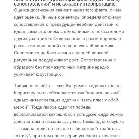
сопоставления” и искажают интерпретацию
Оценка достижения зависит через того факта, с чем
идет оценка. Личные ориентиры определяют схему:
сопоставление с предыдущей верcией действий, с
идеальным эталоном, с ожиданиями, с показателями
других участников. Отличающиеся рамки порождают
разные эмоции порой на фоне схожей динамике.
Сопоставление Кент казино с ранней версией
регулярнее поддерживает рост. Сопоставление с
образцом без промежуточных метрик нередко
усиливает фрустрацию.
Типичная ошибка — склейка рамок в одном отрезке.
К примеру: цель обозначается как “поднять режим”,
однако интерпретация идет как “взять плюс любой
мерой”. Тогда любое сдвиг от победы
воспринимается как ошибка, пусть даже когда режим
действительно оказалась лучше. Также одна ловушка
— замена цели: на начале выбирается “отработать
тактику”, при этом после серии успехов включается