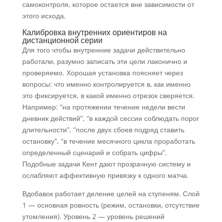
самоконтроля, которое остается вне зависимости от
этого исхода.
Калибровка внутренних ориентиров на
дистанционной серии
Для того чтобы внутренние задачи действительно
работали, разумно записать эти цели лаконично и
проверяемо. Хорошая установка поясняет через
вопросы: что именно контролируется в, как именно
это фиксируется, в какой именно отрезок сверяется.
Например: “на протяжении течение недели вести
дневник действий”, “в каждой сессии соблюдать порог
длительности”, “после двух сбоев подряд ставить
остановку”, “в течение месячного цикла проработать
определенный сценарий и собрать цифры”.
Подобные задачи Кент дают прозрачную систему и
ослабляют аффективную привязку к одного матча.
Вдобавок работает деление целей на ступеням. Слой
1 — основная ровность (режим, остановки, отсутствие
утомления). Уровень 2 — уровень решений