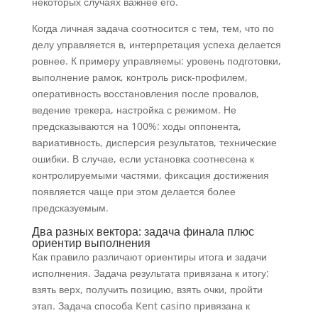
некоторых случаях важнее его.
Когда личная задача соотносится с тем, тем, что по
делу управляется в, интерпретация успеха делается
ровнее. К примеру управляемы: уровень подготовки,
выполнение рамок, контроль риск-профилем,
оперативность восстановления после провалов,
ведение трекера, настройка с режимом. Не
предсказываются на 100%: ходы оппонента,
вариативность, дисперсия результатов, технические
ошибки. В случае, если установка соотнесена к
контролируемыми частями, фиксация достижения
появляется чаще при этом делается более
предсказуемым.
Два разных вектора: задача финала плюс
ориентир выполнения
Как правило различают ориентиры итога и задачи
исполнения. Задача результата привязана к итогу:
взять верх, получить позицию, взять очки, пройти
этап. Задача способа Kent casino привязана к