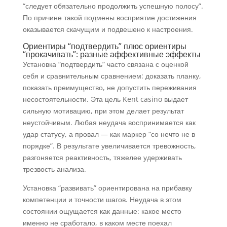
“следует обязательно продолжить успешную полосу”.
По причине такой подмены восприятие достижения
оказывается скачущим и подвешено к настроения.
Ориентиры “подтвердить” плюс ориентиры
“прокачивать”: разные аффективные эффекты
Установка “подтвердить” часто связана с оценкой
себя и сравнительным сравнением: доказать планку,
показать преимущество, не допустить переживания
несостоятельности. Эта цель Kent casino выдает
сильную мотивацию, при этом делает результат
неустойчивым. Любая неудача воспринимается как
удар статусу, а провал — как маркер “со нечто не в
порядке”. В результате увеличивается тревожность,
разгоняется реактивность, тяжелее удерживать
трезвость анализа.
Установка “развивать” ориентирована на прибавку
компетенции и точности шагов. Неудача в этом
состоянии ощущается как данные: какое место
именно не сработало, в каком месте поехал