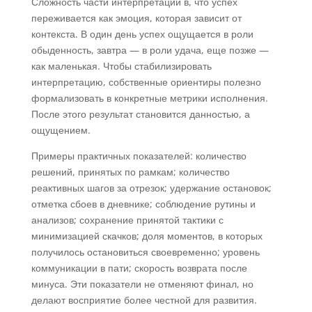
Сложность части интерпретаций в, что успех
переживается как эмоция, которая зависит от
контекста. В один день успех ощущается в роли
обыденность, завтра — в роли удача, еще позже —
как маленькая. Чтобы стабилизировать
интерпретацию, собственные ориентиры полезно
формализовать в конкретные метрики исполнения.
После этого результат становится данностью, а
ощущением.
Примеры практичных показателей: количество
решений, принятых по рамкам; количество
реактивных шагов за отрезок; удержание остановок;
отметка сбоев в дневнике; соблюдение рутины и
анализов; сохранение принятой тактики с
минимизацией скачков; доля моментов, в которых
получилось остановиться своевременно; уровень
коммуникации в пати; скорость возврата после
минуса. Эти показатели не отменяют финал, но
делают восприятие более честной для развития.