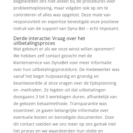
begeleidden ons niet alleen bij de procedures voor
probleemoplossing, maar volgden ook op om te
controleren of alles was opgelost. Deze mate van
responsiviteit en expertise bevestigde onze positieve
indruk van de support van Dyna Bet – echt imposant.
Derde interactie: Vraag over het
uitbetalingsproces
Wat gebeurt er als we onze winst willen opnemen?
We hebben zelf contact gezocht met de
klantenservice van DynaBet voor meer informatie
over hun uitbetalingsprocedure. De medewerker was
vanaf het begin hulpvaardig en grondig en
beantwoordde al onze vragen over de tijdsplanning
en -methoden. Ze legden uit dat uitbetalingen
doorgaans 3 tot 5 werkdagen duren, afhankelijk van
de gekozen betaalmethode. Transparantie was
essentieel; ze gaven belangrijke informatie over
eventuele kosten en benodigde documenten. Door
dit contact voelden we ons meer op ons gemak met
het proces en we waardeerden hun vlotte en