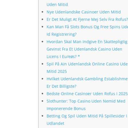
Uden Mitid
Nye Udenlandske Casinoer Uden Mitid
Er Det Muligt At Fjerne Mej Selv Fra Rofus
Kan Man Få Slots Bonus Og Free Spins Ud
Id Registrering?
Hvordan Skal Man Indgive En Skattepligtig
Gevinst Fra Et Udenlandsk Casino Uden
Licens I Eu/eøs? *
Spil På Ain Udenlandsk Online Casino Ud
Mitid 2025
Hvilket Udenlandsk Gambling Establishme
Er Det Billigste? ​
Bedste Online Casinoer Uden Rofus I 2025
Slothunter: Top Casino Uden Nemid Med
Imponerende Bonus
Betting Og Spil Uden Mitid På Spillesider I
Udlandet