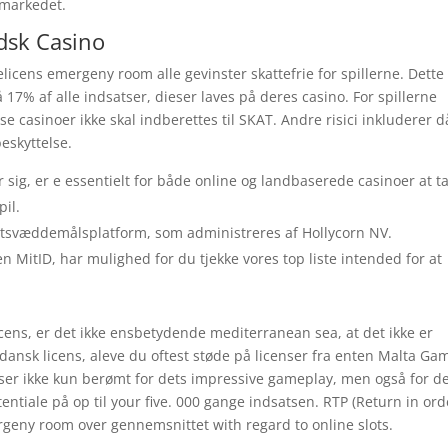
 markedet.
dsk Casino
icens emergeny room alle gevinster skattefrie for spillerne. Dette
å 17% af alle indsatser, dieser laves på deres casino. For spillerne
e casinoer ikke skal indberettes til SKAT. Andre risici inkluderer d
eskyttelse.
 sig, er e essentielt for både online og landbaserede casinoer at t
pil.
ortsvæddemålsplatform, som administreres af Hollycorn NV.
en MitID, har mulighed for du tjekke vores top liste intended for at
icens, er det ikke ensbetydende mediterranean sea, at det ikke er
 dansk licens, aleve du oftest støde på licenser fra enten Malta Ga
 ser ikke kun berømt for dets impressive gameplay, men også for d
tentiale på op til your five. 000 gange indsatsen. RTP (Return in ord
ergeny room over gennemsnittet with regard to online slots.