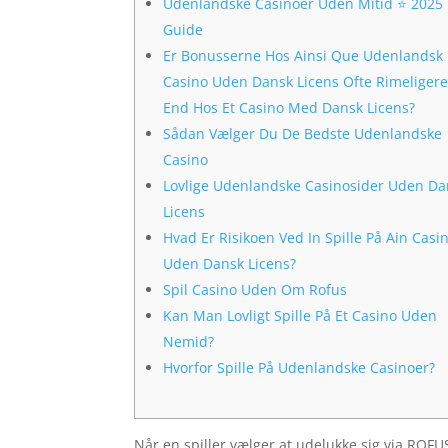
Udenlandske Casinoer Uden Mitid ⭐ 2025
Guide
Er Bonusserne Hos Ainsi Que Udenlandsk
Casino Uden Dansk Licens Ofte Rimeliger
End Hos Et Casino Med Dansk Licens? ​
Sådan Vælger Du De Bedste Udenlandske
Casino
Lovlige Udenlandske Casinosider Uden Da
Licens
Hvad Er Risikoen Ved In Spille På Ain Casi
Uden Dansk Licens?
Spil Casino Uden Om Rofus
Kan Man Lovligt Spille På Et Casino Uden
Nemid?
Hvorfor Spille På Udenlandske Casinoer?
Når en spiller vælger at udelukke sig via ROFU