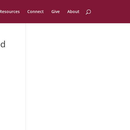
Resources
Connect
Give
About
id