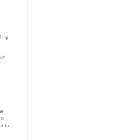
årlig
age
me
ets
er to