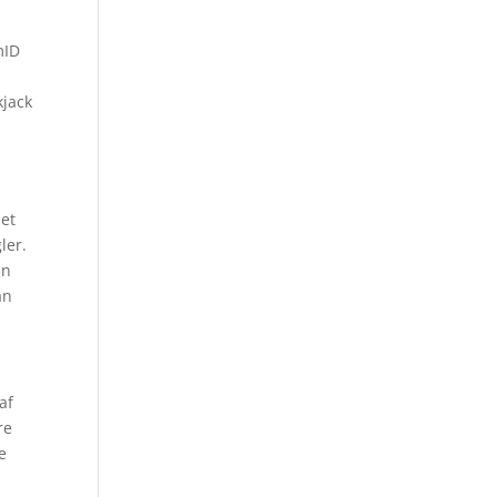
mID
kjack
det
ler.
in
an
af
re
e