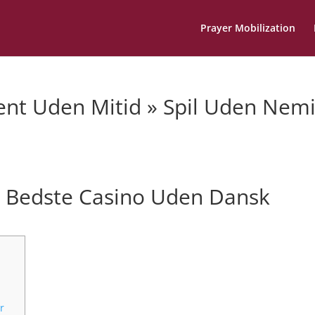
Prayer Mobilization
ent Uden Mitid » Spil Uden Nem
 Bedste Casino Uden Dansk
r