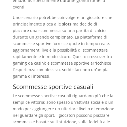
emozione, specialmente durante grandi tornei o
eventi.
Uno scenario potrebbe coinvolgere un giocatore che
principalmente gioca alle
slots
ma decide di
piazzare una scommessa su una partita di calcio
durante un grande campionato. La piattaforma di
scommesse sportive fornisce quote in tempo reale,
aggiornamenti live e la possibilità di scommettere
rapidamente e in modo sicuro. Questo crossover tra
gaming da casinò e scommesse sportive arricchisce
l’esperienza complessiva, soddisfacendo un’ampia
gamma di interessi.
Scommesse sportive casuali
Le scommesse sportive casuali riguardano più che la
semplice vittoria; sono spesso un’attività sociale o un
modo per aggiungere un ulteriore livello di emozione
nel guardare gli sport. I giocatori possono piazzare
scommesse basate sull’intuizione, sulla fedeltà alle