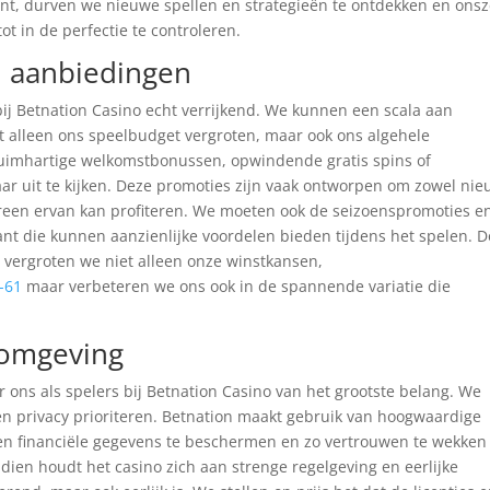
nt, durven we nieuwe spellen en strategieën te ontdekken en onsz
ot in de perfectie te controleren.
n aanbiedingen
j Betnation Casino echt verrijkend. We kunnen een scala aan
t alleen ons speelbudget vergroten, maar ook ons algehele
 ruimhartige welkomstbonussen, opwindende gratis spins of
 naar uit te kijken. Deze promoties zijn vaak ontworpen om zowel ni
ereen ervan kan profiteren. We moeten ook de seizoenspromoties e
ant die kunnen aanzienlijke voordelen bieden tijdens het spelen. D
vergroten we niet alleen onze winstkansen,
-61
maar verbeteren we ons ook in de spannende variatie die
elomgeving
 ons als spelers bij Betnation Casino van het grootste belang. We
n privacy prioriteren. Betnation maakt gebruik van hoogwaardige
en financiële gegevens te beschermen en zo vertrouwen te wekken
ndien houdt het casino zich aan strenge regelgeving en eerlijke