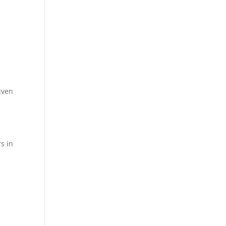
-
jven
s in
o