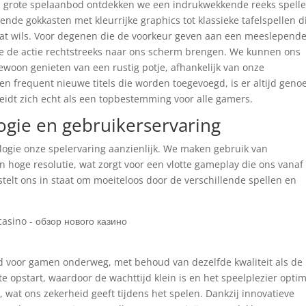
un grote spelaanbod ontdekken we een indrukwekkende reeks spell
iende gokkasten met kleurrijke graphics tot klassieke tafelspellen d
 wat wils. Voor degenen die de voorkeur geven aan een meeslepend
 die de actie rechtstreeks naar ons scherm brengen. We kunnen ons
oon genieten van een rustig potje, afhankelijk van onze
 frequent nieuwe titels die worden toegevoegd, is er altijd geno
eidt zich echt als een topbestemming voor alle gamers.
gie en gebruikerservaring
logie onze spelervaring aanzienlijk. We maken gebruik van
 hoge resolutie, wat zorgt voor een vlotte gameplay die ons vanaf
 stelt ons in staat om moeiteloos door de verschillende spellen en
rd voor gamen onderweg, met behoud van dezelfde kwaliteit als de
e opstart, waardoor de wachttijd klein is en het speelplezier optim
at ons zekerheid geeft tijdens het spelen. Dankzij innovatieve