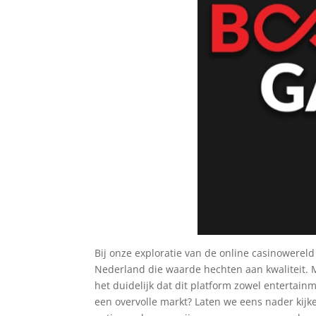
Bij onze exploratie van de online casinowereld
Nederland die waarde hechten aan kwaliteit. 
het duidelijk dat dit platform zowel entertain
een overvolle markt? Laten we eens nader ki