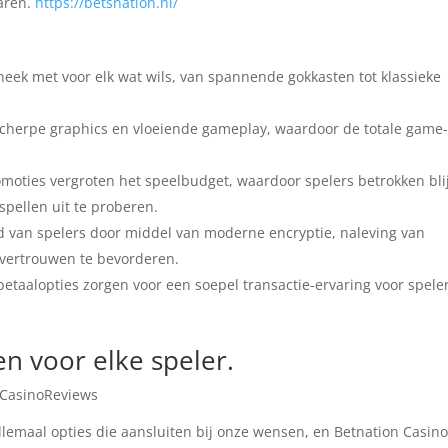
aren.
https://betsnation.nl/
heek met voor elk wat wils, van spannende gokkasten tot klassieke
cherpe graphics en vloeiende gameplay, waardoor de totale game
omoties vergroten het speelbudget, waardoor spelers betrokken bli
pellen uit te proberen.
eid van spelers door middel van moderne encryptie, naleving van
 vertrouwen te bevorderen.
 betaalopties zorgen voor een soepel transactie-ervaring voor speler
en voor elke speler.
llemaal opties die aansluiten bij onze wensen, en Betnation Casin