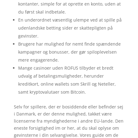
kontanter, simple for at oprette en konto, uden at
du først skal indbetale.
En underordnet væsentlig ulempe ved at spille på
udenlandske betting sider er skattepligten på
gevinster.
Brugere har mulighed for nemt finde spændende
kampagner og bonusser, der gør spiloplevelsen
mere engagerende.
Mange casinoer uden ROFUS tilbyder et bredt
udvalg af betalingsmuligheder, herunder
kreditkort, online wallets som Skrill og Neteller,
samt kryptovalutaer som Bitcoin.
Selv for spillere, der er bosiddende eller befinder sej
i Danmark, er der denne mulighed, takket være
licenserne fra myndighederne i andre EU-lande. Den
eneste forsigtighed im or her, at du skal oplyse om
gevinsterne i din selvangivelse. Vores guide om de