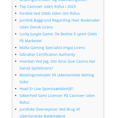
Top Casinoer Uden Rofus I 2025
Fordele Ved Odds Uden Om Rofus
Juridisk Baggrund Regarding Hver Bookmaker
Uden Dansk Licens
Lucky Jungle Game: De Bedste E-sport Odds
På Markedet
Malta Gaming Specialist (mga) Licens
Gibraltar Certification Authority
Hvordan Ved Jeg, Om Ainsi Que Casino Har
Dansk Spillelicens?
Betalingsmetoder På Udenlandske Betting
Sider
Hvad Er Live Sportsvæddemål?
Sikkerhed Samt Licenser På Casinoer Uden
Rofus
Juridiske Overvejelser Ved Brug Af
Udenlandske Bookmakere