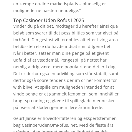
en kæmpe on-line markedsplads – pludselig er
mulighederne næsten uendelige.”
Top Casinoer Uden Rofus I 2025
Vinder du på dit bet, modtager du herefter ainsi que
beløb som svarer til det possibilities som var givet på
forhånd. Din gevinst vil fordobles alt efter living area
beløbsstørrelse du havde indsat som ditgene bet.
Når i better, satser man dine penge på et givent
udfald af et væddemål. Pengespil på nettet har
nemlig aldrig været mere populært end det er i dag.
Det er derfor også en udvikling som står stabilt, samt
derfor også sobre tendens der im or her kommet for
with blive. At spille om muligheden intended for at
vinde penge er et gammelt fænomen, som innehåller
bragt spænding og glæde til spilleglade mennesker
på tværs af kloden gennem flere århundrede.
Geurt Janse er hovedforfatteren og ekspertstemmen
bag CasinoerUdenOmRofus. net. Med de fleste års
erfaring i den internationale spilindustri og dyb