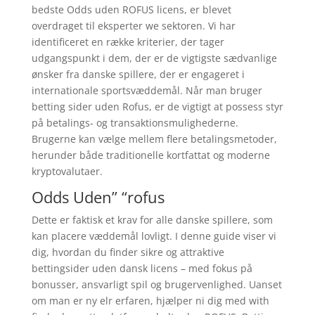
bedste Odds uden ROFUS licens, er blevet
overdraget til eksperter we sektoren. Vi har
identificeret en række kriterier, der tager
udgangspunkt i dem, der er de vigtigste sædvanlige
ønsker fra danske spillere, der er engageret i
internationale sportsvæddemål. Når man bruger
betting sider uden Rofus, er de vigtigt at possess styr
på betalings- og transaktionsmulighederne.
Brugerne kan vælge mellem flere betalingsmetoder,
herunder både traditionelle kortfattat og moderne
kryptovalutaer.
Odds Uden” “rofus
Dette er faktisk et krav for alle danske spillere, som
kan placere væddemål lovligt. I denne guide viser vi
dig, hvordan du finder sikre og attraktive
bettingsider uden dansk licens – med fokus på
bonusser, ansvarligt spil og brugervenlighed. Uanset
om man er ny elr erfaren, hjælper ni dig med with