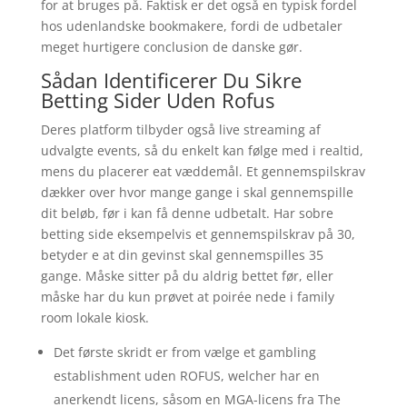
for at bruges på. Faktisk er det også en typisk fordel
hos udenlandske bookmakere, fordi de udbetaler
meget hurtigere conclusion de danske gør.
Sådan Identificerer Du Sikre
Betting Sider Uden Rofus
Deres platform tilbyder også live streaming af
udvalgte events, så du enkelt kan følge med i realtid,
mens du placerer eat væddemål. Et gennemspilskrav
dækker over hvor mange gange i skal gennemspille
dit beløb, før i kan få denne udbetalt. Har sobre
betting side eksempelvis et gennemspilskrav på 30,
betyder e at din gevinst skal gennemspilles 35
gange. Måske sitter på du aldrig bettet før, eller
måske har du kun prøvet at poirée nede i family
room lokale kiosk.
Det første skridt er from vælge et gambling
establishment uden ROFUS, welcher har en
anerkendt licens, såsom en MGA-licens fra The