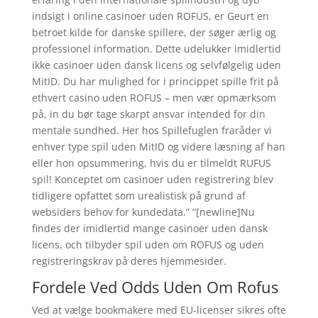
indsigt i online casinoer uden ROFUS, er Geurt en
betroet kilde for danske spillere, der søger ærlig og
professionel information. Dette udelukker imidlertid
ikke casinoer uden dansk licens og selvfølgelig uden
MitID. Du har mulighed for i princippet spille frit på
ethvert casino uden ROFUS – men vær opmærksom
på, in du bør tage skarpt ansvar intended for din
mentale sundhed. Her hos Spillefuglen fraråder vi
enhver type spil uden MitID og videre læsning af han
eller hon opsummering, hvis du er tilmeldt RUFUS
spil! Konceptet om casinoer uden registrering blev
tidligere opfattet som urealistisk på grund af
websiders behov for kundedata.” “[newline]Nu
findes der imidlertid mange casinoer uden dansk
licens, och tilbyder spil uden om ROFUS og uden
registreringskrav på deres hjemmesider.
Fordele Ved Odds Uden Om Rofus
Ved at vælge bookmakere med EU-licenser sikres ofte