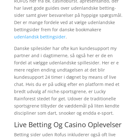
ROFUS her fra dk. casinoburst. apresentando, der
har lavet gode guides over udenlandske betting-
sider samt giver besvarelser på hyppige spørgsmål.
Der er mange fordele ved at vælge udenlandske
bettingsider frem for danske bookmakere
udenlandsk bettingsider
.
Danske spilesider har ofte kun kundesupport my
partner and i dagtimerne, så også her er de en
fordel at vælgge udenlandske spillesider. Her er e
mere reglen ending undtagelsen at det blir
kundesupport 24 timer i døgnet by means of live
chat. Hvis du er på udkig efter en platform med et
bredt udvalg af niche-sportsgrene, er Lucky
Rainforest stedet for get. Udover de traditionelle
sportsgrene tilbyder de væddemål på liten kendte
discipliner som dart, snooker og endda e-sport.
Live Betting Og Casino Oplevelser
Betting sider uden Rofus inkluderer også oft live