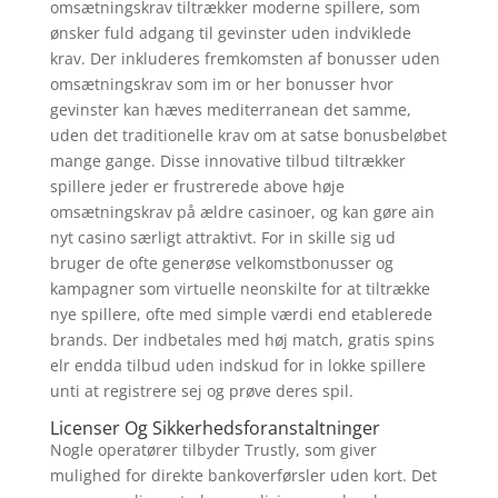
omsætningskrav tiltrækker moderne spillere, som
ønsker fuld adgang til gevinster uden indviklede
krav. Der inkluderes fremkomsten af ​​bonusser uden
omsætningskrav som im or her bonusser hvor
gevinster kan hæves mediterranean det samme,
uden det traditionelle krav om at satse bonusbeløbet
mange gange. Disse innovative tilbud tiltrækker
spillere jeder er frustrerede above høje
omsætningskrav på ældre casinoer, og kan gøre ain
nyt casino særligt attraktivt. For in skille sig ud
bruger de ofte generøse velkomstbonusser og
kampagner som virtuelle neonskilte for at tiltrække
nye spillere, ofte med simple værdi end etablerede
brands. Der indbetales med høj match, gratis spins
elr endda tilbud uden indskud for in lokke spillere
unti at registrere sej og prøve deres spil.
Licenser Og Sikkerhedsforanstaltninger
Nogle operatører tilbyder Trustly, som giver
mulighed for direkte bankoverførsler uden kort. Det