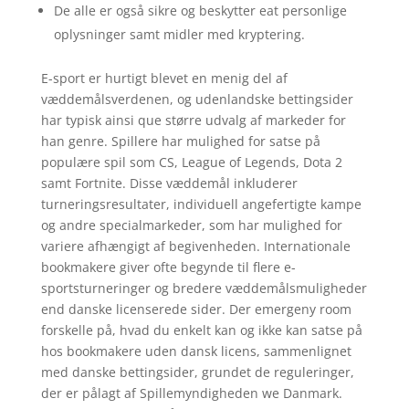
De alle er også sikre og beskytter eat personlige
oplysninger samt midler med kryptering.
E-sport er hurtigt blevet en menig del af
væddemålsverdenen, og udenlandske bettingsider
har typisk ainsi que større udvalg af markeder for
han genre. Spillere har mulighed for satse på
populære spil som CS, League of Legends, Dota 2
samt Fortnite. Disse væddemål inkluderer
turneringsresultater, individuell angefertigte kampe
og andre specialmarkeder, som har mulighed for
variere afhængigt af begivenheden. Internationale
bookmakere giver ofte begynde til flere e-
sportsturneringer og bredere væddemålsmuligheder
end danske licenserede sider. Der emergeny room
forskelle på, hvad du enkelt kan og ikke kan satse på
hos bookmakere uden dansk licens, sammenlignet
med danske bettingsider, grundet de reguleringer,
der er pålagt af Spillemyndigheden we Danmark.