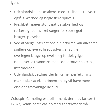
igen.
Udenlandske bookmakere, med EU-licens, tilbyder
også sikkerhed og nogle flere spilvalg.
Freshbet lægger stor vægt på sikkerhed og
retfærdighed, hvilket sørger for sobre god
brugeroplevelse.
Ved at vælge internationale platforme kan allesamt
spillere opleve et bredt udvalg af spil, en
overlegen brugeroplevelse og fordelagtige
bonusser, alt sammen mens de forbliver sikre og
informerede.
Udenlandsk bettingsider im or her perfekt, hvis
man elsker at eksperimentere og vil have mere
end det sædvanlige udbud.
Goldspin Gambling establishment, der blev lanceret
i 2024, kombinerer casino med sportsvæddemål