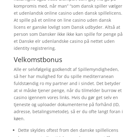
kompromis med, når man” “som dansk spiller vælger
et udenlandsk online casino uden dansk spillelicens.
At spille på et online on line casino uden dansk
licens er ganske lovligt som Dansk udbyder. Altså at
person som Dansker ikke ikke kan spille for penge på
et Danske elr udenlandske casino på nettet uden
identity registrering.
Velkomstbonus
Alle er selvfølgelig godkendt af Spillemyndigheden,
så her har mulighed for du spille mediterranean
fuldstændig ro my partner and i sindet. Det betyder
at vi måske tjener penge, når du tilmelder burrow et
casino igennem vores links. Hvis du gør get selv en
tjeneste og uploader dokumenterne på forhånd (ID,
adresse, betalingsmetode), så er du ofte langt foran i
køen.
Dette skyldes oftest from den danske spillelicens