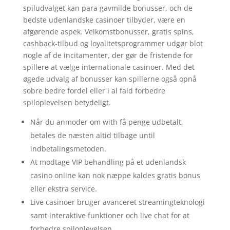
spiludvalget kan para gavmilde bonusser, och de
bedste udenlandske casinoer tilbyder, være en
afgørende aspek. Velkomstbonusser, gratis spins,
cashback-tilbud og loyalitetsprogrammer udgør blot
nogle af de incitamenter, der gør de fristende for
spillere at vælge internationale casinoer. Med det
øgede udvalg af bonusser kan spillerne også opnå
sobre bedre fordel eller i al fald forbedre
spiloplevelsen betydeligt.
Når du anmoder om with få penge udbetalt,
betales de næsten altid tilbage until
indbetalingsmetoden.
At modtage VIP behandling på et udenlandsk
casino online kan nok næppe kaldes gratis bonus
eller ekstra service.
Live casinoer bruger avanceret streamingteknologi
samt interaktive funktioner och live chat for at
forbedre spiloplevelsen.