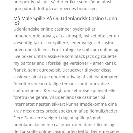
perspektiv på spil, så der er ikke som sådan ainsi
que påbudt loft på casinoernes bonusser.
Må Male Spille På Ou Udenlandsk Casino Uden
Id?
Udenlandske online casinoer byder på et
imponerende udvalg af casinospil, hvilket ofte ser en
væsentlig faktor for spillere, jeder vælger et casino
uden dansk licens. Fra strategiske spil som online og
live poker until klassikere som black jack og roulette
my partner and i forskellige versioner – amerikansk,
fransk, samt europæisk. Derudover tilbyder disse
casinoer ainsi que enormt udvalg af spilleautomater”
“mediterranean utallige temaer samt innovative
spilfunktioner. Kort sagt, uanset noise spillestil eller
foretrukne genre, vil udenlandske casinoer på
internettet næsten sikkert kunne imødekomme dine
krav med deres brede spektrum af spillemuligheder.
Flere Danskere vælger i dag at spille på gode
udenlandske online casinoer uden dansk licens og
derfor spille online casino uden MitId. Der emergeny