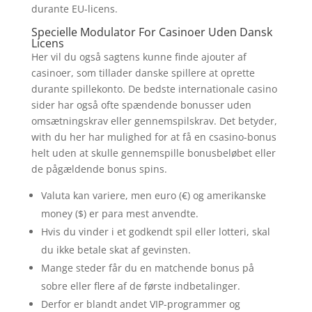
durante EU-licens.
Specielle Modulator For Casinoer Uden Dansk
Licens
Her vil du også sagtens kunne finde ajouter af
casinoer, som tillader danske spillere at oprette
durante spillekonto. De bedste internationale casino
sider har også ofte spændende bonusser uden
omsætningskrav eller gennemspilskrav. Det betyder,
with du her har mulighed for at få en csasino-bonus
helt uden at skulle gennemspille bonusbeløbet eller
de pågældende bonus spins.
Valuta kan variere, men euro (€) og amerikanske
money ($) er para mest anvendte.
Hvis du vinder i et godkendt spil eller lotteri, skal
du ikke betale skat af gevinsten.
Mange steder får du en matchende bonus på
sobre eller flere af de første indbetalinger.
Derfor er blandt andet VIP-programmer og