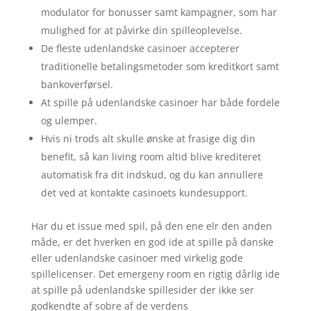
modulator for bonusser samt kampagner, som har
mulighed for at påvirke din spilleoplevelse.
De fleste udenlandske casinoer accepterer
traditionelle betalingsmetoder som kreditkort samt
bankoverførsel.
At spille på udenlandske casinoer har både fordele
og ulemper.
Hvis ni trods alt skulle ønske at frasige dig din
benefit, så kan living room altid blive krediteret
automatisk fra dit indskud, og du kan annullere
det ved at kontakte casinoets kundesupport.
Har du et issue med spil, på den ene elr den anden
måde, er det hverken en god ide at spille på danske
eller udenlandske casinoer med virkelig gode
spillelicenser. Det emergeny room en rigtig dårlig ide
at spille på udenlandske spillesider der ikke ser
godkendte af sobre af de verdens