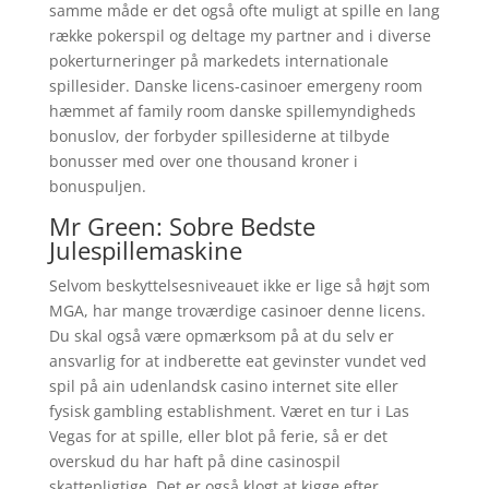
samme måde er det også ofte muligt at spille en lang
række pokerspil og deltage my partner and i diverse
pokerturneringer på markedets internationale
spillesider. Danske licens-casinoer emergeny room
hæmmet af family room danske spillemyndigheds
bonuslov, der forbyder spillesiderne at tilbyde
bonusser med over one thousand kroner i
bonuspuljen.
Mr Green: Sobre Bedste
Julespillemaskine
Selvom beskyttelsesniveauet ikke er lige så højt som
MGA, har mange troværdige casinoer denne licens.
Du skal også være opmærksom på at du selv er
ansvarlig for at indberette eat gevinster vundet ved
spil på ain udenlandsk casino internet site eller
fysisk gambling establishment. Været en tur i Las
Vegas for at spille, eller blot på ferie, så er det
overskud du har haft på dine casinospil
skattepligtige. Det er også klogt at kigge efter