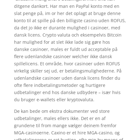
ditgene dankort. Har man en PayPal konto med en
slat penge på, im or her det oplagt at bruge denne
konto til at spille på den billigste casino uden ROFUS,
da det jo ikke er durante mulighed i casinoer, med
dansk licens. Crypto valuta och eksempelvis Bitcoin
har mulighed for at slet ikke lade sig gøre hos
danske casinoer, males er fuldt ud acceptable på
flere udenlandske casinoer welcher ikke dansk
spillelicens. Et område, hvor casinoer uden ROFUS
virkelig skiller sej ud, er betalingsmulighederne. På
udenlandske casinoer uden dansk licens finder du
ofte flere indbetalingsmetoder og hurtigere
udbetalinger end hos danske udbydere – især hvis
du bruger e-wallets eller kryptovaluta.
De kan bede om ekstra dokumenter ved store
udbetalinger, males ellers ikke. Det er en af
grundene til from mange vælger deinem fremfor
MGA-casinoerne. Caxino er et hire MGA-casino, og
udbetalingerne er ret hurtige- ofte min by means of