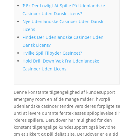
❓ Er Der Lovligt At Spille På Udenlandske
Casinoer Uden Dansk Licens?
Nye Udenlandske Casinoer Uden Dansk
Licens
Findes Der Udenlandske Casinoer Uden
Dansk Licens?
Hvilke Spil Tilbyder Casinoet?
Hold Drill Down Væk Fra Udenlandske
Casinoer Uden Licens
Denne konstante tilgængelighed af kundesupport
emergeny room en af ​​de mange måder, hvorpå
udenlandske casinoer tendre vers deres forpligtelse
unti at levere durante førsteklasses spiloplevelse til”
“deres spillere. Derudover har mulighed for den
konstant tilgængelige kundesupport også bevidne
om et sikkert og pålideligt site. Derudover er e altid