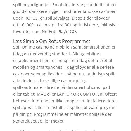
spillemyndigheder. En af de største grunde til, at en
god del danskere kigger imod udenlandske casinoer
uden ROFUS, er spiludvalget. Disse sider tilbyder
ofte 6. 000+ casinospil fra 80+ spiludviklere, inklusive
favoritter som NetEnt, Play’n GO,
Læs Simple Om Rofus Programmet
Spil Online casino på mobilen samt smartphonen er
i dag en nødvendig standard. Alle gambling
establishment spil for penge, er i dag optimeret til
mobilen og smartphones. I dag tilbyder alle seriøse
casinoer samt spillesider” “på nettet, at du kan spille
alle de deres forskellige casinospil og
spilleautomater direkte på din smart phone, ipad
eller tablet, MAC eller LAPTOP OR COMPUTER. Oftest
behøver du nu heller ikke længere at installere deres
spil apps – eller in installere spille software program
på din pc. Programmerne er målrettet spillere der
generelt set spiller meget.