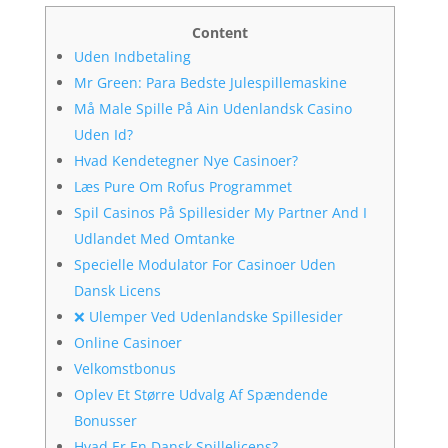
Content
Uden Indbetaling
Mr Green: Para Bedste Julespillemaskine
Må Male Spille På Ain Udenlandsk Casino
Uden Id?
Hvad Kendetegner Nye Casinoer?
Læs Pure Om Rofus Programmet
Spil Casinos På Spillesider My Partner And I
Udlandet Med Omtanke
Specielle Modulator For Casinoer Uden
Dansk Licens
❌ Ulemper Ved Udenlandske Spillesider
Online Casinoer
Velkomstbonus
Oplev Et Større Udvalg Af Spændende
Bonusser
Hvad Er En Dansk Spillelicens?