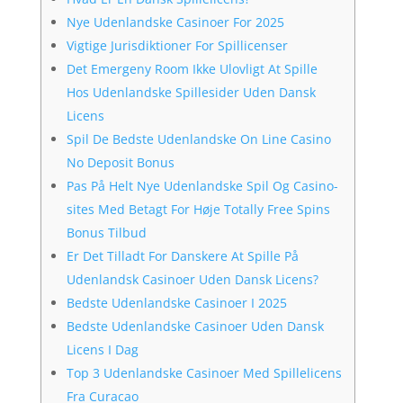
Nye Udenlandske Casinoer For 2025
Vigtige Jurisdiktioner For Spillicenser
Det Emergeny Room Ikke Ulovligt At Spille
Hos Udenlandske Spillesider Uden Dansk
Licens
Spil De Bedste Udenlandske On Line Casino
No Deposit Bonus
Pas På Helt Nye Udenlandske Spil Og Casino-
sites Med Betagt For Høje Totally Free Spins
Bonus Tilbud
Er Det Tilladt For Danskere At Spille På
Udenlandsk Casinoer Uden Dansk Licens? ​
Bedste Udenlandske Casinoer I 2025
Bedste Udenlandske Casinoer Uden Dansk
Licens I Dag
Top 3 Udenlandske Casinoer Med Spillelicens
Fra Curacao