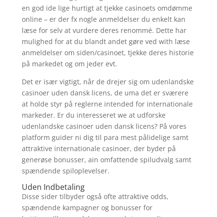
en god ide lige hurtigt at tjekke casinoets omdømme
online – er der fx nogle anmeldelser du enkelt kan
læse for selv at vurdere deres renommé. Dette har
mulighed for at du blandt andet gøre ved with læse
anmeldelser om siden/casinoet, tjekke deres historie
på markedet og om jeder evt.
Det er især vigtigt, når de drejer sig om udenlandske
casinoer uden dansk licens, de uma det er sværere
at holde styr på reglerne intended for internationale
markeder. Er du interesseret we at udforske
udenlandske casinoer uden dansk licens? På vores
platform guider ni dig til para mest pålidelige samt
attraktive internationale casinoer, der byder på
generøse bonusser, ain omfattende spiludvalg samt
spændende spiloplevelser.
Uden Indbetaling
Disse sider tilbyder også ofte attraktive odds,
spændende kampagner og bonusser for