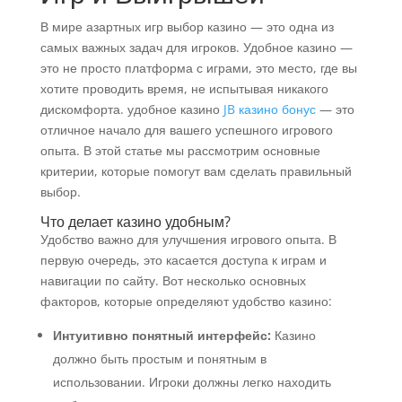
В мире азартных игр выбор казино — это одна из
самых важных задач для игроков. Удобное казино —
это не просто платформа с играми, это место, где вы
хотите проводить время, не испытывая никакого
дискомфорта. удобное казино
JB казино бонус
— это
отличное начало для вашего успешного игрового
опыта. В этой статье мы рассмотрим основные
критерии, которые помогут вам сделать правильный
выбор.
Что делает казино удобным?
Удобство важно для улучшения игрового опыта. В
первую очередь, это касается доступа к играм и
навигации по сайту. Вот несколько основных
факторов, которые определяют удобство казино:
Интуитивно понятный интерфейс:
Казино
должно быть простым и понятным в
использовании. Игроки должны легко находить