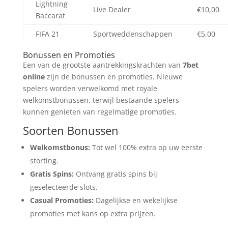
Lightning
Live Dealer
€10,00
Baccarat
FIFA 21
Sportweddenschappen
€5,00
Bonussen en Promoties
Een van de grootste aantrekkingskrachten van
7bet
online
zijn de bonussen en promoties. Nieuwe
spelers worden verwelkomd met royale
welkomstbonussen, terwijl bestaande spelers
kunnen genieten van regelmatige promoties.
Soorten Bonussen
Welkomstbonus:
Tot wel 100% extra op uw eerste
storting.
Gratis Spins:
Ontvang gratis spins bij
geselecteerde slots.
Casual Promoties:
Dagelijkse en wekelijkse
promoties met kans op extra prijzen.