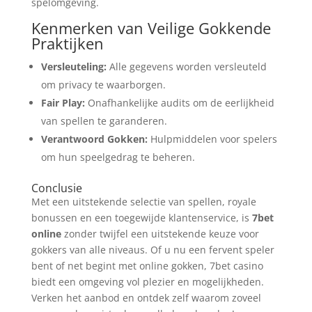
spelomgeving.
Kenmerken van Veilige Gokkende
Praktijken
Versleuteling:
Alle gegevens worden versleuteld
om privacy te waarborgen.
Fair Play:
Onafhankelijke audits om de eerlijkheid
van spellen te garanderen.
Verantwoord Gokken:
Hulpmiddelen voor spelers
om hun speelgedrag te beheren.
Conclusie
Met een uitstekende selectie van spellen, royale
bonussen en een toegewijde klantenservice, is
7bet
online
zonder twijfel een uitstekende keuze voor
gokkers van alle niveaus. Of u nu een fervent speler
bent of net begint met online gokken, 7bet casino
biedt een omgeving vol plezier en mogelijkheden.
Verken het aanbod en ontdek zelf waarom zoveel