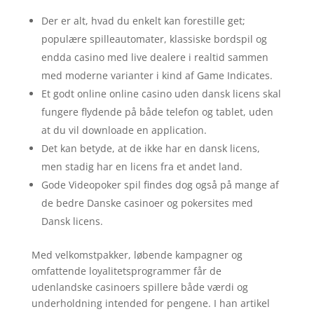
Der er alt, hvad du enkelt kan forestille get;
populære spilleautomater, klassiske bordspil og
endda casino med live dealere i realtid sammen
med moderne varianter i kind af Game Indicates.
Et godt online online casino uden dansk licens skal
fungere flydende på både telefon og tablet, uden
at du vil downloade en application.
Det kan betyde, at de ikke har en dansk licens,
men stadig har en licens fra et andet land.
Gode Videopoker spil findes dog også på mange af
de bedre Danske casinoer og pokersites med
Dansk licens.
Med velkomstpakker, løbende kampagner og
omfattende loyalitetsprogrammer får de
udenlandske casinoers spillere både værdi og
underholdning intended for pengene. I han artikel