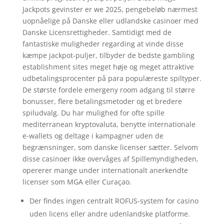
Jackpots gevinster er we 2025, pengebeløb nærmest
uopnåelige på Danske eller udlandske casinoer med
Danske Licensrettigheder. Samtidigt med de
fantastiske muligheder regarding at vinde disse
kæmpe jackpot-puljer, tilbyder de bedste gambling
establishment sites meget høje og meget attraktive
udbetalingsprocenter på para populæreste spiltyper.
De største fordele emergeny room adgang til større
bonusser, flere betalingsmetoder og et bredere
spiludvalg. Du har mulighed for ofte spille
mediterranean kryptovaluta, benytte internationale
e-wallets og deltage i kampagner uden de
begrænsninger, som danske licenser sætter. Selvom
disse casinoer ikke overvåges af Spillemyndigheden,
opererer mange under internationalt anerkendte
licenser som MGA eller Curaçao.
Der findes ingen centralt ROFUS-system for casino
uden licens eller andre udenlandske platforme.