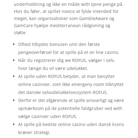
underholdning og ikke en måde with tjene penge på.
Hvis du føler, at spillet novice at fylde intended for
meget, kan organisationer som GambleAware og
GamCare hjælpe mediterranean rådgivning og
støtte.
Oftest tilbydes bonusen unti den første
pengeoverførsel for at spille på et on line casino.
Når du registrerer dig we ROFUS, vælger i selv,
hvor længe du vil være udelukket.
At spille uden ROFUS betyder, at man benytter
online casinoer, som ikke emergeny room tilknyttet
det danske selvudelukkelsessystem ROFUS.
Derfor er det afgørende at spille ansvarligt og være
opmærksom på de potentielle faldgruber ved with
vælge casinoer uden ROFUS.
At spille på bedste online casino uden dansk licens
kræver strategi.