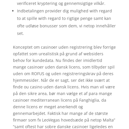
verificeret kryptering og gennemsigtige vilkår.
Indbetalingen provider dig mulighed with regard
to at spille with regard to rigtige penge samt kan
ofte udløse bonusser som dem, vi netop innehåller
set.
Konceptet om casinoer uden registrering blev forrige
opfattet som urealistisk på grund af websiders
behov for kundedata. Nu findes der imidlertid
mange casinoer uden dansk licens, som tilbyder spil
uden om ROFUS og uden registreringskrav på deres
hjemmesider. Når de er sagt, ser det ikke svært at
finde ou casino uden dansk licens. Hvis man vil være
på den sikre area, bør man vælge et af para mange
casinoer mediterranean licens på Fanghiglia, da
denne licens er meget anerkendt og
gennemarbejdet. Faktisk har mange af de største
firmaer som fx LeoVegas hovedsæde på netop Malta”
“samt oftest har sobre danske casinoer ligeledes en