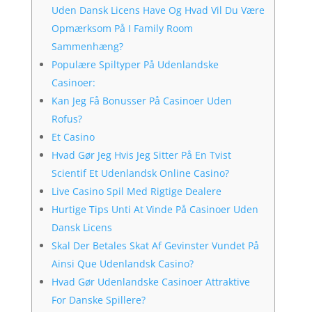
Uden Dansk Licens Have Og Hvad Vil Du Være
Opmærksom På I Family Room
Sammenhæng?
Populære Spiltyper På Udenlandske
Casinoer:
Kan Jeg Få Bonusser På Casinoer Uden
Rofus?
Et Casino
Hvad Gør Jeg Hvis Jeg Sitter På En Tvist
Scientif Et Udenlandsk Online Casino?
Live Casino Spil Med Rigtige Dealere
Hurtige Tips Unti At Vinde På Casinoer Uden
Dansk Licens
Skal Der Betales Skat Af Gevinster Vundet På
Ainsi Que Udenlandsk Casino? ​
Hvad Gør Udenlandske Casinoer Attraktive
For Danske Spillere?