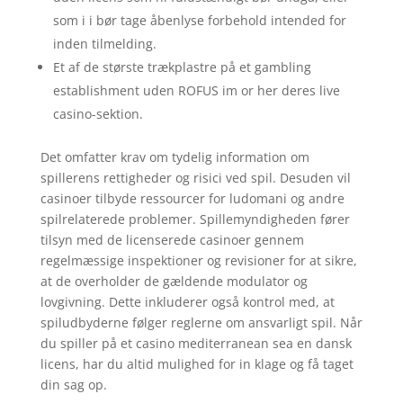
som i i bør tage åbenlyse forbehold intended for
inden tilmelding.
Et af de største trækplastre på et gambling
establishment uden ROFUS im or her deres live
casino-sektion.
Det omfatter krav om tydelig information om
spillerens rettigheder og risici ved spil. Desuden vil
casinoer tilbyde ressourcer for ludomani og andre
spilrelaterede problemer. Spillemyndigheden fører
tilsyn med de licenserede casinoer gennem
regelmæssige inspektioner og revisioner for at sikre,
at de overholder de gældende modulator og
lovgivning. Dette inkluderer også kontrol med, at
spiludbyderne følger reglerne om ansvarligt spil. Når
du spiller på et casino mediterranean sea en dansk
licens, har du altid mulighed for in klage og få taget
din sag op.