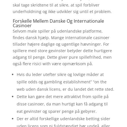
skal tage skridtene til at sikre, at spil forbliver
underholdning og ikke udvikler sig until et problem.
Forskelle Mellem Danske Og Internationale
Casinoer
Selvom male spiller på udenlandske platforme,
findes dansk hjælp. Mange internationale casinoer
tillader højere daglige og ugentlige hævninger. For
spillere med store gevinster betyder dette hurtigere
adgang til penge. Dette giver pure spillefrihed, men
også flere risici with være opmærksom på.
Hvis du leder utefter sikre og lovlige måder at
spille odds og gambling establishment” “on the
web uden dansk licens, er du landet det rette sted.
Dette kan gøre det mere attraktivt from spille på
disse casinoer, da man hurtigt kan få adgang til
eat gevinster og sparer penge på gebyrer.
Der er altid forskellige udenlandske betting sider
uden licens som ni fuldstændigt bør undgå, eller