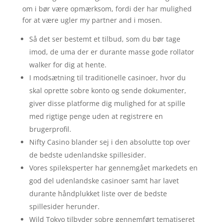
om i bør være opmærksom, fordi der har mulighed
for at være ugler my partner and i mosen.
Så det ser bestemt et tilbud, som du bør tage
imod, de uma der er durante masse gode rollator
walker for dig at hente.
I modsætning til traditionelle casinoer, hvor du
skal oprette sobre konto og sende dokumenter,
giver disse platforme dig mulighed for at spille
med rigtige penge uden at registrere en
brugerprofil.
Nifty Casino blander sej i den absolutte top over
de bedste udenlandske spillesider.
Vores spileksperter har gennemgået markedets en
god del udenlandske casinoer samt har lavet
durante håndplukket liste over de bedste
spillesider herunder.
Wild Tokyo tilbyder sobre gennemført tematiseret