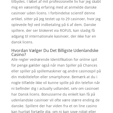
tilbydes. I løbet af mit professionelle liv har jeg skabt
mig en væsentlig erfaring med at anmelde danske
casinoer uden licens. I forbindelse scientif denne
artikel, sitter på jeg testet up to 29 casinoer, hvor jeg
oplevede fejl ved indbetaling på 6 af dem. Danske
spillere, der ser blokeret via ROFUS, kan stadig få
adgang til internationale kasinoer, der ikke har en
dansk licens.
Hvordan Vælger Du Det Billigste Udenlandske
Casino?
Alle regler vedrørende Identifikation for online spil
for penge gælder også når man Spiller på Chances
eller spiller på spillemaskiner og andre casinospil på
din mobiltelefon eller smartphone. Bemærk at du i
nogle tilfælde ikke vil kunne spille på din telefon når
ni befinder dig i actually udlandet, selv om casinoet
har Dansk licens. Bonusserne du enkelt kan få på
udenlandske casinoer vil ofte være større ending de
danske. Spillere der har viden fra et on line casino
kan hurtigt fortælle dig, om ni kan sove roligt eller