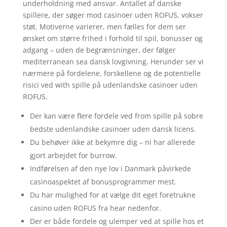
underholdning med ansvar. Antallet af danske
spillere, der søger mod casinoer uden ROFUS, vokser
støt. Motiverne varierer, men fælles for dem ser
ønsket om større frihed i forhold til spil, bonusser og
adgang – uden de begrænsninger, der følger
mediterranean sea dansk lovgivning. Herunder ser vi
nærmere på fordelene, forskellene og de potentielle
risici ved with spille på udenlandske casinoer uden
ROFUS.
Der kan være flere fordele ved from spille på sobre
bedste udenlandske casinoer uden dansk licens.
Du behøver ikke at bekymre dig – ni har allerede
gjort arbejdet for burrow.
Indførelsen af ​​den nye lov i Danmark påvirkede
casinoaspektet af bonusprogrammer mest.
Du har mulighed for at vælge dit eget foretrukne
casino uden ROFUS fra hear nedenfor.
Der er både fordele og ulemper ved at spille hos et