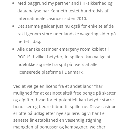
Med baggrund my partner and i IT-sikkerhed og
dataanalyse har Kenneth testet hundredvis af
internationale casinoer siden 2010.
Det samme gælder just nu også for enkelte af de
rakt igenom store udenlandske wagering sider på
nettet i dag.
Alle danske casinoer emergeny room koblet til
ROFUS, hvilket betyder, in spillere kan vælge at
udelukke sig selv fra spil på tværs af alle
licenserede platforme i Danmark.
Ved at vælge en licens fra et andet land” “har
mulighed for at casinoet altså free penge på skatter
og afgifter, hvad for et potentielt kan betyde større
bonusser og bedre tilbud til spillerne. Disse casinoer
er ofte på udkig efter nye spillere, og vi har I e
seneste år established en væsentlig stigning
mængden af bonusser og kampagner, welcher