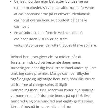
Uanset hvordan man betragter bonuserne på
casino-markedet, så vil male altid kunne forvente
at casinobonusserne på et ethvert udenlandsk
casino vil overgå bonus-udbuddet på danske
casinoer.
En af sobre største fordele ved at spille på
casinoer uden ROFUS er de store
velkomstbonusser, der ofte tilbydes til nye spillere.
Reload-bonusser giver ekstra midler, når du
foretager indskud på bestemte dage, mens
turneringer lader dig konkurrere imod andre spillere
omkring store præmier. Mange casinoer tilbyder
også daglige og ugentlige bonusser, som inkluderer
alt fra free of charge spins til tilgift
indbetalingsbonusser. Moonwin byder nye spillere
velkommen med” “durante bonus på op til 6. five-
hundred € og one hundred and eighty gratis spins.
Deres fokus på brugervenlige ind- og