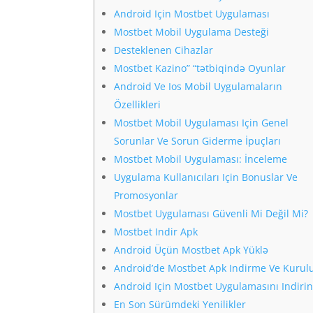
Android Için Mostbet Uygulaması
Mostbet Mobil Uygulama Desteği
Desteklenen Cihazlar
Mostbet Kazino” “tətbiqində Oyunlar
Android Ve Ios Mobil Uygulamaların
Özellikleri
Mostbet Mobil Uygulaması Için Genel
Sorunlar Ve Sorun Giderme İpuçları
Mostbet Mobil Uygulaması: İnceleme
Uygulama Kullanıcıları Için Bonuslar Ve
Promosyonlar
Mostbet Uygulaması Güvenli Mi Değil Mi?
Mostbet Indir Apk
Android Üçün Mostbet Apk Yüklə
Android’de Mostbet Apk Indirme Ve Kuru
Android Için Mostbet Uygulamasını Indiri
En Son Sürümdeki Yenilikler