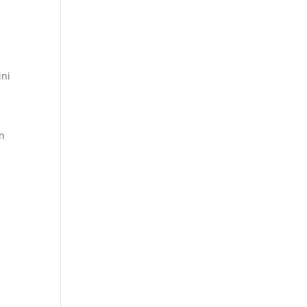
ini
an