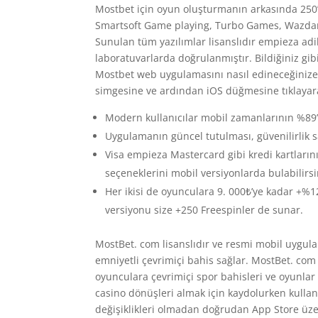
Mostbet için oyun oluşturmanın arkasında 250’de
Smartsoft Game playing, Turbo Games, Wazdan,
Sunulan tüm yazılımlar lisanslıdır empieza ad
laboratuvarlarda doğrulanmıştır. Bildiğiniz gi
Mostbet web uygulamasını nasıl edineceğinize 
simgesine ve ardından iOS düğmesine tıklayarak
Modern kullanıcılar mobil zamanlarının %89’
Uygulamanın güncel tutulması, güvenilirlik sa
Visa empieza Mastercard gibi kredi kartların
seçeneklerini mobil versiyonlarda bulabilirsi
Her ikisi de oyunculara 9. 000₺’ye kadar +
versiyonu size +250 Freespinler de sunar.
MostBet. com lisanslıdır ve resmi mobil uygula
emniyetli çevrimiçi bahis sağlar. MostBet. com 
oyunculara çevrimiçi spor bahisleri ve oyunla
casino dönüşleri almak için kaydolurken kullanı
değişiklikleri olmadan doğrudan App Store üze