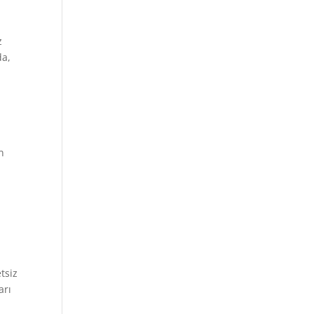
z
da,
n
tsiz
arı