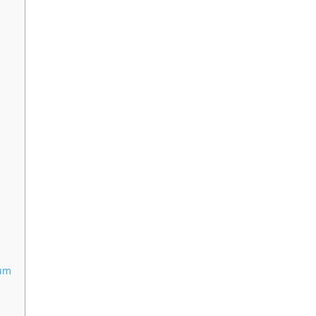
lum
n