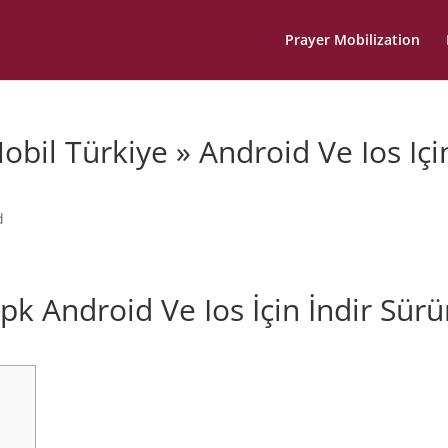
Prayer Mobilization
bil Türkiye » Android Ve Ios Içi
d
 Android Ve Ios İçin İndir Sür