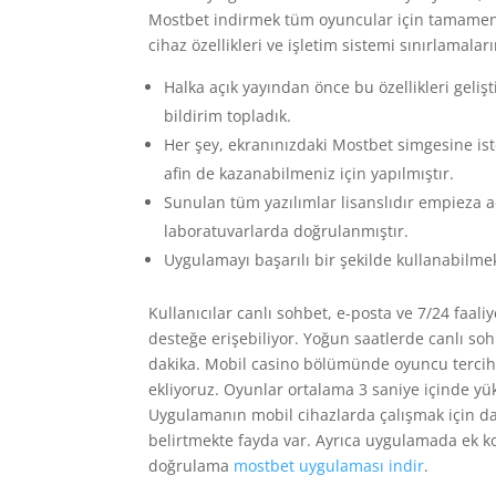
Mostbet indirmek tüm oyuncular için tamamen ü
cihaz özellikleri ve işletim sistemi sınırlamal
Halka açık yayından önce bu özellikleri geliş
bildirim topladık.
Her şey, ekranınızdaki Mostbet simgesine is
afin de kazanabilmeniz için yapılmıştır.
Sunulan tüm yazılımlar lisanslıdır empieza 
laboratuvarlarda doğrulanmıştır.
Uygulamayı başarılı bir şekilde kullanabilmek
Kullanıcılar canlı sohbet, e-posta ve 7/24 faal
desteğe erişebiliyor. Yoğun saatlerde canlı sohb
dakika. Mobil casino bölümünde oyuncu tercihler
ekliyoruz. Oyunlar ortalama 3 saniye içinde yük
Uygulamanın mobil cihazlarda çalışmak için dah
belirtmekte fayda var. Ayrıca uygulamada ek kor
doğrulama
mostbet uygulaması indir
.