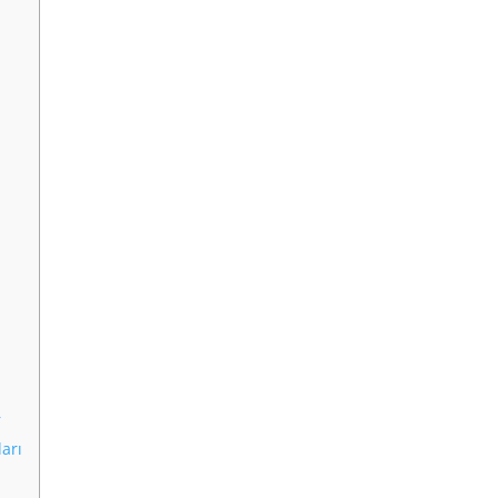
r
arı