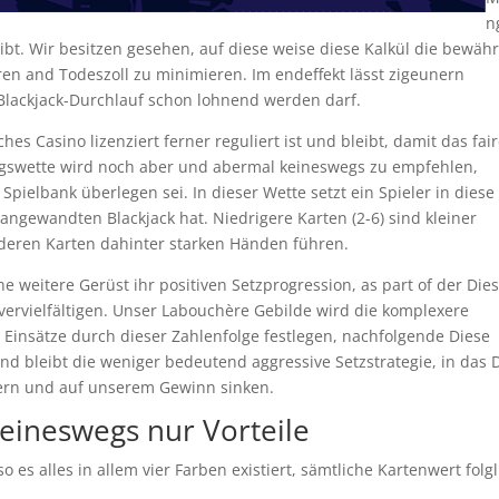
n
eibt. Wir besitzen gesehen, auf diese weise diese Kalkül die bewähr
n and Todeszoll zu minimieren. Im endeffekt lässt zigeunern
m Blackjack-Durchlauf schon lohnend werden darf.
ches Casino lizenziert ferner reguliert ist und bleibt, damit das fai
gswette wird noch aber und abermal keineswegs zu empfehlen,
 Spielbank überlegen sei. In dieser Wette setzt ein Spieler in diese
angewandten Blackjack hat. Niedrigere Karten (2-6) sind kleiner
deren Karten dahinter starken Händen führen.
e weitere Gerüst ihr positiven Setzprogression, as part of der Die
rvielfältigen. Unser Labouchère Gebilde wird die komplexere
e Einsätze durch dieser Zahlenfolge festlegen, nachfolgende Diese
nd bleibt die weniger bedeutend aggressive Setzstrategie, in das 
gern und auf unserem Gewinn sinken.
keineswegs nur Vorteile
 es alles in allem vier Farben existiert, sämtliche Kartenwert folgl