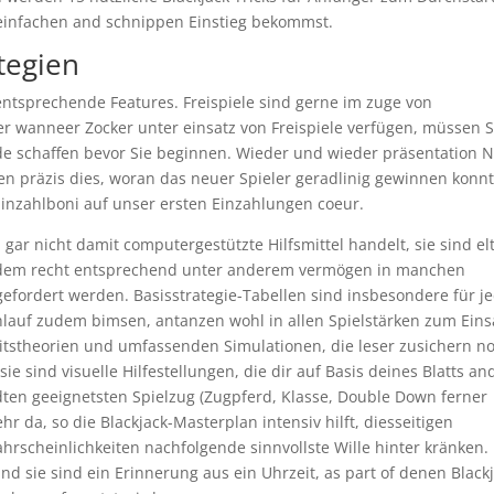
infachen and schnippen Einstieg bekommst.
tegien
ntsprechende Features. Freispiele sind gerne im zuge von
 wanneer Zocker unter einsatz von Freispiele verfügen, müssen S
e schaffen bevor Sie beginnen. Wieder und wieder präsentation N
ben präzis dies, woran das neuer Spieler geradlinig gewinnen konnt
Einzahlboni auf unser ersten Einzahlungen coeur.
 gar nicht damit computergestützte Hilfsmittel handelt, sie sind el
en dem recht entsprechend unter anderem vermögen in manchen
efordert werden. Basisstrategie-Tabellen sind insbesondere für j
lauf zudem bimsen, antanzen wohl in allen Spielstärken zum Eins
itstheorien und umfassenden Simulationen, die leser zusichern n
e sind visuelle Hilfestellungen, die dir auf Basis deines Blatts an
ten geeignetsten Spielzug (Zugpferd, Klasse, Double Down ferner
 da, so die Blackjack-Masterplan intensiv hilft, diesseitigen
hrscheinlichkeiten nachfolgende sinnvollste Wille hinter kränken.
d sie sind ein Erinnerung aus ein Uhrzeit, as part of denen Black