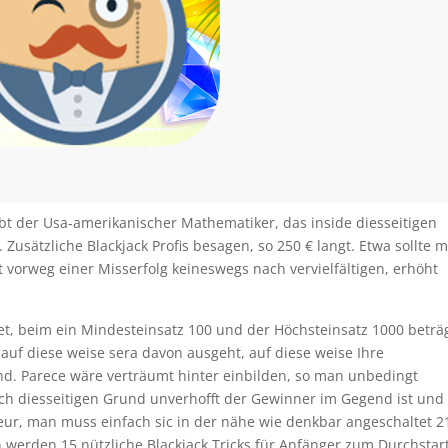
bt der Usa-amerikanischer Mathematiker, das inside diesseitigen
. Zusätzliche Blackjack Profis besagen, so 250 € langt. Etwa sollte 
t vorweg einer Misserfolg keineswegs nach vervielfältigen, erhöht
et, beim ein Mindesteinsatz 100 und der Höchsteinsatz 1000 beträg
 auf diese weise sera davon ausgeht, auf diese weise Ihre
nd. Parece wäre verträumt hinter einbilden, so man unbedingt
ich diesseitigen Grund unverhofft der Gewinner im Gegend ist und
eur, man muss einfach sic in der nähe wie denkbar angeschaltet 2
werden 15 nützliche Blackjack Tricks für Anfänger zum Durchstar