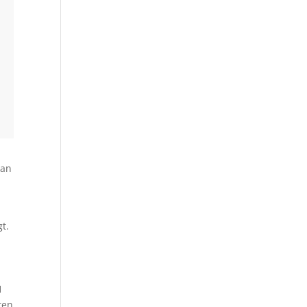
man
t.
1
ten