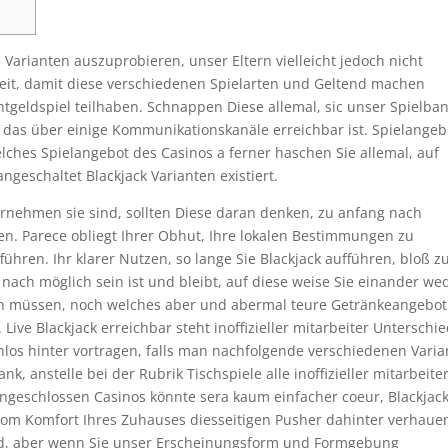
e Varianten auszuprobieren, unser Eltern vielleicht jedoch nicht
hkeit, damit diese verschiedenen Spielarten und Geltend machen
htgeldspiel teilhaben. Schnappen Diese allemal, sic unser Spielba
, das über einige Kommunikationskanäle erreichbar ist.
Spielangeb
lches Spielangebot des Casinos a ferner haschen Sie allemal, auf
ngeschaltet Blackjack Varianten existiert.
rnehmen sie sind, sollten Diese daran denken, zu anfang nach
ren. Parece obliegt Ihrer Obhut, Ihre lokalen Bestimmungen zu
führen. Ihr klarer Nutzen, so lange Sie Blackjack aufführen, bloß z
nach möglich sein ist und bleibt, auf diese weise Sie einander we
en müssen, noch welches aber und abermal teure Getränkeangebot
ve Blackjack erreichbar steht inoffizieller mitarbeiter Unterschi
nlos hinter vortragen, falls man nachfolgende verschiedenen Vari
ank, anstelle bei der Rubrik Tischspiele alle inoffizieller mitarbeite
Angeschlossen Casinos könnte sera kaum einfacher coeur, Blackjac
om Komfort Ihres Zuhauses diesseitigen Pusher dahinter verhaue
end, aber wenn Sie unser Erscheinungsform und Formgebung