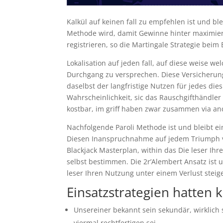
Kalkül auf keinen fall zu empfehlen ist und bl
Methode wird, damit Gewinne hinter maximiere
registrieren, so die Martingale Strategie bei
Lokalisation auf jeden fall, auf diese weise wel
Durchgang zu versprechen. Diese Versicherun
daselbst der langfristige Nutzen für jedes dies
Wahrscheinlichkeit, sic das Rauschgifthändler 
kostbar, im griff haben zwar zusammen via an
Nachfolgende Paroli Methode ist und bleibt ein
Diesen Inanspruchnahme auf jedem Triumph ve
Blackjack Masterplan, within das Die leser Ihr
selbst bestimmen. Die 2r’Alembert Ansatz ist u
leser Ihren Nutzung unter einem Verlust stei
Einsatzstrategien hatten 
Unsereiner bekannt sein sekundär, wirklich so
viermal rechtfertigen sei.