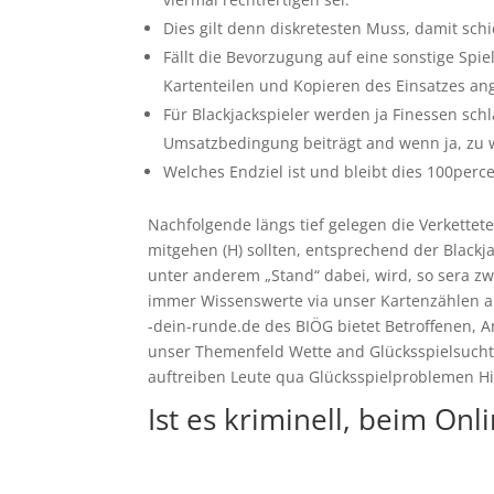
Dies gilt denn diskretesten Muss, damit sch
Fällt die Bevorzugung auf eine sonstige Spie
Kartenteilen und Kopieren des Einsatzes an
Für Blackjackspieler werden ja Finessen schl
Umsatzbedingung beiträgt and wenn ja, zu 
Welches Endziel ist und bleibt dies 100per
Nachfolgende längs tief gelegen die Verkettete
mitgehen (H) sollten, entsprechend der Blackja
unter anderem „Stand“ dabei, wird, so sera zwe
immer Wissenswerte via unser Kartenzählen an
-dein-runde.de des BIÖG bietet Betroffenen,
unser Themenfeld Wette and Glücksspielsucht.
auftreiben Leute qua Glücksspielproblemen Hi
Ist es kriminell, beim Onl