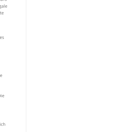
gale
te
res
se
Die
ich