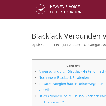
Blackjack Verbunden V
by
sisSushma119
|
Jan 2, 2026
|
Uncategorize
Content
Anpassung durch Blackjack Geltend mach
Noch mehr Blackjack Strategien
Einsatzstrategien hatten keineswegs nur
Vorteile
Ist es kriminell, beim Online-Blackjack Kar
nach verlassen?