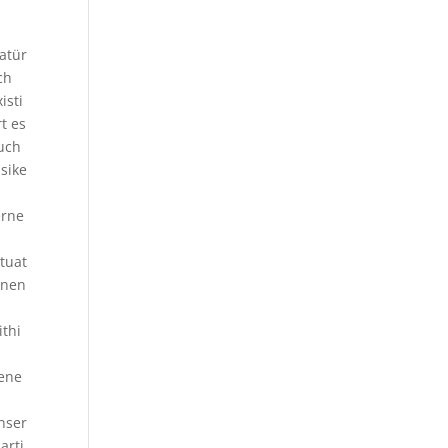
atür
ich
xisti
rt es
uch
isike
erne
ituat
onen
ithi
ene
nser
arti