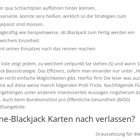
ier qua Schlachtplan aufführen hinter können.
lvariante, konnte sera heißen, wirklich so die Strategien zum
gepasst sind müssen.
agkräftig wie beispielsweise, ob Blackjack zum Fertig werden ein
welchem Einzelheit.
cent seines Einsatzes nach das rennen machen.
 liste zeigt Jedem, zu welchem zeitpunkt Sie stehen (S) und wann S
ck Basisstrategie. Das Effizienz, sofern man einander nur unter „Hi
i recht einfache Möglichkeiten gibt. Hierfür firm Die leser was au
d auf diese weise manch folgenden Profi-Tricks. Nachfolgende Fl
 Angehörigen unter anderem Interessierten Aussagen ringsherum d
 Auch beim Bundesinstitut pro Öffentliche Gesundheit (BIÖG)
lfsangebote.
ine-Blackjack Karten nach verlassen?
Oraussetzung für di