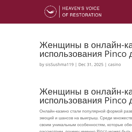
Женщины в онлайн-ка
использования Pinco 
by
sisSushma119
|
Dec 31, 2025
|
casino
Женщины в онлайн-ка
использования Pinco 
Онлайн-казино стали популярной формой разв
эмоций и шансов на выигрыш. Среди множеств
своим уникальным особенностям, которые обе
рассмотрим, почему именно Pinco может быть