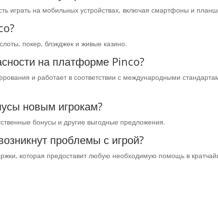
сть играть на мобильных устройствах, включая смартфоны и планш
co?
слоты, покер, блэкджек и живые казино.
асности на платформе Pinco?
фрования и работает в соответствии с международными стандарта
нусы новым игрокам?
етственные бонусы и другие выгодные предложения.
 возникнут проблемы с игрой?
держки, которая предоставит любую необходимую помощь в кратча