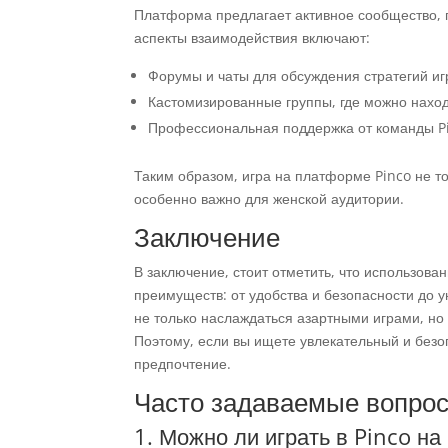
Платформа предлагает активное сообщество, 
аспекты взаимодействия включают:
Форумы и чаты для обсуждения стратегий иг
Кастомизированные группы, где можно нахо
Профессиональная поддержка от команды Pi
Таким образом, игра на платформе Pinco не т
особенно важно для женской аудитории.
Заключение
В заключение, стоит отметить, что использов
преимуществ: от удобства и безопасности до 
не только наслаждаться азартными играми, но
Поэтому, если вы ищете увлекательный и безо
предпочтение.
Часто задаваемые вопрос
1. Можно ли играть в Pinco н