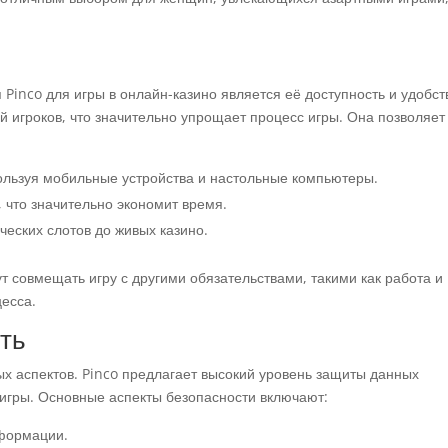
Pinco для игры в онлайн-казино является её доступность и удобст
 игроков, что значительно упрощает процесс игры. Она позволяет
пользуя мобильные устройства и настольные компьютеры.
, что значительно экономит время.
ических слотов до живых казино.
т совмещать игру с другими обязательствами, такими как работа и
цесса.
сть
х аспектов. Pinco предлагает высокий уровень защиты данных
 игры. Основные аспекты безопасности включают:
формации.