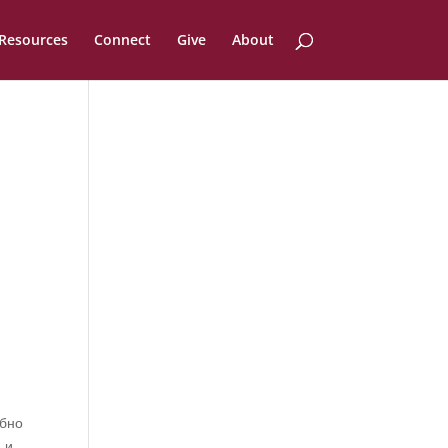
Resources
Connect
Give
About
обно
 и