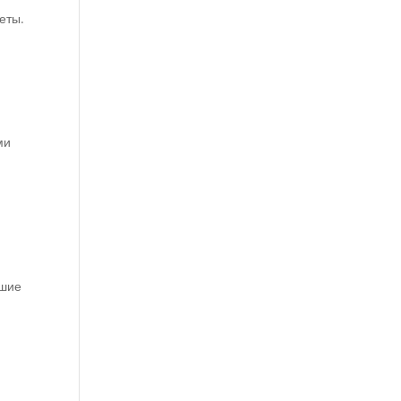
еты.
ми
йшие