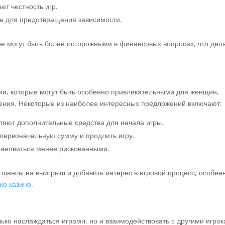
ет честность игр.
ие для предотвращения зависимости.
е могут быть более осторожными в финансовых вопросах, что дел
ии, которые могут быть особенно привлекательными для женщин,
ения. Некоторые из наиболее интересных предложений включают:
ляют дополнительные средства для начала игры.
 первоначальную сумму и продлить игру.
становиться менее рискованными.
 шансы на выигрыш и добавить интерес в игровой процесс, особен
ко казино
.
ько наслаждаться играми, но и взаимодействовать с другими игрок