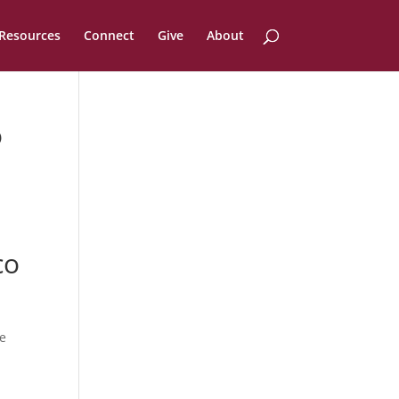
Resources
Connect
Give
About
o
co
a
l
re