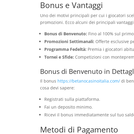
Bonus e Vantaggi
Uno dei motivi principali per cui i giocatori s
promozioni. Ecco alcuni dei principali vantaggi
Bonus di Benvenuto:
Fino al 100% sul primo
Promozioni Settimanali:
Offerte esclusive pe
Programma Fedeltà:
Premia i giocatori abitu
Tornei e Sfide:
Competizioni con montepremi 
Bonus di Benvenuto in Dettagl
Il bonus
https://betanocasinoitalia.com/
di benv
cosa devi sapere:
Registrati sulla piattaforma.
Fai un deposito minimo.
Ricevi il bonus immediatamente sul tuo sald
Metodi di Pagamento