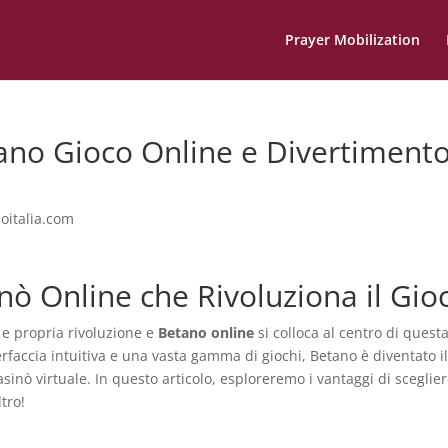
Prayer Mobilization
tano Gioco Online e Divertiment
oitalia.com
inò Online che Rivoluziona il Gio
 e propria rivoluzione e
Betano online
si colloca al centro di quest
erfaccia intuitiva e una vasta gamma di giochi, Betano è diventato i
sinò virtuale. In questo articolo, esploreremo i vantaggi di sceglie
tro!