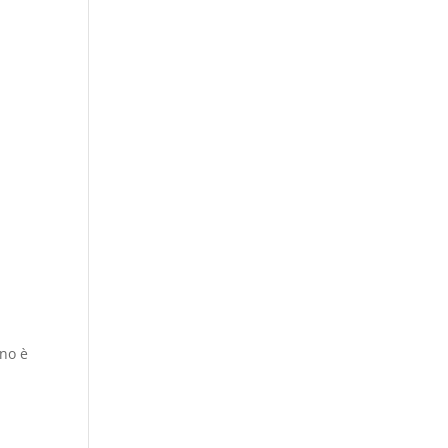
.
ano è