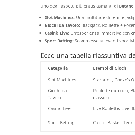
Uno degli aspetti più entusiasmanti di
Betano 
Slot Machines:
Una multitude di temi e jackp
Giochi da Tavolo:
Blackjack, Roulette e Poker 
Casinò Live:
Un’esperienza immersiva con cro
Sport Betting:
Scommesse su eventi sportivi 
Ecco una tabella riassuntiva dei
Categoria
Esempi di Giochi
Slot Machines
Starburst, Gonzo’s Q
Giochi da
Roulette europea, Bl
Tavolo
classico
Casinò Live
Live Roulette, Live B
Sport Betting
Calcio, Basket, Tenni