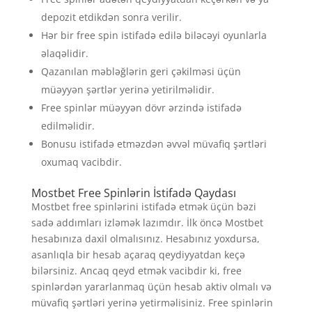
depozit etdikdən sonra verilir.
Hər bir free spin istifadə edilə biləcəyi oyunlarla
əlaqəlidir.
Qazanılan məbləğlərin geri çəkilməsi üçün
müəyyən şərtlər yerinə yetirilməlidir.
Free spinlər müəyyən dövr ərzində istifadə
edilməlidir.
Bonusu istifadə etməzdən əvvəl müvafiq şərtləri
oxumaq vacibdir.
Mostbet Free Spinlərin İstifadə Qaydası
Mostbet free spinlərini istifadə etmək üçün bəzi
sadə addımları izləmək lazımdır. İlk öncə Mostbet
hesabınıza daxil olmalısınız. Hesabınız yoxdursa,
asanlıqla bir hesab açaraq qeydiyyatdan keçə
bilərsiniz. Ancaq qeyd etmək vacibdir ki, free
spinlərdən yararlanmaq üçün hesab aktiv olmalı və
müvafiq şərtləri yerinə yetirməlisiniz. Free spinlərin