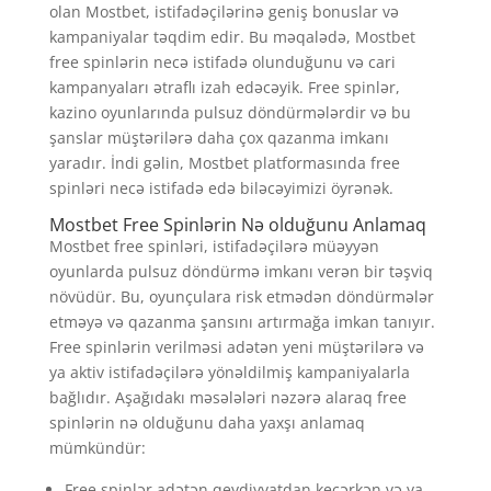
olan Mostbet, istifadəçilərinə geniş bonuslar və
kampaniyalar təqdim edir. Bu məqalədə, Mostbet
free spinlərin necə istifadə olunduğunu və cari
kampanyaları ətraflı izah edəcəyik. Free spinlər,
kazino oyunlarında pulsuz döndürmələrdir və bu
şanslar müştərilərə daha çox qazanma imkanı
yaradır. İndi gəlin, Mostbet platformasında free
spinləri necə istifadə edə biləcəyimizi öyrənək.
Mostbet Free Spinlərin Nə olduğunu Anlamaq
Mostbet free spinləri, istifadəçilərə müəyyən
oyunlarda pulsuz döndürmə imkanı verən bir təşviq
növüdür. Bu, oyunçulara risk etmədən döndürmələr
etməyə və qazanma şansını artırmağa imkan tanıyır.
Free spinlərin verilməsi adətən yeni müştərilərə və
ya aktiv istifadəçilərə yönəldilmiş kampaniyalarla
bağlıdır. Aşağıdakı məsələləri nəzərə alaraq free
spinlərin nə olduğunu daha yaxşı anlamaq
mümkündür:
Free spinlər adətən qeydiyyatdan keçərkən və ya