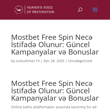
Mostbet Free Spin Necə
İstifadə Olunur: Güncel
Kampanyalar və Bonuslar
by
sisSushma119
|
Dec 28, 2025
|
Uncategorized
Mostbet Free Spin Necə
İstifadə Olunur: Güncel
Kampanyalar və Bonuslar
Online bahis platformaları arasında tanınmış bir ad