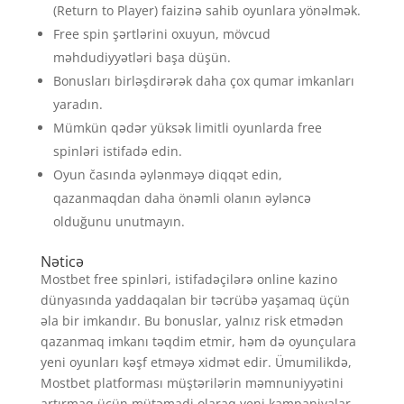
(Return to Player) faizinə sahib oyunlara yönəlmək.
Free spin şərtlərini oxuyun, mövcud
məhdudiyyətləri başa düşün.
Bonusları birləşdirərək daha çox qumar imkanları
yaradın.
Mümkün qədər yüksək limitli oyunlarda free
spinləri istifadə edin.
Oyun časında əylənməyə diqqət edin,
qazanmaqdan daha önəmli olanın əyləncə
olduğunu unutmayın.
Nəticə
Mostbet free spinləri, istifadəçilərə online kazino
dünyasında yaddaqalan bir təcrübə yaşamaq üçün
əla bir imkandır. Bu bonuslar, yalnız risk etmədən
qazanmaq imkanı təqdim etmir, həm də oyunçulara
yeni oyunları kəşf etməyə xidmət edir. Ümumilikdə,
Mostbet platforması müştərilərin məmnuniyyətini
artırmaq üçün mütəmadi olaraq yeni kampaniyalar