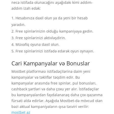
necə istifadə olunacağını aşağıdakı kimi addım-
addım izah edək:
Hesabınıza daxil olun ya da yeni bir hesab
yaradın.
Free spinlərinizin olduğu kampaniyaya gedin.
Free spinlərinizi aktivləşdirin.
Müvafiq oyuna daxil olun.
Free spinlərinizi istifadə edərək oyun oynayın.
Cari Kampanyalar və Bonuslar
Mostbet platforması istifadəçilərinə daim yeni
kampanyalar və təkliflər təqdim edir. Bu
kampanyalar arasında free spinlər, pul bonusları,
cashback şərtləri və daha çoxu yer alır. İstifadəçilər
bu kampanyalardan faydalanaraq daha çox qazanma
fürsəti əldə edirlər. Aşağıda Mostbet-də mövcud olan
bəzi aktual kampaniyaların qısa təsviri verilir:
mostbet az