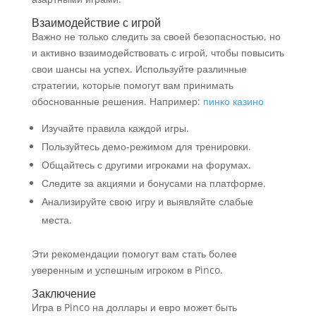
Взаимодействие с игрой
Важно не только следить за своей безопасностью, но
и активно взаимодействовать с игрой, чтобы повысить
свои шансы на успех. Используйте различные
стратегии, которые помогут вам принимать
обоснованные решения. Например:
пинко казино
Изучайте правила каждой игры.
Пользуйтесь демо-режимом для тренировки.
Общайтесь с другими игроками на форумах.
Следите за акциями и бонусами на платформе.
Анализируйте свою игру и выявляйте слабые
места.
Эти рекомендации помогут вам стать более
уверенным и успешным игроком в Pinco.
Заключение
Игра в Pinco на доллары и евро может быть