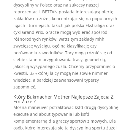
dyscypliny w Polsce oraz na sukcesy naszej
reprezentacji. BETFAN posiada interesującą ofertę
zakładów na żużel, koncentrując się na popularnych
ligach i turniejach, takich jak polska Ekstraliga oraz
cykl Grand Prix. Gracze mogą wybierać spośród
różnorodnych rynków, watts tym zakłady mhh
zwycięzcę wyścigu, ogólną klasyfikację czy
porównania zawodników. Tory mogą różnić się od
siebie stanem przygotowania trasy, geometrią,
jakością wysypanego żużla. Chcemy przypomnieć o
kwestii, u» «której laicy mogą nie sowie nimmer
wiedzieć, a bardziej zaawansowani typerzy
zapomnieć.
Który Bukmacher Mother Najlepsze Zajecia Z
Em Żużel?
Można maneuver potraktować ksfd drugą dyscyplinę
execute and about typowania lub ksfd
komplementarną dla graczy sportów zimowych. Dla
osób, które interesują się tą dyscypliną sportu żużel