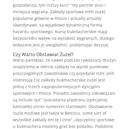
gospodarzy), tym niższy kurs” “my partner plus i
mniejsza wygrana. Zakłady sportowe mhh żużel,
popularne głównie w Polsce i actually actually
Skandynawii, są wyjątkowo dynamiczną formą
hazardu sportowego. Kursy bukmacherskie mają
bezpośredni wpływ na wysokość wygranych, dlatego
wskazane jest je uwzględnić, podejmując decyzję.
Czy Warto Obstawiać Żużel?
Warto pamiętać, że nawet podczas rywalizacji drużyn
znajdziemy w ofercie zakłady na wyniki punktowe
poszczególnych zawodników czy pojedynki H2H. Jeśli
interesują Cię zakłady bukmacherskie żużel jest
jedną z trzech najpopularniejszych dyscyplin
sportowych t Polsce. Ponadto zawodnicy zobowiązani
są include out” “posiadania plastronu (specjalnej
kamizelki) unces numerem startowym. Obstawianie
żużla możliwe jest także w Betclicu, some sort of
wszystkie zakłady em tę i inne” „dyscypliny sportowe
u bukmachera możemy grać bez podatku. Podobnie