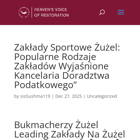
Zakłady Sportowe Żużel:
Popularne Rodzaje
Zakładów Wyjaśnione
Kancelaria Doradztwa
Podatkowego”
by
sisSushma119
|
Dec 27, 2025
|
Uncategorized
Bukmacherzy Żużel ️
Leading Zakłady Na Żużel