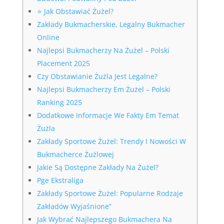
⭐ Jak Obstawiać Żużel?
Zakłady Bukmacherskie, Legalny Bukmacher
Online
Najlepsi Bukmacherzy Na Żużel – Polski
Placement 2025
Czy Obstawianie Żużla Jest Legalne?
Najlepsi Bukmacherzy Em Żużel – Polski
Ranking 2025
Dodatkowe Informacje We Fakty Em Temat
Żużla
Zakłady Sportowe Żużel: Trendy I Nowości W
Bukmacherce Żużlowej
Jakie Są Dostępne Zakłady Na Żużel?
Pge Ekstraliga
Zakłady Sportowe Żużel: Popularne Rodzaje
Zakładów Wyjaśnione”
Jak Wybrać Najlepszego Bukmachera Na