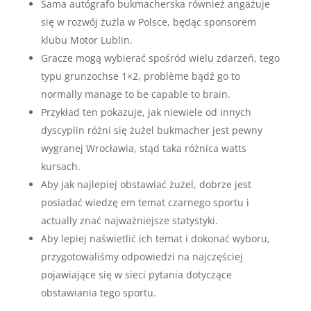
Sama autógrafo bukmacherska również angażuje
się w rozwój żużla w Polsce, będąc sponsorem
klubu Motor Lublin.
Gracze mogą wybierać spośród wielu zdarzeń, tego
typu grunzochse 1×2, problème bądź go to
normally manage to be capable to brain.
Przykład ten pokazuje, jak niewiele od innych
dyscyplin różni się żużel bukmacher jest pewny
wygranej Wrocławia, stąd taka różnica watts
kursach.
Aby jak najlepiej obstawiać żużel, dobrze jest
posiadać wiedzę em temat czarnego sportu i
actually znać najważniejsze statystyki.
Aby lepiej naświetlić ich temat i dokonać wyboru,
przygotowaliśmy odpowiedzi na najczęściej
pojawiające się w sieci pytania dotyczące
obstawiania tego sportu.