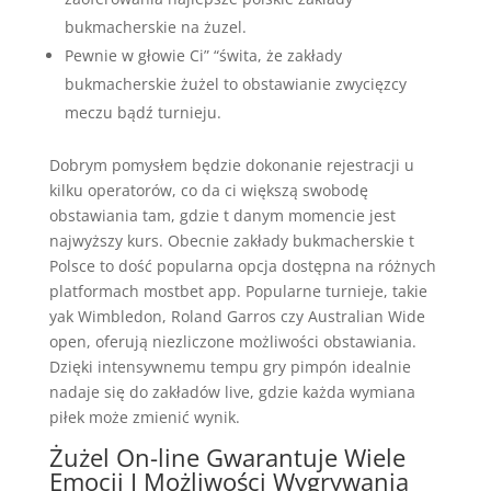
bukmacherskie na żuzel.
Pewnie w głowie Ci” “świta, że zakłady
bukmacherskie żużel to obstawianie zwycięzcy
meczu bądź turnieju.
Dobrym pomysłem będzie dokonanie rejestracji u
kilku operatorów, co da ci większą swobodę
obstawiania tam, gdzie t danym momencie jest
najwyższy kurs. Obecnie zakłady bukmacherskie t
Polsce to dość popularna opcja dostępna na różnych
platformach mostbet app. Popularne turnieje, takie
yak Wimbledon, Roland Garros czy Australian Wide
open, oferują niezliczone możliwości obstawiania.
Dzięki intensywnemu tempu gry pimpón idealnie
nadaje się do zakładów live, gdzie każda wymiana
piłek może zmienić wynik.
Żużel On-line Gwarantuje Wiele
Emocji I Możliwości Wygrywania