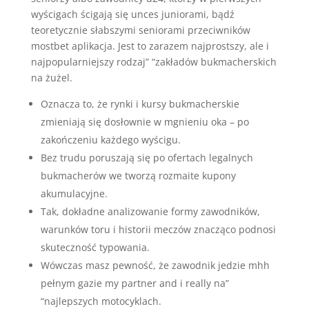
wyścigach ścigają się unces juniorami, bądź
teoretycznie słabszymi seniorami przeciwników
mostbet aplikacja. Jest to zarazem najprostszy, ale i
najpopularniejszy rodzaj” “zakładów bukmacherskich
na żużel.
Oznacza to, że rynki i kursy bukmacherskie
zmieniają się dosłownie w mgnieniu oka – po
zakończeniu każdego wyścigu.
Bez trudu poruszają się po ofertach legalnych
bukmacherów we tworzą rozmaite kupony
akumulacyjne.
Tak, dokładne analizowanie formy zawodników,
warunków toru i historii meczów znacząco podnosi
skuteczność typowania.
Wówczas masz pewność, że zawodnik jedzie mhh
pełnym gazie my partner and i really na”
“najlepszych motocyklach.