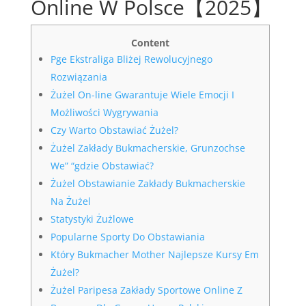
Online W Polsce【2025】
Content
Pge Ekstraliga Bliżej Rewolucyjnego
Rozwiązania
Żużel On-line Gwarantuje Wiele Emocji I
Możliwości Wygrywania
Czy Warto Obstawiać Żużel?
Żużel Zakłady Bukmacherskie, Grunzochse
We” “gdzie Obstawiać?
Żużel Obstawianie Zakłady Bukmacherskie
Na Żużel
Statystyki Żużlowe
Popularne Sporty Do Obstawiania
Który Bukmacher Mother Najlepsze Kursy Em
Żużel?
Żużel Paripesa Zakłady Sportowe Online Z