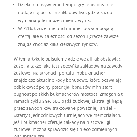
Dzięki intensywnemu tempu gry tenis idealnie
nadaje się perform zakładów live, gdzie każda
wymiana piłek może zmienić wynik.
W PZBuk żużel nie und nimmer powala bogatą
ofertą, ale w zależności od sezonu gracze zawsze
znajdą chociaż kilka ciekawych rynków.
W tym artykule opisujemy gdzie we all jak obstawiać
żużel, a także jaka jest specyfika zakładów na zawody
żużlowe. Na stronach portalu Probukmacher
znajdziesz aktualne kody bonusowe, które pozwalają
odblokować pełny potencjał bonusów mhh start
oughout polskich bukmacherów mostbet. Zmagania t
ramach cyklu SGP, SEC bądź żużlowej Ekstraligi będą
przez zawodników traktowane poważniej, aniżeli»
«starty t jednodniowych turniejach we memoriałach.
Jeśli bukmacher oferuje zakłady na niszowe ligi
żużlowe, można sprawdzić się t nieco odmiennych
warunkach gry.