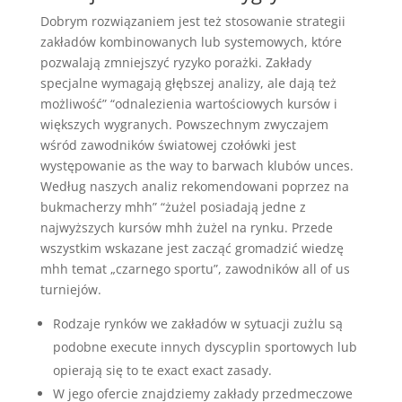
Dobrym rozwiązaniem jest też stosowanie strategii
zakładów kombinowanych lub systemowych, które
pozwalają zmniejszyć ryzyko porażki. Zakłady
specjalne wymagają głębszej analizy, ale dają też
możliwość” “odnalezienia wartościowych kursów i
większych wygranych. Powszechnym zwyczajem
wśród zawodników światowej czołówki jest
występowanie as the way to barwach klubów unces.
Według naszych analiz rekomendowani poprzez na
bukmacherzy mhh” “żużel posiadają jedne z
najwyższych kursów mhh żużel na rynku. Przede
wszystkim wskazane jest zacząć gromadzić wiedzę
mhh temat „czarnego sportu”, zawodników all of us
turniejów.
Rodzaje rynków we zakładów w sytuacji zużlu są
podobne execute innych dyscyplin sportowych lub
opierają się to te exact exact zasady.
W jego ofercie znajdziemy zakłady przedmeczowe