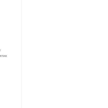
т
нятие