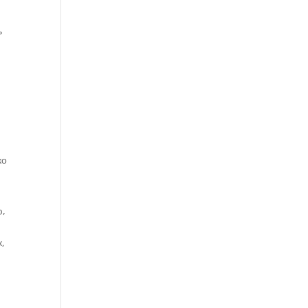
ь
ко
ю,
к,