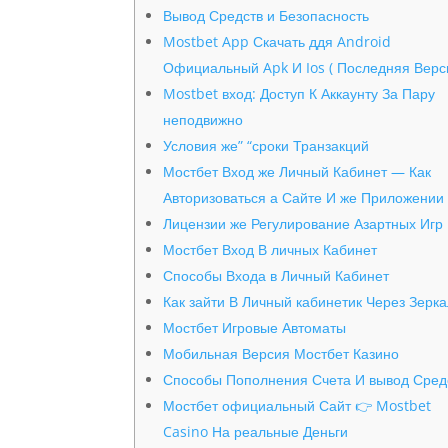
Вывод Средств и Безопасность
Mostbet App Скачать ддя Android
Официальный Apk И Ios ( Последняя Верс
Mostbet вход: Доступ К Аккаунту За Пару
неподвижно
Условия же” “сроки Транзакций
Мостбет Вход же Личный Кабинет — Как
Авторизоваться а Сайте И же Приложении
Лицензии же Регулирование Азартных Игр
Мостбет Вход В личных Кабинет
Способы Входа в Личный Кабинет
Как зайти В Личный кабинетик Через Зерк
Мостбет Игровые Автоматы
Мобильная Версия Мостбет Казино
Способы Пополнения Счета И вывод Сред
Мостбет официальный Сайт 👉 Mostbet
Casino На реальные Деньги