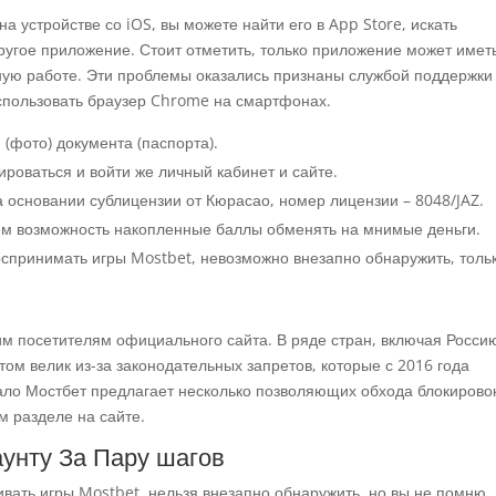
а устройстве со iOS, вы можете найти его в App Store, искать
другое приложение. Стоит отметить, только приложение может имет
ьную работе. Эти проблемы оказались признаны службой поддержки
использовать браузер Chrome на смартфонах.
(фото) документа (паспорта).
роваться и войти же личный кабинет и сайте.
а основании сублицензии от Кюрасао, номер лицензии – 8048/JAZ.
аем возможность накопленные баллы обменять на мнимые деньги.
оспринимать игры Mostbet, невозможно внезапно обнаружить, толь
м посетителям официального сайта. В ряде стран, включая Росси
ом велик из-за законодательных запретов, которые с 2016 года
ло Мостбет предлагает несколько позволяющих обхода блокирово
м разделе на сайте.
аунту За Пару шагов
ивать игры Mostbet, нельзя внезапно обнаружить, но вы не помню