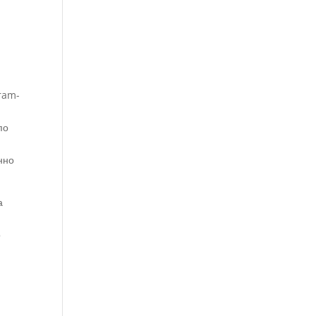
ram-
по
нно
а
о