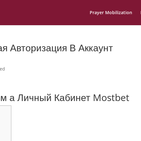
Prayer Mobilization
ая Авторизация В Аккаунт
zed
м а Личный Кабинет Mostbet