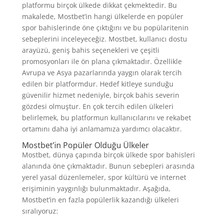
platformu birçok ülkede dikkat çekmektedir. Bu
makalede, Mostbet’in hangi ülkelerde en popüler
spor bahislerinde öne çıktığını ve bu popülaritenin
sebeplerini inceleyeceğiz. Mostbet, kullanıcı dostu
arayüzü, geniş bahis seçenekleri ve çeşitli
promosyonları ile ön plana çıkmaktadır. Özellikle
Avrupa ve Asya pazarlarında yaygın olarak tercih
edilen bir platformdur. Hedef kitleye sunduğu
güvenilir hizmet nedeniyle, birçok bahis severin
gözdesi olmuştur. En çok tercih edilen ülkeleri
belirlemek, bu platformun kullanıcılarını ve rekabet
ortamını daha iyi anlamamıza yardımcı olacaktır.
Mostbet’in Popüler Olduğu Ülkeler
Mostbet, dünya çapında birçok ülkede spor bahisleri
alanında öne çıkmaktadır. Bunun sebepleri arasında
yerel yasal düzenlemeler, spor kültürü ve internet
erişiminin yaygınlığı bulunmaktadır. Aşağıda,
Mostbet’in en fazla popülerlik kazandığı ülkeleri
sıralıyoruz: