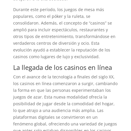
Durante este período, los juegos de mesa más
populares, como el póker y la ruleta, se
consolidaron. Además, el concepto de “casinos” se
amplió para incluir espectáculos, restaurantes y
otros tipos de entretenimiento, transformándose en
verdaderos centros de diversión y ocio. Esta
evolución ayudó a establecer la reputación de los
casinos como lugares de lujo y exclusividad.
La llegada de los casinos en línea
Con el avance de la tecnología a finales del siglo XX,
los casinos en línea comenzaron a surgir, cambiando
la forma en que las personas experimentaban los
juegos de azar. Esta nueva modalidad ofrecía la
posibilidad de jugar desde la comodidad del hogar,
lo que atrajo a una audiencia más amplia. Las
plataformas digitales se convirtieron en un
fenómeno global, ofreciendo una variedad de juegos
que antes solo estaban disponibles en los casinos