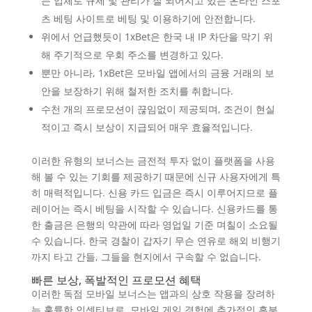
는 업체로 규제 및 관리가 잘 되어지고 있는 온라인 스포
츠 베팅 사이트로 베팅 및 이용하기에 안전합니다.
위에서 언급했듯이 1xBet은 한국 내 IP 차단을 막기 위
해 주기적으로 우회 주소를 변경하고 있다.
뿐만 아니라, 1xBet은 모바일 앱에서의 금융 거래의 보
안을 보장하기 위해 철저한 조치를 취합니다.
수천 개의 프로모션이 끊임없이 제공되며, 조건이 현실
적이고 즉시 보상이 지급되어 매우 효율적입니다.
이러한 유형의 보너스는 금전적 투자 없이 플랫폼을 사용
해 볼 수 있는 기회를 제공하기 때문에 신규 사용자에게 특
히 매력적입니다. 신용 카드 입금은 즉시 이루어지므로 플
레이어는 즉시 베팅을 시작할 수 있습니다. 신용카드를 통
한 출금은 은행의 약관에 따라 영업일 기준 며칠이 소요될
수 있습니다. 한국 경찰이 갑자기 무슨 연유로 해외 비행기
까지 타고 간들, 그들을 현지에서 구속할 수 없습니다.
빠른 보상, 폭발적인 프로모션 혜택
이러한 독점 모바일 보너스는 앱과의 상호 작용을 장려하
는 훌륭한 인센티브로, 모바일 게임 경험에 추가적인 흥분