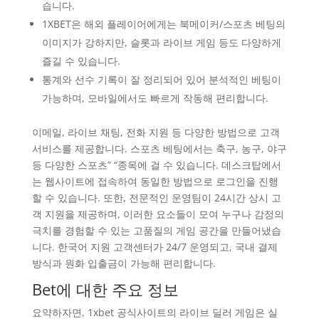
습니다.
1XBET은 해외 플레이어에게는 북메이커/스포츠 베팅의
이미지가 강하지만, 슬롯과 라이브 게임 등도 다양하게
즐길 수 있습니다.
통계와 선수 기록이 잘 정리되어 있어 분석적인 베팅이
가능하며, 모바일에서도 빠르게 작동해 편리합니다.
이메일, 라이브 채팅, 전화 지원 등 다양한 방법으로 고객
서비스를 제공합니다. 스포츠 베팅에서는 축구, 농구, 야구
등 다양한 스포츠” “종목에 걸 수 있습니다. 데스크탑에서
는 웹사이트에 접속하여 동일한 방법으로 로그인을 진행
할 수 있습니다. 또한, 전문적인 운영팀이 24시간 상시 고
객 지원을 제공하며, 이러한 요소들이 모여 누구나 감정의
극치를 경험할 수 있는 고품질의 게임 공간을 만들어냈습
니다. 한국어 지원 고객센터가 24/7 운영되고, 국내 결제
방식과 원화 입출금이 가능해 편리합니다.
Bet에 대한 주요 정보
요약하자면, 1xbet 공식사이트의 라이브 딜러 게임은 실