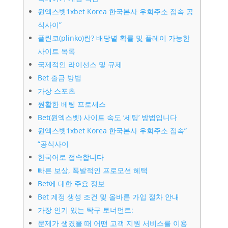
원엑스벳1xbet Korea 한국본사 우회주소 접속 공
식사이”
플린코(plinko)란? 배당별 확률 및 플레이 가능한
사이트 목록
국제적인 라이선스 및 규제
Bet 출금 방법
가상 스포츠
원활한 베팅 프로세스
Bet(원엑스벳) 사이트 속도 ‘세팅’ 방법입니다
원엑스벳1xbet Korea 한국본사 우회주소 접속”
“공식사이
한국어로 접속합니다
빠른 보상, 폭발적인 프로모션 혜택
Bet에 대한 주요 정보
Bet 계정 생성 조건 및 올바른 가입 절차 안내
가장 인기 있는 탁구 토너먼트:
문제가 생겼을 때 어떤 고객 지원 서비스를 이용