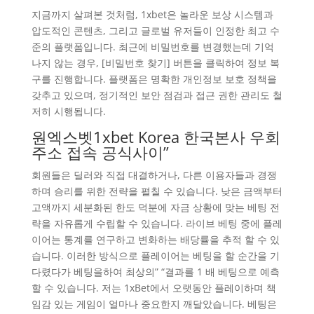
지금까지 살펴본 것처럼, 1xbet은 놀라운 보상 시스템과
압도적인 콘텐츠, 그리고 글로벌 유저들이 인정한 최고 수
준의 플랫폼입니다. 최근에 비밀번호를 변경했는데 기억
나지 않는 경우, [비밀번호 찾기] 버튼을 클릭하여 정보 복
구를 진행합니다. 플랫폼은 명확한 개인정보 보호 정책을
갖추고 있으며, 정기적인 보안 점검과 접근 권한 관리도 철
저히 시행됩니다.
원엑스벳1xbet Korea 한국본사 우회
주소 접속 공식사이”
회원들은 딜러와 직접 대결하거나, 다른 이용자들과 경쟁
하며 승리를 위한 전략을 펼칠 수 있습니다. 낮은 금액부터
고액까지 세분화된 한도 덕분에 자금 상황에 맞는 베팅 전
략을 자유롭게 수립할 수 있습니다. 라이브 베팅 중에 플레
이어는 통계를 연구하고 변화하는 배당률을 추적 할 수 있
습니다. 이러한 방식으로 플레이어는 베팅을 할 순간을 기
다렸다가 베팅을하여 최상의” “결과를 1 배 베팅으로 예측
할 수 있습니다. 저는 1xBet에서 오랫동안 플레이하며 책
임감 있는 게임이 얼마나 중요한지 깨달았습니다. 베팅은