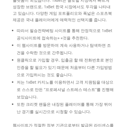
플랫폼이 되었습니다. 1xBet는 글로벌 시장에서 빠르게
성장한 브랜드로, 1xBet 한국 시장에서도 두각을 나타내
고 있습니다. 다양한 게임 포트폴리오와 폭넓은 스포츠북
제공은 국내 플레이어에게 매력적인 선택지를 줍니다.
따라서 필승전략베팅 사이트를 통해 안정적으로 1xBet
공식사이트에 접속하는» «것을 추천한다.
이 웹사이트를 방문하여 계속 사용하거나 탐색하면 조
건을 수락한 것으로 간주됩니다.
원클릭으로 가입할 경우, 입출금 할 때 전화번호로 본인
인증을 할 필요가 있기 때문에 처음부터 다른 가입방법
으로 가입하시는 것도 좋습니다.
저는 1xBet 카지노를 이용하면서 고객 지원팀을 대상으
로 스스로 만든 “프로페셔널 스트레스 테스트”를 진행해
보았습니다.
또한 크리켓 팬들은 내장된 플레이어를 통해 가장 뛰어
난 경기를 실시간으로 시청할 수 있습니다.
웹사이트가 적절한 정부 기관으로부터 발급된 라이센스를