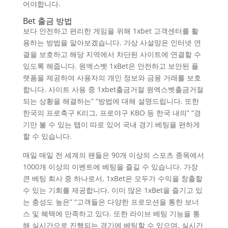
어야합니다.
Bet 출금 방법
보다 안전하고 편리한 게임을 위해 1xbet 고객센터를 활
용하는 방법을 알아보겠습니다. 가상 사설망은 인터넷 연
결을 보호하고 해당 지역에서 차단된 사이트에 연결할 수
있도록 해줍니다. 원엑스벳 1xBet은 안전하고 보안된 플
랫폼을 제공하여 사용자의 개인 정보와 금융 거래를 보호
합니다. 사이트 사용 중 1xbet출금거절 원엑스벳출금거절
되는 상황을 해결하는” “방법에 대해 설명드립니다. 또한
한국의 프로축구 K리그, 프로야구 KBO 등 한국 내의” “경
기만 볼 수 있는 탭이 따로 있어 국내 경기 베팅을 편하게
할 수 있습니다.
매일 매일 전 세계의 팬들은 90개 이상의 스포츠 종목에서
1000개 이상의 이벤트에 베팅을 즐길 수 있습니다. 가장
큰 베팅 회사 중 하나로서, 1xBet은 모두가 수익을 창출할
수 있는 기회를 제공합니다. 이미 많은 1xBet을 즐기고 있
는 충성도 높은” “고객들은 다양한 프로모션을 통한 보너
스 및 혜택에 만족하고 있다. 또한 라이브 베팅 기능을 통
해 실시간으로 진행되는 경기에 베팅할 수 있으며, 실시간