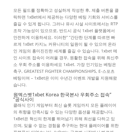
모든 필드를 정확하고 성실하게 작성한 후, 제출 버튼을 클
릭하면 1xBet에서 제공하는 다양한 베팅 기회와 서비스를
즐길 수 있게 됩니다. 그러나 유사 사설 사이트에서는 RTP
조작 가능성이 있으므로, 반드시 공식 1xbet 플랫폼에서
안전하게 이용하세요. 이러한” “간단한 단계를 따르면 빠
르게 1xBet 카지노 커뮤니티의 일원이 될 수 있으며 온라
인 게임의 흥미진진한 세계를 즐길 수 있습니다. 1xbet 메
인 사이트 접속이 어려울 경우, 원활한 접속을 위해 최신주
소 우회 주소를 이용하세요 1xbet. 가장 인기있는 베팅은
축구, GREATEST FIGHTER CHAMPIONSHIPS, E-스포츠
베팅이며 – 1xBet은 이미 수년간 이벤트 개발을 지원해왔
습니다.
원엑스벳1xbet Korea 한국본사 우회주소 접속”
“공식사이
클래식 인기 게임부터 최신 슬롯 게임까지 모든 플레이어
의 취향을 만족시킬 수 있는 다양한 옵션을 제공합니다.
1xBet은 혁신의 한계를 뛰어넘기 위해 최선을 다하고 있
으며, 잊을 수 없는 경험을 추구하는 현대 플레이어를 위한