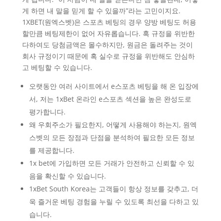
게 하면 내 말을 믿게 할 수 있을까”라는 고민이지요.
1XBET(원엑스벳)은 스포츠 베팅의 경우 양방 베팅도 허용
할만큼 베팅제한이 없어 자유롭습니다. 혹 규정을 위반한
다하여도 당첨금액은 몰수하지만, 원금은 돌려주는 것이
회사 규정이기 때문에 혹 실수로 규정을 위반해도 안심하
고 베팅할 수 있습니다.
오랫동안 여러 사이트에서 e스포츠 베팅을 해 온 입장에
서, 저는 1xBet 온라인 e스포츠 섹션을 높은 완성도로
평가합니다.
왜 우회주소가 필요한지, 어떻게 사용해야 하는지, 원엑
스벳의 모든 장점과 단점을 분석하여 필요한 모든 정보
를 제공합니다.
1x bet에 가입하면 모든 거래가 안전하고 신뢰할 수 있
음을 확신할 수 있습니다.
1xBet South Korea는 고객들이 항상 정보를 갖추고, 더
욱 즐거운 베팅 경험을 누릴 수 있도록 최선을 다하고 있
습니다.