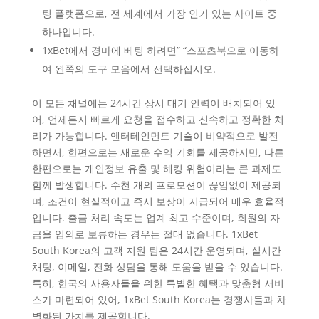
팅 플랫폼으로, 전 세계에서 가장 인기 있는 사이트 중
하나입니다.
1xBet에서 경마에 베팅 하려면” “스포츠북으로 이동하
여 왼쪽의 도구 모음에서 선택하십시오.
이 모든 채널에는 24시간 상시 대기 인력이 배치되어 있
어, 언제든지 빠르게 요청을 접수하고 신속하고 정확한 처
리가 가능합니다. 엔터테인먼트 기술이 비약적으로 발전
하면서, 한편으로는 새로운 수익 기회를 제공하지만, 다른
한편으로는 개인정보 유출 및 해킹 위험이라는 큰 과제도
함께 발생합니다. 수천 개의 프로모션이 끊임없이 제공되
며, 조건이 현실적이고 즉시 보상이 지급되어 매우 효율적
입니다. 출금 처리 속도는 업계 최고 수준이며, 회원의 자
금을 임의로 보류하는 경우는 절대 없습니다. 1xBet
South Korea의 고객 지원 팀은 24시간 운영되며, 실시간
채팅, 이메일, 전화 상담을 통해 도움을 받을 수 있습니다.
특히, 한국의 사용자들을 위한 특별한 혜택과 맞춤형 서비
스가 마련되어 있어, 1xBet South Korea는 경쟁사들과 차
별화된 가치를 제공합니다.