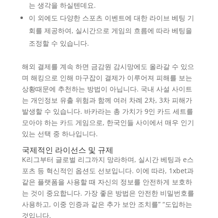
는 생각을 하실텐데요.
이 외에도 다양한 스포츠 이벤트에 대한 라이브 베팅 기
회를 제공하여, 실시간으로 게임의 흐름에 따라 베팅을
조정할 수 있습니다.
해외 결제를 계속 하면 금감원 감시망에도 올라갈 수 있으
며 해킹으로 인해 마구잡이 결제가 이루어져 피해를 보는
상황때문에 추천하는 방법이 아닙니다. 국내 사설 사이트
는 개인정보 유출 위험과 함께 여러 차례 2차, 3차 피해가
발생할 수 있습니다. 바카라는 총 가치가 9인 카드 세트를
모아야 하는 카드 게임으로, 한국인들 사이에서 매우 인기
있는 선택 중 하나입니다.
국제적인 라이선스 및 규제
K리그부터 글로벌 리그까지 망라하며, 실시간 베팅과 e스
포츠 등 혁신적인 옵션도 선보입니다. 이에 따라, 1xbet과
같은 플랫폼을 사용할 때 자신의 정보를 안전하게 보호하
는 것이 중요합니다. 가장 좋은 방법은 안전한 비밀번호를
사용하고, 이중 인증과 같은 추가 보안 조치를” “도입하는
것입니다.