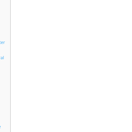
ter
ral
e