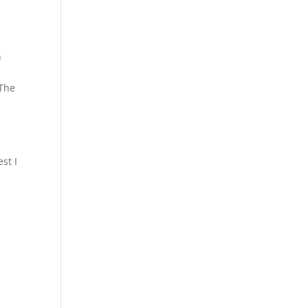
n
 The
m
st I