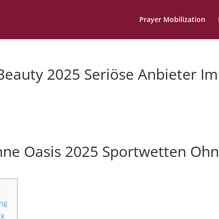
Prayer Mobilization
eauty 2025 Seriöse Anbieter Im
hne Oasis 2025 Sportwetten Oh
ing
ck