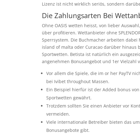
Lizenz ist nicht wirklich seriös, sondern darü
Die Zahlungsarten Bei Wettan
Ohne OASIS wetten heisst, von lieber Auswah
über profitieren. Wettanbieter ohne SPLENDO
Sperrsystem. Die Buchmacher arbeiten dabei h
island of malta oder Curacao darüber hinaus 
Sportwetten. Betista ist natürlich ein ausgeze
angenehmen Bonusangebot und 1er Vielzahl v
Vor allem die Spiele, die im or her PayTV ni
bei Ivibet throughout Massen.
Ein Beispiel hierfür ist der Added bonus vo
Sportwetten gewährt.
Trotzdem sollten Sie einen Anbieter vor Kon
vermeiden.
Viele internationale Betreiber bieten das um
Bonusangebote gibt.