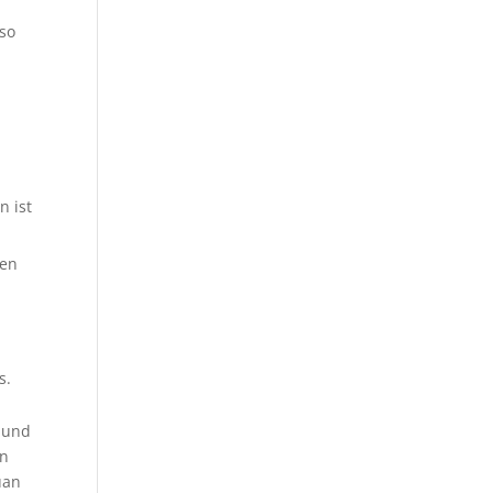
 so
n ist
ten
s.
n und
rn
uan