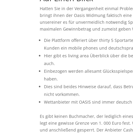
Hatten Sie in der Vergangenheit einmal Probl
bringt ihnen der Oasis Widmung faktisch eine 
unsereiner es für unvermeidlich notwendig Spo
maximalen Gewinnbetrag und zumeist geben W
Die Plattform offeriert über thirty 5 Sporta
Kunden ein mobile phones und deutschsprac
Hier gibt es living area Überblick über die b
auch.
Einbezogen werden allesamt Glücksspielsper
haben.
Dies sind beides Hinweise darauf, dass Be
nicht vorkommen.
Wettanbieter mit OASIS sind immer deutsch l
Es gibt keinen Buchmacher, der lediglich ein
legt eine gewisse Grenze von 1. 000 Euro fest
und anschließend gesperrt. Der Anbieter Cas