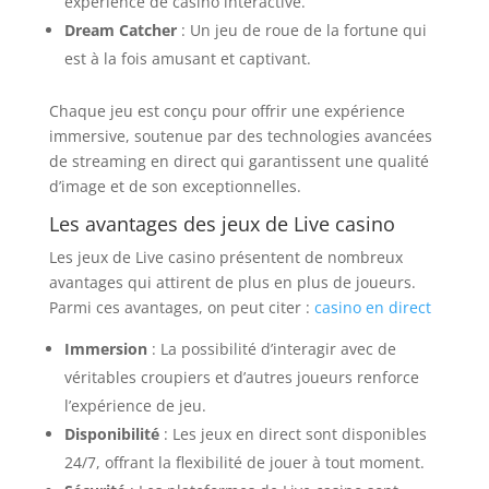
expérience de casino interactive.
Dream Catcher
: Un jeu de roue de la fortune qui
est à la fois amusant et captivant.
Chaque jeu est conçu pour offrir une expérience
immersive, soutenue par des technologies avancées
de streaming en direct qui garantissent une qualité
d’image et de son exceptionnelles.
Les avantages des jeux de Live casino
Les jeux de Live casino présentent de nombreux
avantages qui attirent de plus en plus de joueurs.
Parmi ces avantages, on peut citer :
casino en direct
Immersion
: La possibilité d’interagir avec de
véritables croupiers et d’autres joueurs renforce
l’expérience de jeu.
Disponibilité
: Les jeux en direct sont disponibles
24/7, offrant la flexibilité de jouer à tout moment.