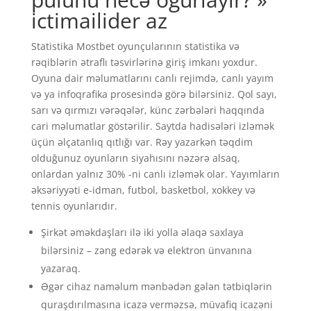
ictimailider az
Statistika Mostbet oyunçularının statistika və
rəqiblərin ətraflı təsvirlərinə giriş imkanı yoxdur.
Oyuna dair məlumatlarını canlı rejimdə, canlı yayım
və ya infoqrafika prosesində görə bilərsiniz. Qol sayı,
sarı və qırmızı vərəqələr, künc zərbələri haqqında
cari məlumatlar göstərilir. Saytda hadisələri izləmək
üçün əlçatanlıq qıtlığı var. Rəy yazarkən təqdim
olduğunuz oyunların siyahısını nəzərə alsaq,
onlardan yalnız 30% -ni canlı izləmək olar. Yayımların
əksəriyyəti e-idman, futbol, basketbol, xokkey və
tennis oyunlarıdır.
Şirkət əməkdaşları ilə iki yolla əlaqə saxlaya
bilərsiniz – zəng edərək və elektron ünvanına
yazaraq.
Əgər cihaz naməlum mənbədən gələn tətbiqlərin
quraşdırılmasına icazə verməzsə, müvafiq icazəni