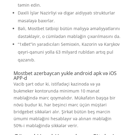
təmin edin.
Daxili İşlər Nazirliyi və digər aidiyyatı strukturlar
məsələyə baxırlar.
Bəli, Mostbet tətbiqi bütün maliyyə əməliyyatlarını
dəstəkləyir, o cümlədən məbləğin çıxarılmasını da.
“1xBet”in yaradıcıları Semioxin, Kazorin və Karşkov
qeyri-qanuni yolla 63 milyard rubldan artıq pul
qazanıb.
Mostbet azerbaycan yukle android apk və iOS
APP-d
Vacib şərt odur ki, istifadəçi kazinoda və ya
bukmeker kontorunda minimum 10 manat
məbləğində mərc qoymalıdır. Mükafatın başqa bir
növü budur ki, hər beşinci mərc üçün müştəri
bridgebet sikkələri alır. Şirkət bütün beş mərcin
ümumi məbləğini hesablayır və alınan məbləğin
50%-i məbləğində sikkələr verir.