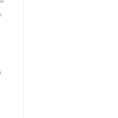
sir
t
t.