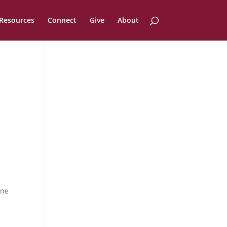
Resources
Connect
Give
About
une