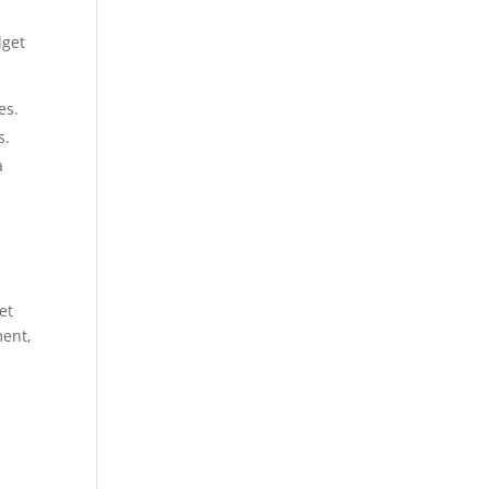
dget
es.
s.
à
et
ment,
i