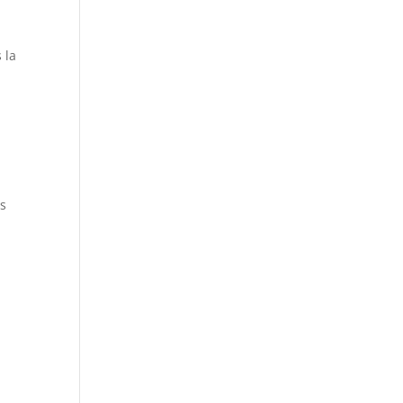
 la
ns