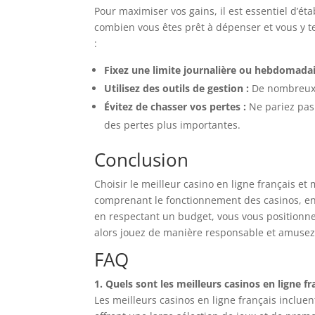
Pour maximiser vos gains, il est essentiel d’éta
combien vous êtes prêt à dépenser et vous y te
:
Fixez une limite journalière ou hebdomadai
Utilisez des outils de gestion :
De nombreux c
Évitez de chasser vos pertes :
Ne pariez pas 
des pertes plus importantes.
Conclusion
Choisir le meilleur casino en ligne français e
comprenant le fonctionnement des casinos, en 
en respectant un budget, vous vous positionne
alors jouez de manière responsable et amusez
FAQ
1. Quels sont les meilleurs casinos en ligne fr
Les meilleurs casinos en ligne français inclu