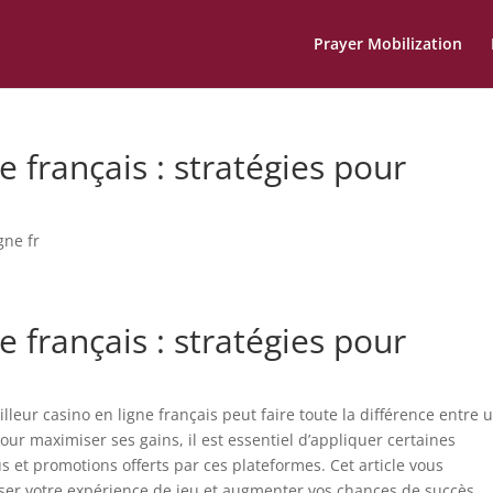
Prayer Mobilization
e français : stratégies pour
gne fr
e français : stratégies pour
lleur casino en ligne français peut faire toute la différence entre 
our maximiser ses gains, il est essentiel d’appliquer certaines
us et promotions offerts par ces plateformes. Cet article vous
ser votre expérience de jeu et augmenter vos chances de succès.