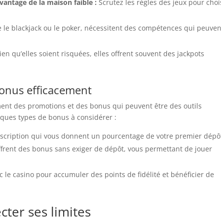
vantage de la maison faible :
Scrutez les règles des jeux pour choi
le blackjack ou le poker, nécessitent des compétences qui peuven
en qu’elles soient risquées, elles offrent souvent des jackpots
 bonus efficacement
ment des promotions et des bonus qui peuvent être des outils
lques types de bonus à considérer :
inscription qui vous donnent un pourcentage de votre premier dépô
frent des bonus sans exiger de dépôt, vous permettant de jouer
 le casino pour accumuler des points de fidélité et bénéficier de
cter ses limites