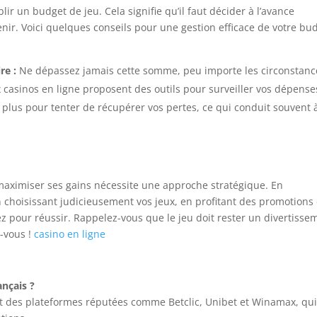
blir un budget de jeu. Cela signifie qu’il faut décider à l’avance
nir. Voici quelques conseils pour une gestion efficace de votre bu
re :
Ne dépassez jamais cette somme, peu importe les circonstanc
asinos en ligne proposent des outils pour surveiller vos dépense
plus pour tenter de récupérer vos pertes, ce qui conduit souvent 
t maximiser ses gains nécessite une approche stratégique. En
choisissant judicieusement vos jeux, en profitant des promotions 
z pour réussir. Rappelez-vous que le jeu doit rester un divertisse
-vous !
casino en ligne
ançais ?
ent des plateformes réputées comme Betclic, Unibet et Winamax, qu