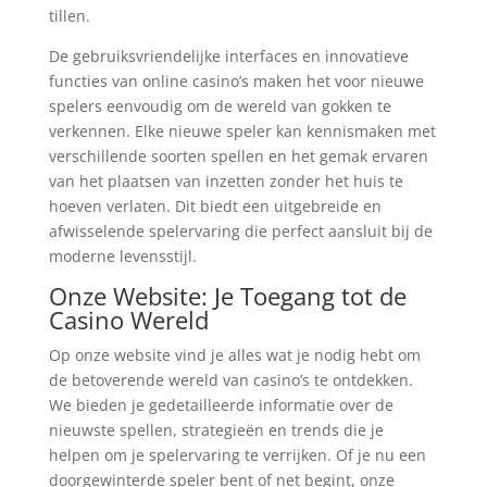
tillen.
De gebruiksvriendelijke interfaces en innovatieve
functies van online casino’s maken het voor nieuwe
spelers eenvoudig om de wereld van gokken te
verkennen. Elke nieuwe speler kan kennismaken met
verschillende soorten spellen en het gemak ervaren
van het plaatsen van inzetten zonder het huis te
hoeven verlaten. Dit biedt een uitgebreide en
afwisselende spelervaring die perfect aansluit bij de
moderne levensstijl.
Onze Website: Je Toegang tot de
Casino Wereld
Op onze website vind je alles wat je nodig hebt om
de betoverende wereld van casino’s te ontdekken.
We bieden je gedetailleerde informatie over de
nieuwste spellen, strategieën en trends die je
helpen om je spelervaring te verrijken. Of je nu een
doorgewinterde speler bent of net begint, onze