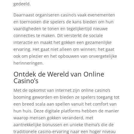
gedeeld.
Daarnaast organiseren casino’s vaak evenementen
en toernooien die spelers de kans bieden om hun
vaardigheden te tonen en tegelijkertijd nieuwe
connecties te maken. Dit versterkt de sociale
interactie en maakt het gokken een gezamenlijke
ervaring. Het gaat niet alleen om winnen; het gaat
ook om plezier en het opbouwen van onvergetelijke
herinneringen.
Ontdek de Wereld van Online
Casino’s
Met de opkomst van internet zijn online casino’s
booming geworden en bieden ze spelers toegang tot
een breed scala aan spellen vanuit het comfort van
hun huis. Deze digitale platforms hebben de manier
waarop mensen gokken veranderd, met
aantrekkelijke bonussen en unieke thema’s die de
traditionele casino-ervaring naar een hoger niveau