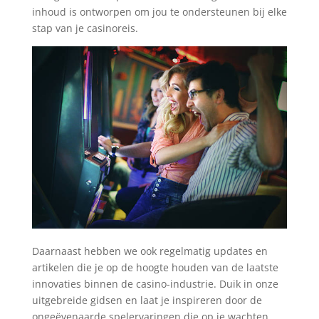
inhoud is ontworpen om jou te ondersteunen bij elke
stap van je casinoreis.
Daarnaast hebben we ook regelmatig updates en
artikelen die je op de hoogte houden van de laatste
innovaties binnen de casino-industrie. Duik in onze
uitgebreide gidsen en laat je inspireren door de
ongeëvenaarde spelervaringen die op je wachten.