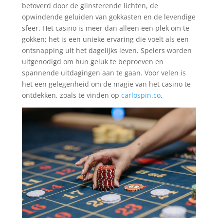
betoverd door de glinsterende lichten, de
opwindende geluiden van gokkasten en de levendige
sfeer. Het casino is meer dan alleen een plek om te
gokken; het is een unieke ervaring die voelt als een
ontsnapping uit het dagelijks leven. Spelers worden
uitgenodigd om hun geluk te beproeven en
spannende uitdagingen aan te gaan. Voor velen is
het een gelegenheid om de magie van het casino te
ontdekken, zoals te vinden op
carlospin.co
.