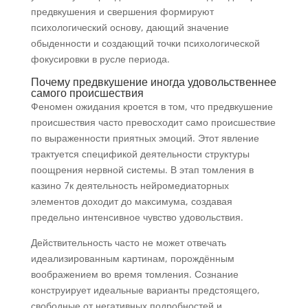
предвкушения и свершения формируют
психологический основу, дающий значение
обыденности и создающий точки психологической
фокусировки в русле периода.
Почему предвкушение иногда удовольственнее
самого происшествия
Феномен ожидания кроется в том, что предвкушение
происшествия часто превосходит само происшествие
по выраженности приятных эмоций. Этот явление
трактуется спецификой деятельности структуры
поощрения нервной системы. В этап томления в
казино 7к деятельность нейромедиаторных
элементов доходит до максимума, создавая
предельно интенсивное чувство удовольствия.
Действительность часто не может отвечать
идеализированным картинам, порождённым
воображением во время томления. Сознание
конструирует идеальные варианты предстоящего,
свободные от негативных подробностей и