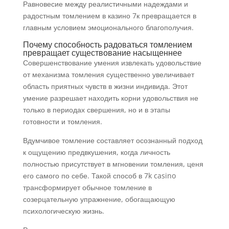
Равновесие между реалистичными надеждами и
радостным томлением в казино 7к превращается в
главным условием эмоционального благополучия.
Почему способность радоваться томлением
превращает существование насыщеннее
Совершенствование умения извлекать удовольствие
от механизма томления существенно увеличивает
область приятных чувств в жизни индивида. Этот
умение разрешает находить корни удовольствия не
только в периодах свершения, но и в этапы
готовности и томления.
Вдумчивое томление составляет осознанный подход
к ощущению предвкушения, когда личность
полностью присутствует в мгновении томления, ценя
его самого по себе. Такой способ в 7k casino
трансформирует обычное томление в
созерцательную упражнение, обогащающую
психологическую жизнь.