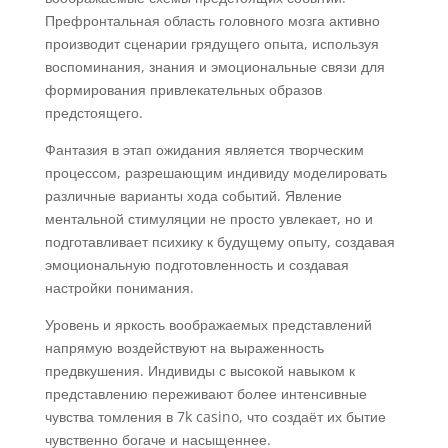
Префронтальная область головного мозга активно
производит сценарии грядущего опыта, используя
воспоминания, знания и эмоциональные связи для
формирования привлекательных образов
предстоящего.
Фантазия в этап ожидания является творческим
процессом, разрешающим индивиду моделировать
различные варианты хода событий. Явление
ментальной стимуляции не просто увлекает, но и
подготавливает психику к будущему опыту, создавая
эмоциональную подготовленность и создавая
настройки понимания.
Уровень и яркость воображаемых представлений
напрямую воздействуют на выраженность
предвкушения. Индивиды с высокой навыком к
представлению переживают более интенсивные
чувства томления в 7k casino, что создаёт их бытие
чувственно богаче и насыщеннее.