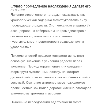
Отчего промедление наслаждения делает его
сильнее
Явление отсроченного награды показывает, как
хронологическая задержка может укреплять силу
последующего радости. Этот механизм в казино 7к
ассоциирован с собиранием нейромедиаторов в
системе поощрения мозга и усилением
чувствительности рецепторов к раздражителям
удовольствия.
Психологический правило контраста исполняет
основную значение в усилении радости через
томление. Период ограничения или ожидания
формирует чувственный основу, на котором
дальнейший опыт осознаётся как особенно яркий и
весомый. Сознание интерпретирует ожидаемое
происшествие как более дорогое именно благодаря
вложенному времени и эмоциям.
Нынешние исследования адаптивности мозга