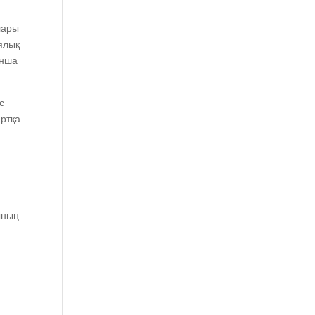
лары
иялық
ынша
с
артқа
ының