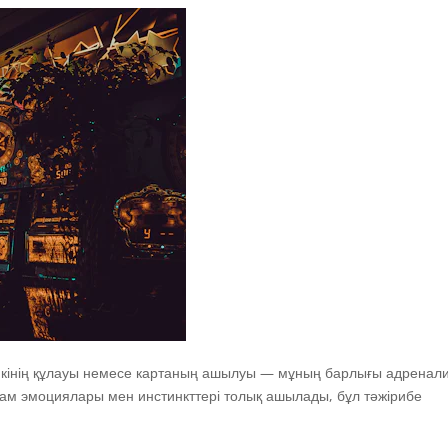
кінің құлауы немесе картаның ашылуы — мұның барлығы адренали
ам эмоциялары мен инстинкттері толық ашылады, бұл тәжірибе