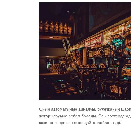
Ойын автоматының айналуы, рулетканың шари
жоғарылауына себеп болады. Осы сәттерде ад
казиноны ерекше және қайталанбас етеді.