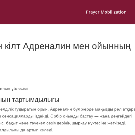
Prayer Mobilization
н кілт Адреналин мен ойынның
нның үйлесімі
нның тартымдылығы
әуелділік тудыратын орын. Адреналин бұл жерде маңызды рөл атқар
сенсацияларды іздейді. Әрбір ойынды бастау — жаңа деңгейдегі
, бақыт және тәуекел сезімдерінің шырқау нүктесіне жеткізеді.
лдылығы да артып келеді.