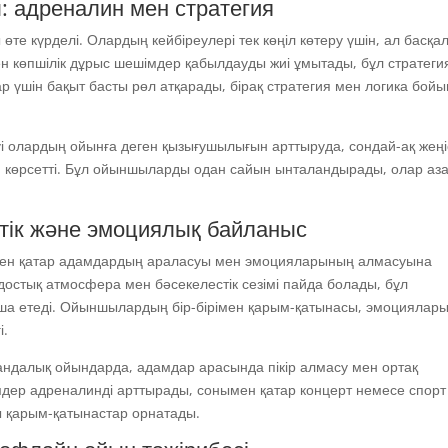
 адреналин мен стратегия
те күрделі. Олардың кейбіреулері тек көңіл көтеру үшін, ал басқа
нен көпшілік дұрыс шешімдер қабылдауды жиі ұмытады, бұл стратег
 үшін бақыт басты рөл атқарады, бірақ стратегия мен логика бой
і олардың ойынға деген қызығушылығын арттыруда, сондай-ақ жеңі
ін көрсетті. Бұл ойыншыларды одан сайын ынталандырады, олар аз
ттік және эмоциялық байланыс
ымен қатар адамдардың араласуы мен эмоцияларының алмасуына
достық атмосфера мен бәсекелестік сезімі пайда болады, бұл
ықша етеді. Ойыншылардың бір-бірімен қарым-қатынасы, эмоциялар
і.
андалық ойындарда, адамдар арасында пікір алмасу мен ортақ
зімдер адреналинді арттырады, сонымен қатар концерт немесе спорт
ы қарым-қатынастар орнатады.