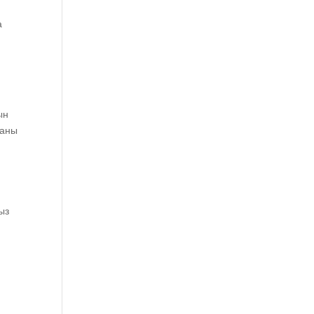
а
ын
қаны
ыз