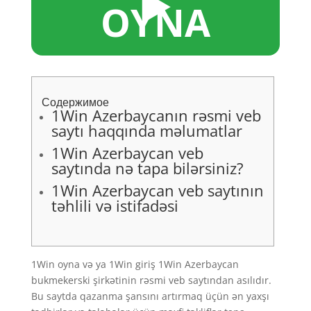
▶️
OYNA
Содержимое
1Win Azerbaycanın rəsmi veb
saytı haqqında məlumatlar
1Win Azerbaycan veb
saytında nə tapa bilərsiniz?
1Win Azerbaycan veb saytının
təhlili və istifadəsi
1Win oyna və ya 1Win giriş 1Win Azerbaycan
bukmekerski şirkətinin rəsmi veb saytından asılıdır.
Bu saytda qazanma şansını artırmaq üçün ən yaxşı