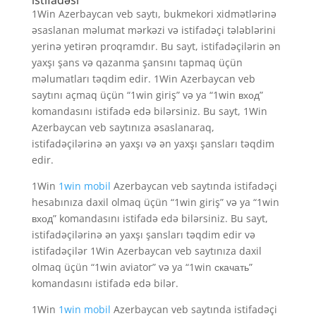
istifadəsi
1Win Azerbaycan veb saytı, bukmekori xidmətlərinə
əsaslanan məlumat mərkəzi və istifadəçi tələblərini
yerinə yetirən proqramdır. Bu sayt, istifadəçilərin ən
yaxşı şans və qazanma şansını tapmaq üçün
məlumatları təqdim edir. 1Win Azerbaycan veb
saytını açmaq üçün “1win giriş” və ya “1win вход”
komandasını istifadə edə bilərsiniz. Bu sayt, 1Win
Azerbaycan veb saytınıza əsaslanaraq,
istifadəçilərinə ən yaxşı və ən yaxşı şansları təqdim
edir.
1Win
1win mobil
Azerbaycan veb saytında istifadəçi
hesabınıza daxil olmaq üçün “1win giriş” və ya “1win
вход” komandasını istifadə edə bilərsiniz. Bu sayt,
istifadəçilərinə ən yaxşı şansları təqdim edir və
istifadəçilər 1Win Azerbaycan veb saytınıza daxil
olmaq üçün “1win aviator” və ya “1win скачать”
komandasını istifadə edə bilər.
1Win
1win mobil
Azerbaycan veb saytında istifadəçi