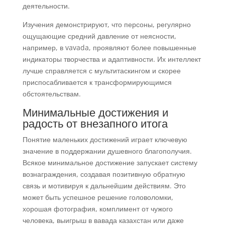
деятельности.
Изучения демонстрируют, что персоны, регулярно
ощущающие средний давление от неясности,
например, в vavada, проявляют более повышенные
индикаторы творчества и адаптивности. Их интеллект
лучше справляется с мультитаскингом и скорее
приспосабливается к трансформирующимся
обстоятельствам.
Минимальные достижения и
радость от внезапного итога
Понятие маленьких достижений играет ключевую
значение в поддержании душевного благополучия.
Всякое минимальное достижение запускает систему
вознаграждения, создавая позитивную обратную
связь и мотивируя к дальнейшим действиям. Это
может быть успешное решение головоломки,
хорошая фотография, комплимент от чужого
человека, выигрыш в вавада казахстан или даже