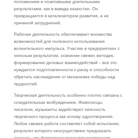
положением и позитивными длительными
результатами, как в вавада казахстан. Он
превращается в катализатором развития, а не
причиной затруднений.
Рабочая деятельность обеспечивает множество
возможностей для полезного использования
волнительного импульса. Участие в предприятиях с
неясным результатом, освоение свежих методик,
формирование деловых взаимодействий – все это
нуждается подготовленности к риску и способности
обретать наслаждение от механизма победы над
трудностей.
Творческая деятельность особенно плотно связана с
созидательным возбуждением. Живописцы,
писатели, музыканты задействуют неясность
творческого процесса как основу одухотворения.
Любое свежее работа составляет собой испытание,
результат которого неосуществимо предсказать
заранее, что формирует механизм построения