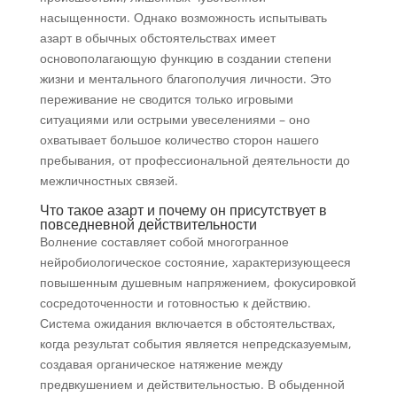
насыщенности. Однако возможность испытывать
азарт в обычных обстоятельствах имеет
основополагающую функцию в создании степени
жизни и ментального благополучия личности. Это
переживание не сводится только игровыми
ситуациями или острыми увеселениями – оно
охватывает большое количество сторон нашего
пребывания, от профессиональной деятельности до
межличностных связей.
Что такое азарт и почему он присутствует в
повседневной действительности
Волнение составляет собой многогранное
нейробиологическое состояние, характеризующееся
повышенным душевным напряжением, фокусировкой
сосредоточенности и готовностью к действию.
Система ожидания включается в обстоятельствах,
когда результат события является непредсказуемым,
создавая органическое натяжение между
предвкушением и действительностью. В обыденной