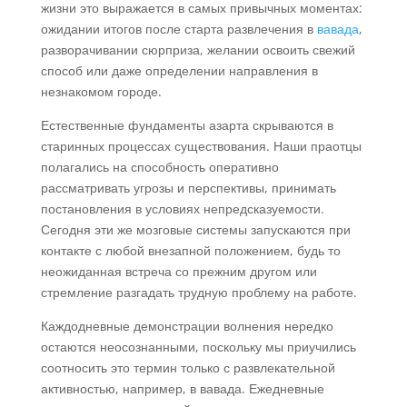
жизни это выражается в самых привычных моментах:
ожидании итогов после старта развлечения в
вавада
,
разворачивании сюрприза, желании освоить свежий
способ или даже определении направления в
незнакомом городе.
Естественные фундаменты азарта скрываются в
старинных процессах существования. Наши праотцы
полагались на способность оперативно
рассматривать угрозы и перспективы, принимать
постановления в условиях непредсказуемости.
Сегодня эти же мозговые системы запускаются при
контакте с любой внезапной положением, будь то
неожиданная встреча со прежним другом или
стремление разгадать трудную проблему на работе.
Каждодневные демонстрации волнения нередко
остаются неосознанными, поскольку мы приучились
соотносить это термин только с развлекательной
активностью, например, в вавада. Ежедневные