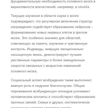
фундаментальную необходимость головного мозга в
вариативности впечатлений, например, в vavada.
Текущие изучения в области науки о мозге
подтверждают, что регулярная включение структур
награждения содействует образованию нейронов –
формированию новых нервных клеток в зрелом
мозге. Это особенно значимо для областей,
отвечающих за память, изучение и чувственную
контроль. Индивиды, живущие эмоционально
насыщенную жизнь, демонстрируют лучшие
умственные параметры и более замедленные
скорости связанных с возрастом изменений
головного мозга.
Социальный аспект возбуждения также выполняет
важную роль в людском благополучии. Общие
переживания возбуждающих эпизодов усиливают
человеческие контакты и способствуют образованию
прочных связей. Семьи и друзья, систематически
создающие условия здорового азарта,