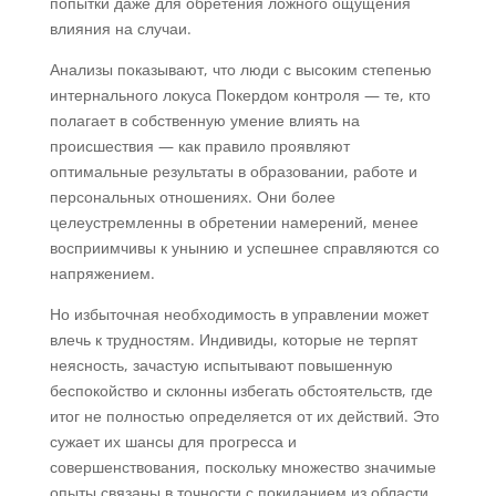
попытки даже для обретения ложного ощущения
влияния на случаи.
Анализы показывают, что люди с высоким степенью
интернального локуса Покердом контроля — те, кто
полагает в собственную умение влиять на
происшествия — как правило проявляют
оптимальные результаты в образовании, работе и
персональных отношениях. Они более
целеустремленны в обретении намерений, менее
восприимчивы к унынию и успешнее справляются со
напряжением.
Но избыточная необходимость в управлении может
влечь к трудностям. Индивиды, которые не терпят
неясность, зачастую испытывают повышенную
беспокойство и склонны избегать обстоятельств, где
итог не полностью определяется от их действий. Это
сужает их шансы для прогресса и
совершенствования, поскольку множество значимые
опыты связаны в точности с покиданием из области