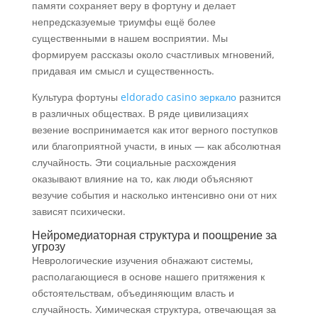
памяти сохраняет веру в фортуну и делает
непредсказуемые триумфы ещё более
существенными в нашем восприятии. Мы
формируем рассказы около счастливых мгновений,
придавая им смысл и существенность.
Культура фортуны
eldorado casino зеркало
разнится
в различных обществах. В ряде цивилизациях
везение воспринимается как итог верного поступков
или благоприятной участи, в иных — как абсолютная
случайность. Эти социальные расхождения
оказывают влияние на то, как люди объясняют
везучие события и насколько интенсивно они от них
зависят психически.
Нейромедиаторная структура и поощрение за
угрозу
Неврологические изучения обнажают системы,
располагающиеся в основе нашего притяжения к
обстоятельствам, объединяющим власть и
случайность. Химическая структура, отвечающая за