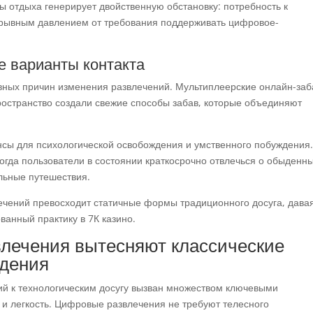
ы отдыха генерирует двойственную обстановку: потребность к
рывным давлением от требования поддерживать цифровое-
 варианты контакта
овных причин изменения развлечений. Мультиплеерские онлайн-за
ространство создали свежие способы забав, которые объединяют
сы для психологической освобождения и умственного побуждения
гда пользователи в состоянии краткосрочно отвлечься о обыденн
льные путешествия.
чений превосходит статичные формы традиционного досуга, дава
ванный практику в 7К казино.
лечения вытесняют классические
дения
ий к технологическим досугу вызван множеством ключевыми
 и легкость. Цифровые развлечения не требуют телесного