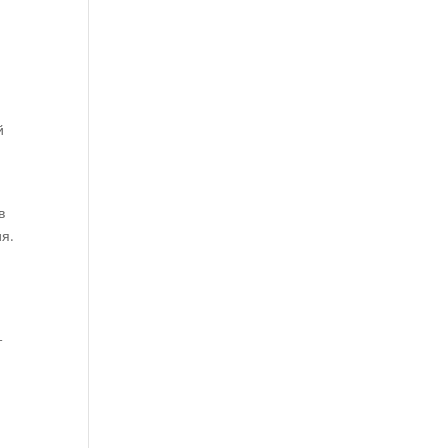
й
в
я.
т