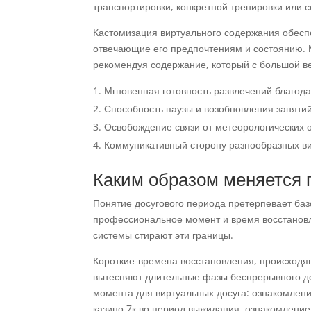
транспортировки, конкретной тренировки или 
Кастомизация виртуального содержания обеспе
отвечающие его предпочтениям и состоянию. 
рекомендуя содержание, который с большой в
Мгновенная готовность развлечений благод
Способность паузы и возобновления заняти
Освобождение связи от метеорологических 
Коммуникативный сторону разнообразных ви
Каким образом меняется 
Понятие досугового периода претерпевает баз
профессиональное момент и время восстановле
системы стирают эти границы.
Короткие-времена восстановления, происходя
вытесняют длительные фазы беспрерывного до
момента для виртуальных досуга: ознакомлени
казино 7к во период выжидания, ознакомлени