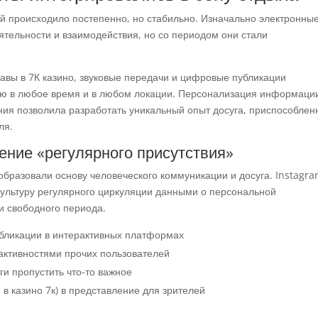
й происходило постепенно, но стабильно. Изначально электронны
ятельности и взаимодействия, но со периодом они стали
вы в 7К казино, звуковые передачи и цифровые публикации
ую в любое время и в любом локации. Персонализация информаци
ия позволила разработать уникальный опыт досуга, приспособле
ля.
ение «регулярного присутствия»
разовали основу человеческого коммуникации и досуга. Instagra
 культуру регулярного циркуляции данными о персональной
и свободного периода.
убликации в интерактивных платформах
 активностями прочих пользователей
ги пропустить что-то важное
 в казино 7к) в представление для зрителей