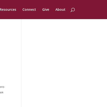
Resources
Connect
Give
About
его
мя