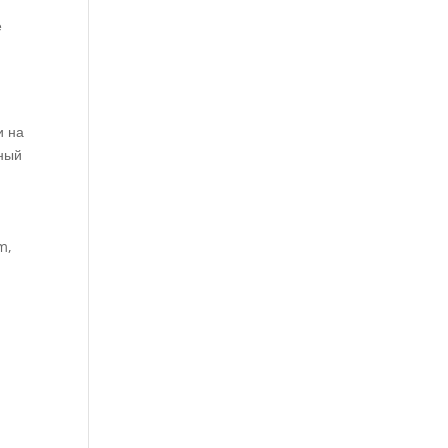
е
и на
нный
m,