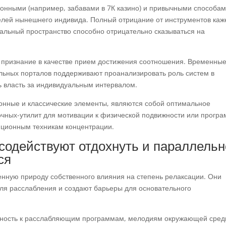
онными (например, забавами в 7К казино) и привычными способа
целей нынешнего индивида. Полный отрицание от инструментов каж
альный пространство способно отрицательно сказываться на
т признание в качестве прием достижения соотношения. Временны
альных порталов поддерживают проанализировать роль систем в
ь власть за индивидуальным интервалом.
нные и классические элементы, являются собой оптимальное
очных-утилит для мотивации к физической подвижности или прогр
диционным техникам концентрации.
содействуют отдохнуть и параллельн
ся
нную природу собственного влияния на степень релаксации. Они
для расслабления и создают барьеры для основательного
жность к расслабляющим программам, мелодиям окружающей сре