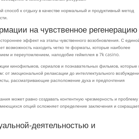
й способ к отдыху в качестве нормальный и продуктивный метод
сти.
рмации на чувственное регенерацию
остороннее эффект на этапы чувственного возобновления. С едино
ает возможность находить четко те форматы, которые наиболее
ием и переутомлением, наподобие геймплея в 7k casino.
ции кинофильмов, сериалов и познавательных фильмов, которые 
м: от эмоциональной релаксации до интеллектуального возбуждени
исты, рассматривающие расположение духа и предпочтения
ания может равно создавать контентную чрезмерность и проблему
о имеющихся опций осложняет определение заключения и сокращае
уальной-деятельностью и