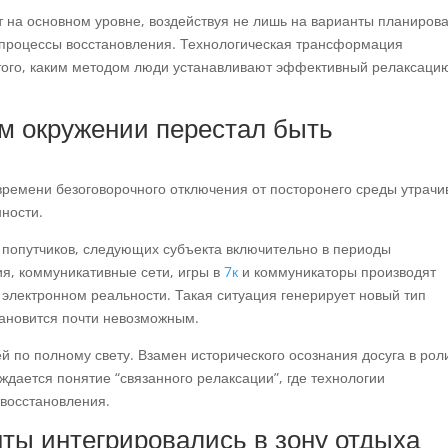
 на основном уровне, воздействуя не лишь на варианты планиров
 процессы восстановления. Технологическая трансформация
того, каким методом люди устанавливают эффективный релаксаци
ом окружении перестал быть
времени безоговорочного отключения от посторонего среды утрачи
ности.
 попутчиков, следующих субъекта включительно в периоды
я, коммуникативные сети, игры в
7к
и коммуникаторы производят
 электронном реальности. Такая ситуация генерирует новый тип
тановится почти невозможным.
 по полному свету. Взамен исторического осознания досуга в рол
ждается понятие “связанного релаксации”, где технологии
восстановления.
ты интегрировались в зону отдыха