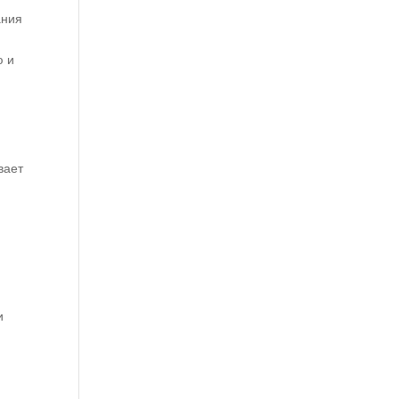
ания
ю и
вает
и