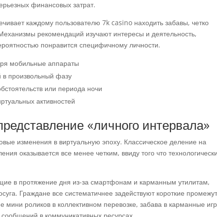
серьезных финансовых затрат.
чивает каждому пользователю 7k casino находить забавы, четко
Механизмы рекомендаций изучают интересы и деятельность,
ероятностью понравится специфичному личности.
аря мобильные аппараты
й в произвольный фазу
обстоятельств или периода ночи
ртуальных активностей
представление «личного интервала»
овые изменения в виртуальную эпоху. Классическое деление на
ния оказывается все менее четким, ввиду того что технологическ
щие в протяжение дня из-за смартфонам и карманным утилитам,
суга. Граждане все систематичнее задействуют короткие промежу
е мини роликов в коллективном перевозке, забава в карманные иг
е сообщений в коммуникативных ресурсах.