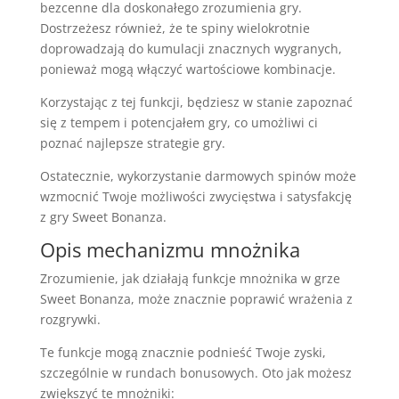
bezcenne dla doskonałego zrozumienia gry.
Dostrzeżesz również, że te spiny wielokrotnie
doprowadzają do kumulacji znacznych wygranych,
ponieważ mogą włączyć wartościowe kombinacje.
Korzystając z tej funkcji, będziesz w stanie zapoznać
się z tempem i potencjałem gry, co umożliwi ci
poznać najlepsze strategie gry.
Ostatecznie, wykorzystanie darmowych spinów może
wzmocnić Twoje możliwości zwycięstwa i satysfakcję
z gry Sweet Bonanza.
Opis mechanizmu mnożnika
Zrozumienie, jak działają funkcje mnożnika w grze
Sweet Bonanza, może znacznie poprawić wrażenia z
rozgrywki.
Te funkcje mogą znacznie podnieść Twoje zyski,
szczególnie w rundach bonusowych. Oto jak możesz
zwiększyć te mnożniki: