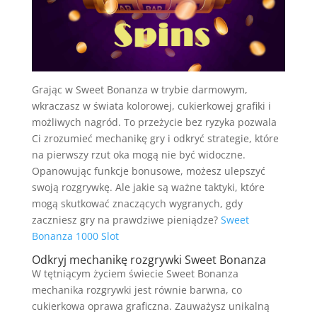
Grając w Sweet Bonanza w trybie darmowym,
wkraczasz w świata kolorowej, cukierkowej grafiki i
możliwych nagród. To przeżycie bez ryzyka pozwala
Ci zrozumieć mechanikę gry i odkryć strategie, które
na pierwszy rzut oka mogą nie być widoczne.
Opanowując funkcje bonusowe, możesz ulepszyć
swoją rozgrywkę. Ale jakie są ważne taktyki, które
mogą skutkować znaczących wygranych, gdy
zaczniesz gry na prawdziwe pieniądze?
Sweet
Bonanza 1000 Slot
Odkryj mechanikę rozgrywki Sweet Bonanza
W tętniącym życiem świecie Sweet Bonanza
mechanika rozgrywki jest równie barwna, co
cukierkowa oprawa graficzna. Zauważysz unikalną