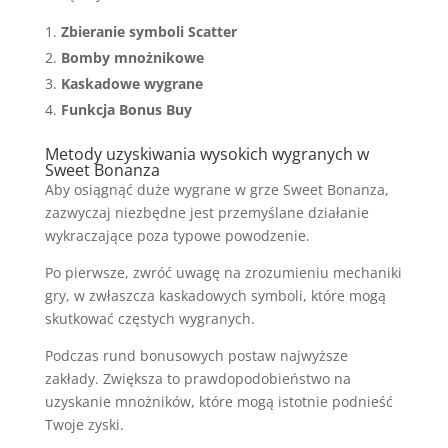
Zbieranie symboli Scatter
Bomby mnożnikowe
Kaskadowe wygrane
Funkcja Bonus Buy
Metody uzyskiwania wysokich wygranych w
Sweet Bonanza
Aby osiągnąć duże wygrane w grze Sweet Bonanza,
zazwyczaj niezbędne jest przemyślane działanie
wykraczające poza typowe powodzenie.
Po pierwsze, zwróć uwagę na zrozumieniu mechaniki
gry, w zwłaszcza kaskadowych symboli, które mogą
skutkować częstych wygranych.
Podczas rund bonusowych postaw najwyższe
zakłady. Zwiększa to prawdopodobieństwo na
uzyskanie mnożników, które mogą istotnie podnieść
Twoje zyski.