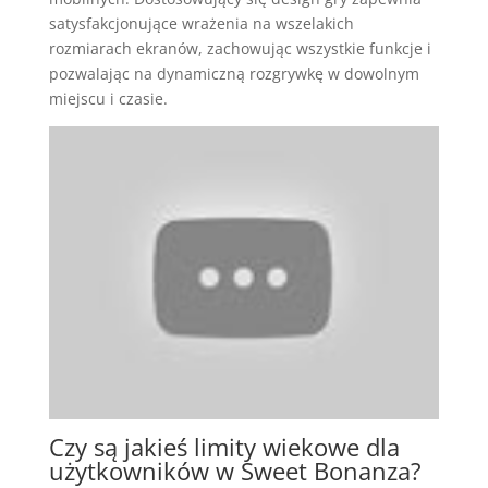
satysfakcjonujące wrażenia na wszelakich
rozmiarach ekranów, zachowując wszystkie funkcje i
pozwalając na dynamiczną rozgrywkę w dowolnym
miejscu i czasie.
Czy są jakieś limity wiekowe dla
użytkowników w Sweet Bonanza?