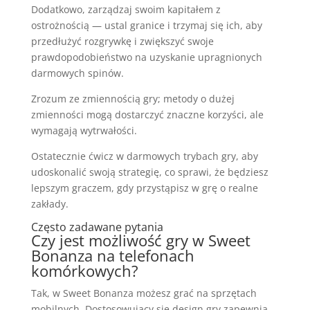
Dodatkowo, zarządzaj swoim kapitałem z
ostrożnością — ustal granice i trzymaj się ich, aby
przedłużyć rozgrywkę i zwiększyć swoje
prawdopodobieństwo na uzyskanie upragnionych
darmowych spinów.
Zrozum ze zmiennością gry; metody o dużej
zmienności mogą dostarczyć znaczne korzyści, ale
wymagają wytrwałości.
Ostatecznie ćwicz w darmowych trybach gry, aby
udoskonalić swoją strategię, co sprawi, że będziesz
lepszym graczem, gdy przystąpisz w grę o realne
zakłady.
Często zadawane pytania
Czy jest możliwość gry w Sweet
Bonanza na telefonach
komórkowych?
Tak, w Sweet Bonanza możesz grać na sprzętach
mobilnych. Dostosowujący się design gry zapewnia