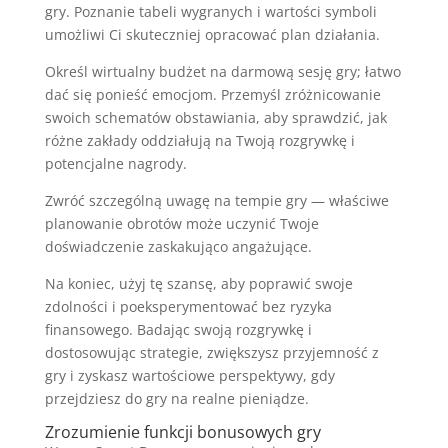
gry. Poznanie tabeli wygranych i wartości symboli
umożliwi Ci skuteczniej opracować plan działania.
Określ wirtualny budżet na darmową sesję gry; łatwo
dać się ponieść emocjom. Przemyśl zróżnicowanie
swoich schematów obstawiania, aby sprawdzić, jak
różne zakłady oddziałują na Twoją rozgrywkę i
potencjalne nagrody.
Zwróć szczególną uwagę na tempie gry — właściwe
planowanie obrotów może uczynić Twoje
doświadczenie zaskakująco angażujące.
Na koniec, użyj tę szansę, aby poprawić swoje
zdolności i poeksperymentować bez ryzyka
finansowego. Badając swoją rozgrywkę i
dostosowując strategie, zwiększysz przyjemność z
gry i zyskasz wartościowe perspektywy, gdy
przejdziesz do gry na realne pieniądze.
Zrozumienie funkcji bonusowych gry