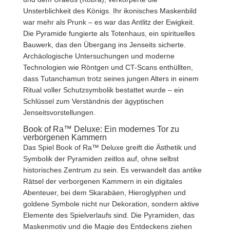
Unsterblichkeit des Königs. Ihr ikonisches Maskenbild
war mehr als Prunk – es war das Antlitz der Ewigkeit.
Die Pyramide fungierte als Totenhaus, ein spirituelles
Bauwerk, das den Übergang ins Jenseits sicherte.
Archäologische Untersuchungen und moderne
Technologien wie Röntgen und CT-Scans enthüllten,
dass Tutanchamun trotz seines jungen Alters in einem
Ritual voller Schutzsymbolik bestattet wurde – ein
Schlüssel zum Verständnis der ägyptischen
Jenseitsvorstellungen.
Book of Ra™ Deluxe: Ein modernes Tor zu
verborgenen Kammern
Das Spiel Book of Ra™ Deluxe greift die Ästhetik und
Symbolik der Pyramiden zeitlos auf, ohne selbst
historisches Zentrum zu sein. Es verwandelt das antike
Rätsel der verborgenen Kammern in ein digitales
Abenteuer, bei dem Skarabäen, Hieroglyphen und
goldene Symbole nicht nur Dekoration, sondern aktive
Elemente des Spielverlaufs sind. Die Pyramiden, das
Maskenmotiv und die Magie des Entdeckens ziehen