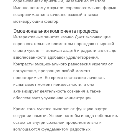
соревнованиях приятным, независимо от итога.
Именно поэтому открытая соревновательная форма
воспринимается в качестве важный а также
мотивирующий фактор.
Эмоциональная компонента процесса
Интерактивные занятия казино Джет включающие
соревновательным элементом порождают широкий
спектр чувств — включая азартa и радости вплоть до
взволнованности вдобавок удовлетворения.
Контрасты эмоционального равновесия укрепляют
погружение, превращая любой момент
неповторимым. Во время состязания личность
испытывает момент неизвестности, и она
активизирует деятельность сознания а также
обеспечивает улучшению концентрации.
Кроме того, чувства выполняют функцию внутри
создании памяти. Успехи, хотя бы иногда небольшие,
остаются внутри сознании продолжительно и
воплощаются фундаментом радостных