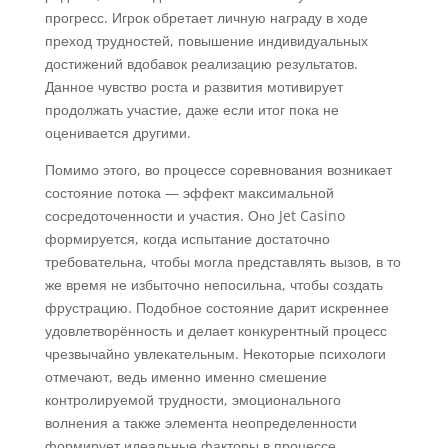
прогресс. Игрок обретает личную награду в ходе
преход трудностей, повышение индивидуальных
достижений вдобавок реализацию результатов.
Данное чувство роста и развития мотивирует
продолжать участие, даже если итог пока не
оценивается другими.
Помимо этого, во процессе соревнования возникает
состояние потока — эффект максимальной
сосредоточенности и участия. Оно Jet Casino
формируется, когда испытание достаточно
требовательна, чтобы могла представлять вызов, в то
же время не избыточно непосильна, чтобы создать
фрустрацию. Подобное состояние дарит искреннее
удовлетворённость и делает конкурентный процесс
чрезвычайно увлекательным. Некоторые психологи
отмечают, ведь именно именно смешение
контролируемой трудности, эмоционального
волнения а также элемента неопределенности
формирует идеальные факторы в процессе