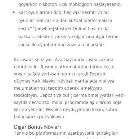
qoyarkən nisbətən kiçik məbləğdən başlayasanız.
Kart oyunlarının dəbi heç vaxt keçmir və bu
oyunlar real casino-dan virtual platformalara
keçib.” “[newline]Mostbet Online Casino-da
bakkara, blekcek, poker və digər populyar terme
conseillé oyunlarından zövq ala bilərsiniz.
Kürasao lisenziyası Azərbaycanda rəsmi şəkildə
qəbul edilir. Rəsmi platformalardan birinə keçib,
yuxarı sağda yerləşən narıncı rəngli Depozit
düyməsinə klikləyin. Növbəti mərhələdə maliyyə
məlumatlarınızı təqdim edərək, əməliyyatı
təsdiqləyin. Depozit və pul çıxarma əməliyyatları veb-
saytda necədirsə, mobil proqramda ag o ardıcıllıqla
yerinə yetirilir. Əvvəlcə qeydiyyatdan keçin, sonra
balansınıza pul yükləyin.
Digər Bonus Növləri
Tennis bu platformasının azərbaycanlı iştirakçıları