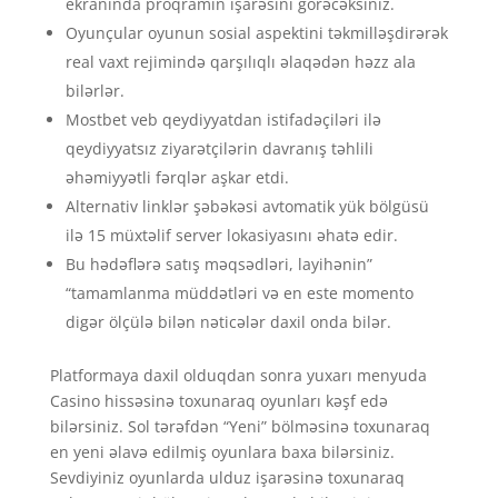
ekranında proqramın işarəsini görəcəksiniz.
Oyunçular oyunun sosial aspektini təkmilləşdirərək
real vaxt rejimində qarşılıqlı əlaqədən həzz ala
bilərlər.
Mostbet veb qeydiyyatdan istifadəçiləri ilə
qeydiyyatsız ziyarətçilərin davranış təhlili
əhəmiyyətli fərqlər aşkar etdi.
Alternativ linklər şəbəkəsi avtomatik yük bölgüsü
ilə 15 müxtəlif server lokasiyasını əhatə edir.
Bu hədəflərə satış məqsədləri, layihənin”
“tamamlanma müddətləri və en este momento
digər ölçülə bilən nəticələr daxil onda bilər.
Platformaya daxil olduqdan sonra yuxarı menyuda
Casino hissəsinə toxunaraq oyunları kəşf edə
bilərsiniz. Sol tərəfdən “Yeni” bölməsinə toxunaraq
en yeni əlavə edilmiş oyunlara baxa bilərsiniz.
Sevdiyiniz oyunlarda ulduz işarəsinə toxunaraq