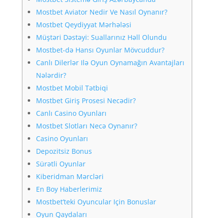
Mostbet Aviator Nedir Ve Nasıl Oynanır?
Mostbet Qeydiyyat Mərhələsi
Müştəri Dəstəyi: Suallarınız Həll Olundu
Mostbet-də Hansı Oyunlar Mövcuddur?
Canlı Dilerlər Ilə Oyun Oynamağın Avantajları
Nələrdir?
Mostbet Mobil Tətbiqi
Mostbet Giriş Prosesi Necədir?
Canlı Casino Oyunları
Mostbet Slotları Necə Oynanır?
Casino Oyunları
Depozitsiz Bonus
Sürətli Oyunlar
Kiberidman Mərcləri
En Boy Haberlerimiz
Mostbet’teki Oyuncular Için Bonuslar
Oyun Qaydaları