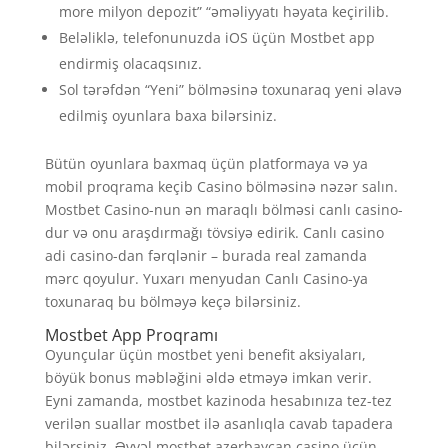
more milyon depozit” “əməliyyatı həyata keçirilib.
Beləliklə, telefonunuzda iOS üçün Mostbet app
endirmiş olacaqsınız.
Sol tərəfdən “Yeni” bölməsinə toxunaraq yeni əlavə
edilmiş oyunlara baxa bilərsiniz.
Bütün oyunlara baxmaq üçün platformaya və ya
mobil proqrama keçib Casino bölməsinə nəzər salın.
Mostbet Casino-nun ən maraqlı bölməsi canlı casino-
dur və onu araşdırmağı tövsiyə edirik. Canlı casino
adi casino-dan fərqlənir – burada real zamanda
mərc qoyulur. Yuxarı menyudan Canlı Casino-ya
toxunaraq bu bölməyə keçə bilərsiniz.
Mostbet App Proqramı
Oyunçular üçün mostbet yeni benefit aksiyaları,
böyük bonus məbləğini əldə etməyə imkan verir.
Eyni zamanda, mostbet kazinoda hesabınıza tez-tez
verilən suallar mostbet ilə asanlıqla cavab tapadera
bilərsiniz. Əvvəl mostbet azerbaycan casino üçün