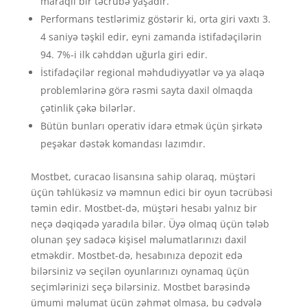
maraqlı bir təcrübə yaşadır.
Performans testlərimiz göstərir ki, orta giri vaxtı 3.
4 saniyə təşkil edir, eyni zamanda istifadəçilərin
94. 7%-i ilk cəhddən uğurla giri edir.
İstifadəçilər regional məhdudiyyətlər və ya əlaqə
problemlərinə görə rəsmi sayta daxil olmaqda
çətinlik çəkə bilərlər.
Bütün bunları operativ idarə etmək üçün şirkətə
peşəkar dəstək komandası lazımdır.
Mostbet, curacao lisansına sahip olaraq, müştəri
üçün təhlükəsiz və məmnun edici bir oyun təcrübəsi
təmin edir. Mostbet-də, müştəri hesabı yalnız bir
neçə dəqiqədə yaradıla bilər. Üyə olmaq üçün tələb
olunan şey sadəcə kişisel məlumatlarınızı daxil
etməkdir. Mostbet-də, hesabınıza depozit edə
bilərsiniz və seçilən oyunlarınızı oynamaq üçün
seçimlərinizi seçə bilərsiniz. Mostbet barəsində
ümumi məlumat üçün zəhmət olmasa, bu cədvələ