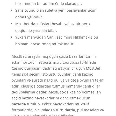
baxımından bir addım öndə olacaqlar.
Şans oyunu olan ruletka yeni başlayanlar üçün
daha uyğundur.
Mostbet-də, müştəri hesabı yalnız bir neçə
dəqiqədə yaradıla bilər.
Yuxarı menyudan Canlı seçiminə klikləməklə bu
bölməni araşdırmaq mümkündür.
MostBet, araşdırmaq üçün çoxlu bazarları təmin
edən hərtərəfli eSports mərc təcrübəsi təklif edir.
Casino dünyasını dadmaq istəyənlər üçün MostBet
geniş slot seçimi, stolüstü oyunlar, canlı kazino
oyunları və sürətli nağd pul və ya qəza oyunları təklif
edir. Klassik slotlardan tutmuş immersiv canlı diler
təcrübələrinə qədər, MostBet-də kazino bölməsi ən
seçici kazino həvəskarlarını qane etmək üçün
nəzərdə tutulub. Poker həvəskarları müxtəlif
formatlarda, o cümlədən turnirlərdə, pul masaları və
Sit & Go oyunlarında əylənə bilərlər.