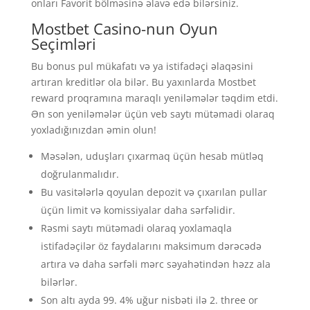
onları Favorit bölməsinə əlavə edə bilərsiniz.
Mostbet Casino-nun Oyun
Seçimləri
Bu bonus pul mükafatı və ya istifadəçi əlaqəsini
artıran kreditlər ola bilər. Bu yaxınlarda Mostbet
reward proqramına maraqlı yeniləmələr təqdim etdi.
Ən son yeniləmələr üçün veb saytı mütəmadi olaraq
yoxladığınızdan əmin olun!
Məsələn, uduşları çıxarmaq üçün hesab mütləq
doğrulanmalıdır.
Bu vasitələrlə qoyulan depozit və çıxarılan pullar
üçün limit və komissiyalar daha sərfəlidir.
Rəsmi saytı mütəmadi olaraq yoxlamaqla
istifadəçilər öz faydalarını maksimum dərəcədə
artıra və daha sərfəli mərc səyahətindən həzz ala
bilərlər.
Son altı ayda 99. 4% uğur nisbəti ilə 2. three or