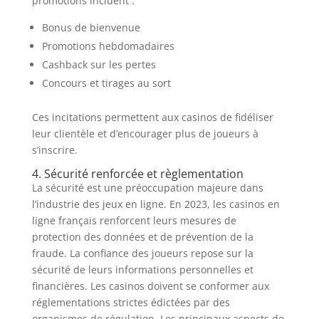
promotions incluent :
Bonus de bienvenue
Promotions hebdomadaires
Cashback sur les pertes
Concours et tirages au sort
Ces incitations permettent aux casinos de fidéliser
leur clientèle et d’encourager plus de joueurs à
s’inscrire.
4. Sécurité renforcée et règlementation
La sécurité est une préoccupation majeure dans
l’industrie des jeux en ligne. En 2023, les casinos en
ligne français renforcent leurs mesures de
protection des données et de prévention de la
fraude. La confiance des joueurs repose sur la
sécurité de leurs informations personnelles et
financières. Les casinos doivent se conformer aux
réglementations strictes édictées par des
organismes de régulation. Les principaux aspects de