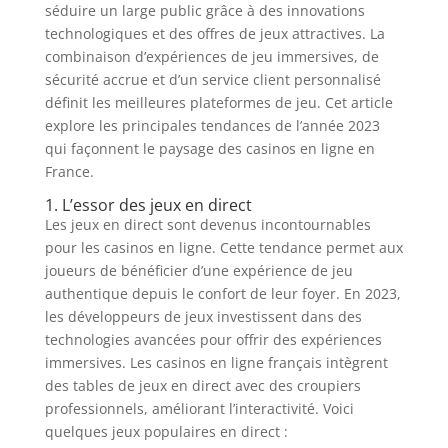
séduire un large public grâce à des innovations
technologiques et des offres de jeux attractives. La
combinaison d’expériences de jeu immersives, de
sécurité accrue et d’un service client personnalisé
définit les meilleures plateformes de jeu. Cet article
explore les principales tendances de l’année 2023
qui façonnent le paysage des casinos en ligne en
France.
1. L’essor des jeux en direct
Les jeux en direct sont devenus incontournables
pour les casinos en ligne. Cette tendance permet aux
joueurs de bénéficier d’une expérience de jeu
authentique depuis le confort de leur foyer. En 2023,
les développeurs de jeux investissent dans des
technologies avancées pour offrir des expériences
immersives. Les casinos en ligne français intègrent
des tables de jeux en direct avec des croupiers
professionnels, améliorant l’interactivité. Voici
quelques jeux populaires en direct :