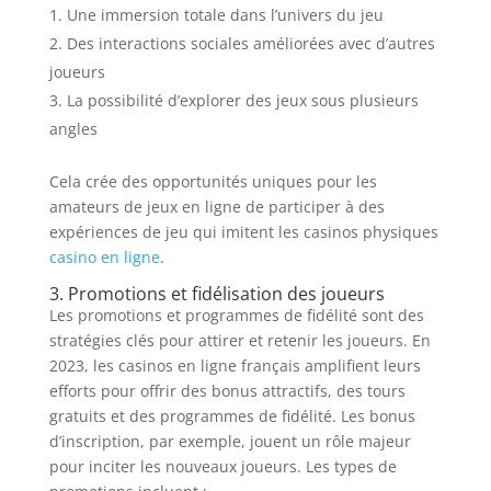
Une immersion totale dans l’univers du jeu
Des interactions sociales améliorées avec d’autres
joueurs
La possibilité d’explorer des jeux sous plusieurs
angles
Cela crée des opportunités uniques pour les
amateurs de jeux en ligne de participer à des
expériences de jeu qui imitent les casinos physiques
casino en ligne
.
3. Promotions et fidélisation des joueurs
Les promotions et programmes de fidélité sont des
stratégies clés pour attirer et retenir les joueurs. En
2023, les casinos en ligne français amplifient leurs
efforts pour offrir des bonus attractifs, des tours
gratuits et des programmes de fidélité. Les bonus
d’inscription, par exemple, jouent un rôle majeur
pour inciter les nouveaux joueurs. Les types de