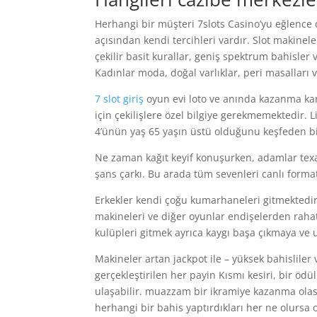
Herhangi bir müşteri 7slots Casino’yu eğlence
açısından kendi tercihleri vardır. Slot makinele
çekilir basit kurallar, geniş spektrum bahisler 
Kadınlar moda, doğal varlıklar, peri masalları ve
7 slot giriş
oyun evi loto ve anında kazanma ka
için çekilişlere özel bilgiye gerekmemektedir.
4’ünün yaş 65 yaşın üstü olduğunu keşfeden bir
Ne zaman kağıt keyif konuşurken, adamlar texas
şans çarkı. Bu arada tüm sevenleri canlı formatı
Erkekler kendi çoğu kumarhaneleri gitmektedir
makineleri ve diğer oyunlar endişelerden raha
kulüpleri gitmek ayrıca kaygı başa çıkmaya ve
Makineler artan jackpot ile – yüksek bahislile
gerçekleştirilen her payin Kısmı kesiri, bir öd
ulaşabilir. muazzam bir ikramiye kazanma olasıl
herhangi bir bahis yaptırdıkları her ne olursa o