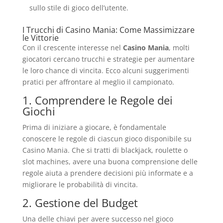
sullo stile di gioco dell’utente.
I Trucchi di Casino Mania: Come Massimizzare
le Vittorie
Con il crescente interesse nel
Casino Mania
, molti
giocatori cercano trucchi e strategie per aumentare
le loro chance di vincita. Ecco alcuni suggerimenti
pratici per affrontare al meglio il campionato.
1. Comprendere le Regole dei
Giochi
Prima di iniziare a giocare, è fondamentale
conoscere le regole di ciascun gioco disponibile su
Casino Mania. Che si tratti di blackjack, roulette o
slot machines, avere una buona comprensione delle
regole aiuta a prendere decisioni più informate e a
migliorare le probabilità di vincita.
2. Gestione del Budget
Una delle chiavi per avere successo nel gioco