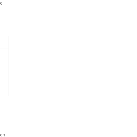
de
a
gen