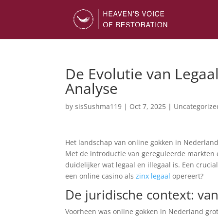
De Evolutie van Legaa
Analyse
by
sisSushma119
|
Oct 7, 2025
|
Uncategorize
Het landschap van online gokken in Nederland
Met de introductie van gereguleerde markten e
duidelijker wat legaal en illegaal is. Een crucia
een online casino als
zinx legaal
opereert?
De juridische context: van
Voorheen was online gokken in Nederland grot