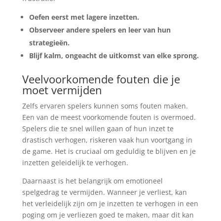
Oefen eerst met lagere inzetten.
Observeer andere spelers en leer van hun
strategieën.
Blijf kalm, ongeacht de uitkomst van elke sprong.
Veelvoorkomende fouten die je
moet vermijden
Zelfs ervaren spelers kunnen soms fouten maken.
Een van de meest voorkomende fouten is overmoed.
Spelers die te snel willen gaan of hun inzet te
drastisch verhogen, riskeren vaak hun voortgang in
de game. Het is cruciaal om geduldig te blijven en je
inzetten geleidelijk te verhogen.
Daarnaast is het belangrijk om emotioneel
spelgedrag te vermijden. Wanneer je verliest, kan
het verleidelijk zijn om je inzetten te verhogen in een
poging om je verliezen goed te maken, maar dit kan