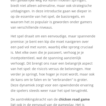
een gevaarlijke weg vol vuren moeten springen,
biedt niet alleen adrenaline, maar ook strategische
uitdagingen. In deze introductie gaan we dieper in
op de essentie van het spel, de basisregels, en
waarom het zo populair is geworden onder gamers
van verschillende niveaus.
Het spel draait om een eenvoudige, maar spannende
premise: je bent een kip die moet navigeren over
een pad vol met vuren, waarbij elke sprong cruciaal
is. Met elke oven die je passeert, verhoog je je
inzetpotentieel, wat de spanning aanzienlijk
verhoogt. Dit brengt ons naar een belangrijk aspect
van het spel: de risico’s versus de beloningen. Hoe
verder je springt, hoe hoger je inzet wordt, maar ook
de kans om te falen en te “verbranden” is groter.
Deze dynamiek zorgt voor een opwindende ervaring
die spelers steeds weer naar het spel terugtrekt.
De aantrekkingskracht van de
chicken road game
ligt ook in de eenvoud van de gameplay. Het is