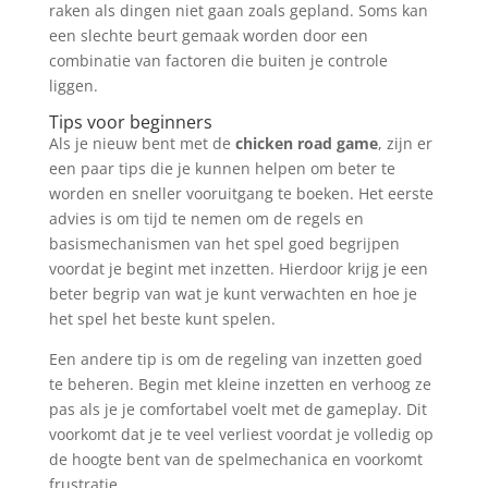
raken als dingen niet gaan zoals gepland. Soms kan
een slechte beurt gemaak worden door een
combinatie van factoren die buiten je controle
liggen.
Tips voor beginners
Als je nieuw bent met de
chicken road game
, zijn er
een paar tips die je kunnen helpen om beter te
worden en sneller vooruitgang te boeken. Het eerste
advies is om tijd te nemen om de regels en
basismechanismen van het spel goed begrijpen
voordat je begint met inzetten. Hierdoor krijg je een
beter begrip van wat je kunt verwachten en hoe je
het spel het beste kunt spelen.
Een andere tip is om de regeling van inzetten goed
te beheren. Begin met kleine inzetten en verhoog ze
pas als je je comfortabel voelt met de gameplay. Dit
voorkomt dat je te veel verliest voordat je volledig op
de hoogte bent van de spelmechanica en voorkomt
frustratie.