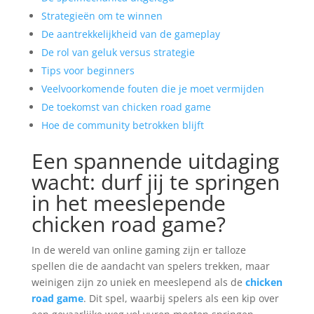
Strategieën om te winnen
De aantrekkelijkheid van de gameplay
De rol van geluk versus strategie
Tips voor beginners
Veelvoorkomende fouten die je moet vermijden
De toekomst van chicken road game
Hoe de community betrokken blijft
Een spannende uitdaging
wacht: durf jij te springen
in het meeslepende
chicken road game?
In de wereld van online gaming zijn er talloze
spellen die de aandacht van spelers trekken, maar
weinigen zijn zo uniek en meeslepend als de
chicken
road game
. Dit spel, waarbij spelers als een kip over